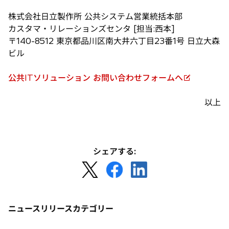
株式会社日立製作所 公共システム営業統括本部
カスタマ・リレーションズセンタ [担当:西本]
〒140-8512 東京都品川区南大井六丁目23番1号 日立大森
ビル
公共ITソリューション お問い合わせフォームへ
新
し
以上
い
タ
ブ
で
シェアする:
開
新
新
新
く
し
し
し
い
い
い
タ
タ
タ
ニュースリリースカテゴリー
ブ
ブ
ブ
で
で
で