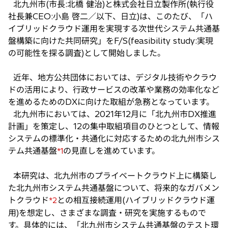
北九州市(市長:北橋 健治)と株式会社日立製作所(執行役
い
社長兼CEO:小島 啓二／以下、日立)は、このたび、「ハ
タ
イブリッドクラウド運用を実現する次世代システム共通基
ブ
盤構築に向けた共同研究」をF/S(feasibility study:実現
で
の可能性を探る調査)として開始しました。
開
く
近年、地方公共団体においては、デジタル技術やクラウ
ドの活用により、行政サービスの改革や業務の効率化など
を進めるためのDXに向けた取組が急務となっています。
北九州市においては、2021年12月に「北九州市DX推進
計画」を策定し、12の集中取組項目のひとつとして、情報
システムの標準化・共通化に対応するための北九州市シス
テム共通基盤
の見直しを進めています。
*1
本研究は、北九州市のプライベートクラウド上に構築し
た北九州市システム共通基盤について、将来的なガバメン
トクラウド
との相互接続運用(ハイブリッドクラウド運
*2
用)を想定し、さまざまな調査・研究を実施するもので
す。具体的には、「北九州市システム共通基盤のテスト環