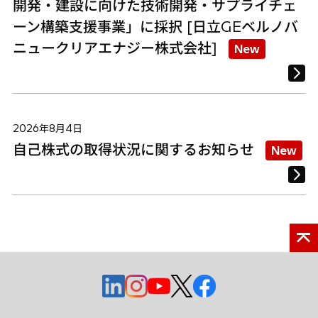
開発・建設に向けた技術開発・サプライチェ
ーン構築支援事業」に採択 [日立GEベルノバ
ニュークリアエナジー株式会社]
New
2026年8月4日
自己株式の取得状況に関するお知らせ
New
新
新
新
新
新
し
し
し
し
し
い
い
い
い
い