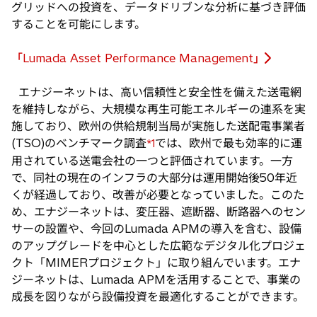
グリッドへの投資を、データドリブンな分析に基づき評価
することを可能にします。
「Lumada Asset Performance Management」
新
し
エナジーネットは、高い信頼性と安全性を備えた送電網
い
を維持しながら、大規模な再生可能エネルギーの連系を実
タ
施しており、欧州の供給規制当局が実施した送配電事業者
ブ
(TSO)のベンチマーク調査
では、欧州で最も効率的に運
*1
で
用されている送電会社の一つと評価されています。一方
開
で、同社の現在のインフラの大部分は運用開始後50年近
く
くが経過しており、改善が必要となっていました。このた
め、エナジーネットは、変圧器、遮断器、断路器へのセン
サーの設置や、今回のLumada APMの導入を含む、設備
のアップグレードを中心とした広範なデジタル化プロジェ
クト「MIMERプロジェクト」に取り組んでいます。エナ
ジーネットは、Lumada APMを活用することで、事業の
成長を図りながら設備投資を最適化することができます。