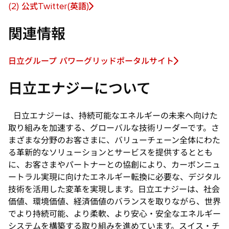
し
(2) 公式Twitter(英語)
新
い
し
タ
関連情報
い
ブ
タ
で
ブ
日立グループ パワーグリッドポータルサイト
開
新
で
く
し
日立エナジーについて
開
い
く
タ
ブ
日立エナジーは、持続可能なエネルギーの未来へ向けた
で
取り組みを加速する、グローバルな技術リーダーです。さ
開
まざまな分野のお客さまに、バリューチェーン全体にわた
く
る革新的なソリューションとサービスを提供するととも
に、お客さまやパートナーとの協創により、カーボンニュ
ートラル実現に向けたエネルギー転換に必要な、デジタル
技術を活用した変革を実現します。日立エナジーは、社会
価値、環境価値、経済価値のバランスを取りながら、世界
でより持続可能、より柔軟、より安心・安全なエネルギー
システムを構築する取り組みを進めています。スイス・チ