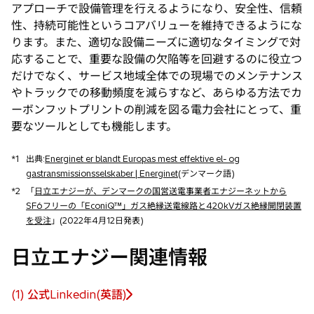
アプローチで設備管理を行えるようになり、安全性、信頼
性、持続可能性というコアバリューを維持できるようにな
ります。また、適切な設備ニーズに適切なタイミングで対
応することで、重要な設備の欠陥等を回避するのに役立つ
だけでなく、サービス地域全体での現場でのメンテナンス
やトラックでの移動頻度を減らすなど、あらゆる方法でカ
ーボンフットプリントの削減を図る電力会社にとって、重
要なツールとしても機能します。
*1
出典:
Energinet er blandt Europas mest effektive el- og
gastransmissionsselskaber | Energinet
(デンマーク語)
*2
「
日立エナジーが、デンマークの国営送電事業者エナジーネットから
SF6フリーの「EconiQ™」ガス絶縁送電線路と420kVガス絶縁開閉装置
を受注
」(2022年4月12日発表)
日立エナジー関連情報
(1) 公式Linkedin(英語)
新