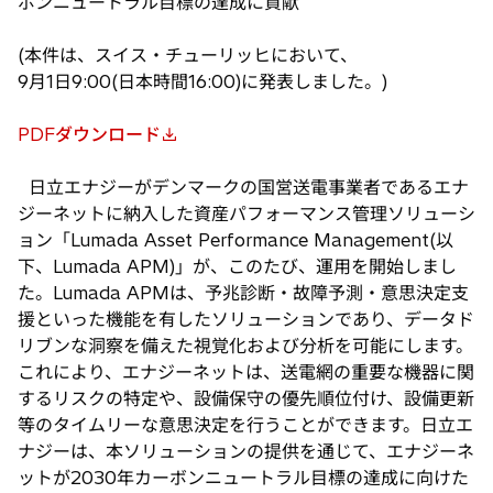
ボンニュートラル目標の達成に貢献
(本件は、スイス・チューリッヒにおいて、
9月1日9:00(日本時間16:00)に発表しました。)
PDFダウンロード
新
し
日立エナジーがデンマークの国営送電事業者であるエナ
い
ジーネットに納入した資産パフォーマンス管理ソリューシ
タ
ョン「Lumada Asset Performance Management(以
ブ
下、Lumada APM)」が、このたび、運用を開始しまし
で
た。Lumada APMは、予兆診断・故障予測・意思決定支
開
援といった機能を有したソリューションであり、データド
く
リブンな洞察を備えた視覚化および分析を可能にします。
これにより、エナジーネットは、送電網の重要な機器に関
するリスクの特定や、設備保守の優先順位付け、設備更新
等のタイムリーな意思決定を行うことができます。日立エ
ナジーは、本ソリューションの提供を通じて、エナジーネ
ットが2030年カーボンニュートラル目標の達成に向けた