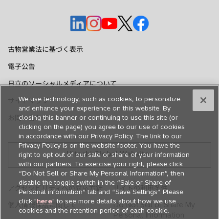
新
新
新
新
新
し
し
し
し
し
い
い
い
い
い
古物営業法に基づく表示
タ
タ
タ
タ
タ
電子公告
ブ
ブ
ブ
ブ
ブ
で
で
で
で
で
日立のソーシャルメディアについて
開
開
開
開
開
We use technology, such as cookies, to personalize
サイトマップ
く
く
く
く
く
and enhance your experience on this website. By
お問い合わせ
closing this banner or continuing to use this site (or
clicking on the page) you agree to our use of cookies
in accordance with our Privacy Policy. The link to our
Privacy Policy is on the website footer. You have the
Hitachi Global Website
right to opt out of our sale or share of your information
with our partners. To exercise your right, please click
“Do Not Sell or Share My Personal Information”, then
disable the toggle switch in the “Sale or Share of
アクセシビリティへの対応方針
サイトの利用条件
Personal information” tab and “Save Settings”. Please
click "
here
" to see more details about how we use
個人情報保護に関して
Do Not Sell or Share My
cookies and the retention period of each cookie.
Personal Information