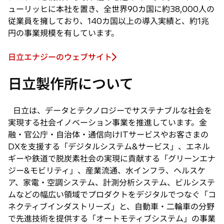
ューリッヒに本社を置き、全世界90カ国に約38,000人の
従業員を擁しており、140カ国以上の導入実績と、約1兆
円の事業規模を有しています。
日立エナジーのウェブサイト
新
し
日立製作所について
い
タ
ブ
日立は、データとテクノロジーでサステナブルな社会を
で
実現する社会イノベーション事業を推進しています。金
開
融・官公庁・自治体・通信向けITサービスやお客さまの
く
DXを支援する「デジタルシステム&サービス」、エネル
ギーや鉄道で脱炭素社会の実現に貢献する「グリーンエナ
ジー&モビリティ」、産業流通、水インフラ、ヘルスケ
ア、家電・空調システム、計測分析システム、ビルシステ
ムなどの幅広い領域でプロダクトをデジタルでつなぐ「コ
ネクティブインダストリーズ」と、自動車・二輪車の分野
で先進技術を提供する「オートモティブシステム」の事業