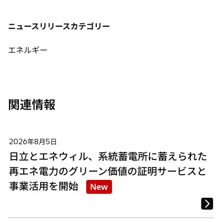
い
い
い
タ
タ
タ
ニュースリリースカテゴリー
ブ
ブ
ブ
で
で
で
エネルギー
開
開
開
く
く
く
関連情報
2026年8月5日
日立とエネウィル、系統蓄電所に蓄えられた
再エネ電力のグリーン価値の証明サービスと
事業活用を開始
New