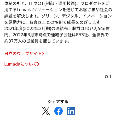
体制のもと、ITやOT(制御・運用技術)、プロダクトを活
用するLumadaソリューションを通じてお客さまや社会の
課題を解決します。グリーン、デジタル、イノベーション
を原動力に、お客さまとの協創で成長をめざします。
2021年度(2022年3月期)の連結売上収益は10兆2,646億
円、2022年3月末時点で連結子会社は853社、全世界で
約37万人の従業員を擁しています。
日立のウェブサイト
Lumadaについて
新
し
以上
い
タ
ブ
で
シェアする:
開
新
新
新
く
し
し
し