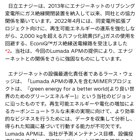
日立エナジーは、2013年にエナジーネットのリブシング
変電所にガス絶縁開閉装置を納入して以来、同社との協力
関係を築いています。2022年4月には、同変電所拡張プ
ロジェクト向けに、再生可能エネルギーの連系を強化しな
がら、2,000 kgを超える六フッ化硫黄(SF
)ガスの使用を
6
回避する、EconiQ™ガス絶縁送電線路を受注しました
。当社は、今回のLumada APMの提供により、エナジ
*2
ーネットとの関係をさらに強固なものにしています。
エナジーネットの設備最適化責任者であるラース・ウェ
ッジは、「Lumada APMの導入を含むMIMERプロジェ
クトは、『green energy for a better world(より良い世
界のためのグリーンエネルギー)』という当社のビジョン
に沿ったものです。再生可能エネルギーや電化の増加によ
るカーボンニュートラルな未来の実現に向けて、より効率
的なビジネスを行うためには、データを収集して分析し、
得られた知識に基づいて行動する能力が不可欠です。
Lumada APMは、当社が予測メンテナンス目標、設備投