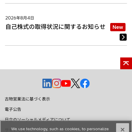
2026年8月4日
自己株式の取得状況に関するお知らせ
New
新
新
新
新
新
し
し
し
し
し
い
い
い
い
い
古物営業法に基づく表示
タ
タ
タ
タ
タ
電子公告
ブ
ブ
ブ
ブ
ブ
で
で
で
で
で
日立のソーシャルメディアについて
開
開
開
開
開
We use technology, such as cookies, to personalize
サイトマップ
く
く
く
く
く