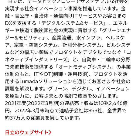
日立は、データとテクノロジーでサステナブルな社会を
で
実現する社会イノベーション事業を推進しています。金
開
融・官公庁・自治体・通信向けITサービスやお客さまの
く
DXを支援する「デジタルシステム&サービス」、エネル
ギーや鉄道で脱炭素社会の実現に貢献する「グリーンエナ
ジー&モビリティ」、産業流通、水インフラ、ヘルスケ
ア、家電・空調システム、計測分析システム、ビルシステ
ムなどの幅広い領域でプロダクトをデジタルでつなぐ「コ
ネクティブインダストリーズ」と、自動車・二輪車の分野
で先進技術を提供する「オートモティブシステム」の事業
体制のもと、ITやOT(制御・運用技術)、プロダクトを活
用するLumadaソリューションを通じてお客さまや社会の
課題を解決します。グリーン、デジタル、イノベーション
を原動力に、お客さまとの協創で成長をめざします。
2021年度(2022年3月期)の連結売上収益は10兆2,646億
円、2022年3月末時点で連結子会社は853社、全世界で
約37万人の従業員を擁しています。
日立のウェブサイト