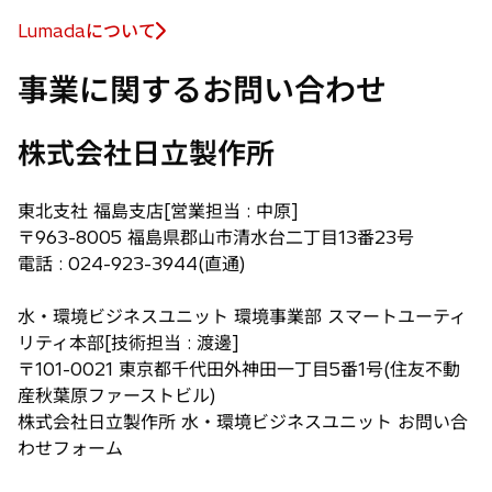
Lumadaについて
新
し
事業に関するお問い合わせ
い
タ
株式会社日立製作所
ブ
で
開
東北支社 福島支店[営業担当 : 中原]
く
〒963-8005 福島県郡山市清水台二丁目13番23号
電話 : 024-923-3944(直通)
水・環境ビジネスユニット 環境事業部 スマートユーティ
リティ本部[技術担当 : 渡邊]
〒101-0021 東京都千代田外神田一丁目5番1号(住友不動
産秋葉原ファーストビル)
株式会社日立製作所 水・環境ビジネスユニット お問い合
わせフォーム