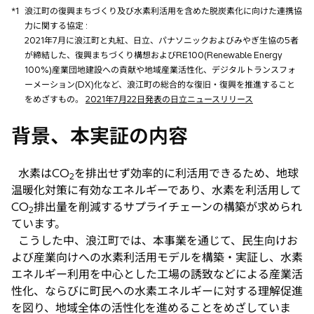
*1
浪江町の復興まちづくり及び水素利活用を含めた脱炭素化に向けた連携協
力に関する協定 :
2021年7月に浪江町と丸紅、日立、パナソニックおよびみやぎ生協の5者
が締結した、復興まちづくり構想およびRE100(Renewable Energy
100%)産業団地建設への貢献や地域産業活性化、デジタルトランスフォ
ーメーション(DX)化など、浪江町の総合的な復旧・復興を推進すること
をめざすもの。
2021年7月22日発表の日立ニュースリリース
背景、本実証の内容
水素はCO
を排出せず効率的に利活用できるため、地球
2
温暖化対策に有効なエネルギーであり、水素を利活用して
CO
排出量を削減するサプライチェーンの構築が求められ
2
ています。
こうした中、浪江町では、本事業を通じて、民生向けお
よび産業向けへの水素利活用モデルを構築・実証し、水素
エネルギー利用を中心とした工場の誘致などによる産業活
性化、ならびに町民への水素エネルギーに対する理解促進
を図り、地域全体の活性化を進めることをめざしていま