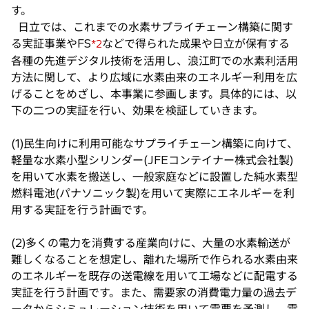
す。
日立では、これまでの水素サプライチェーン構築に関す
る実証事業やFS
などで得られた成果や日立が保有する
*2
各種の先進デジタル技術を活用し、浪江町での水素利活用
方法に関して、より広域に水素由来のエネルギー利用を広
げることをめざし、本事業に参画します。具体的には、以
下の二つの実証を行い、効果を検証していきます。
(1)民生向けに利用可能なサプライチェーン構築に向けて、
軽量な水素小型シリンダー(JFEコンテイナー株式会社製)
を用いて水素を搬送し、一般家庭などに設置した純水素型
燃料電池(パナソニック製)を用いて実際にエネルギーを利
用する実証を行う計画です。
(2)多くの電力を消費する産業向けに、大量の水素輸送が
難しくなることを想定し、離れた場所で作られる水素由来
のエネルギーを既存の送電線を用いて工場などに配電する
実証を行う計画です。また、需要家の消費電力量の過去デ