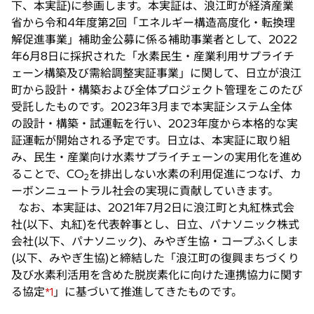
下、本実証)に参画します。本実証は、浪江町が経済産業
で
省から令和4年度第2回「エネルギー構造高度化・転換理
開
解促進事業」補助金公募に係る補助事業者として、2022
く
年6月8日に採択された「水素民生・産業利用サプライチ
ェーン構築及び需給調整実証事業」に関して、日立が浪江
町から設計・構築および全体プロジェクト管理をこのたび
受託したものです。2023年3月まで本実証システム全体
の設計・構築・試運転を行い、2023年度から本格的な実
証運転が開始される予定です。日立は、本実証に取り組
み、民生・産業向け水素サプライチェーンの実用化を進め
ることで、CO
を排出しない水素の利用促進につなげ、カ
2
ーボンニュートラル社会の実現に貢献していきます。
なお、本実証は、2021年7月2日に浪江町と丸紅株式会
社(以下、丸紅)を代表幹事とし、日立、パナソニック株式
会社(以下、パナソニック)、みやぎ生協・コープふくしま
(以下、みやぎ生協)と締結した「浪江町の復興まちづくり
及び水素利活用を含めた脱炭素化に向けた連携協力に関す
る協定
」に基づいて推進してきたものです。
*1