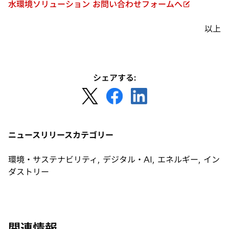
水環境ソリューション お問い合わせフォームへ
新
し
以上
い
タ
ブ
で
シェアする:
開
新
新
新
く
し
し
し
い
い
い
タ
タ
タ
ニュースリリースカテゴリー
ブ
ブ
ブ
で
で
で
環境・サステナビリティ, デジタル・AI, エネルギー, イン
開
開
開
ダストリー
く
く
く
関連情報