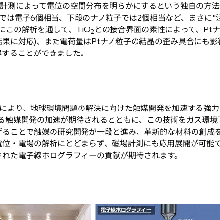
相計測によって電位の空間分布を明らかにするという独自の方法
では電子6個相当、下段のナノ粒子では2個相当など、まさに"
にこの解析を通して、TiO
との接合界面の素性によって、Pt
2
結果に対応)、また電荷量はPtナノ粒子の結晶の歪み具合にも
得することができました。
により、地球環境問題の解決に向けた触媒開発を加速する強力
よる触媒開発の加速が期待されるとともに、この技術をガス環
げることで触媒の研究開発が一段と進み、革新的な材料の創成
電位・電場の解析にとどまらず、磁場計測にも応用展開が可能
された電子線ホログラフィーの貢献が期待されます。