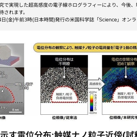
究で実現した超高感度の電子線ホログラフィーにより、今後、
待されます。
4日(金)午前3時(日本時間)発行の米国科学誌「Science」オ
示す電位分布:触媒ナノ粒子近傍(試