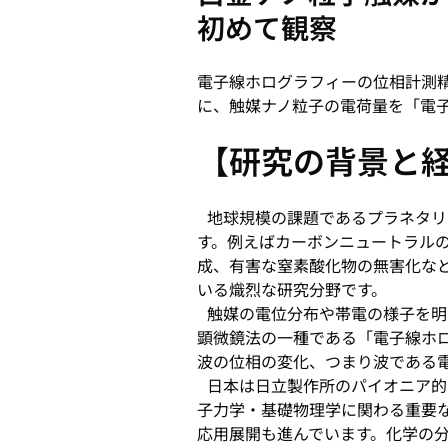
初めて観察
電子線ホログラフィーの位相計測
に、触媒ナノ粒子の電荷量を「電
【研究の背景と
地球規模の課題であるプラネタリ
す。例えばカーボンニュートラル
成、有害な窒素酸化物の無害化な
いる熾烈な研究分野です。
触媒の電位分布や帯電の様子を明
顕微鏡法の一種である「電子線ホ
波の位相の変化、つまり波である
日本は日立製作所のパイオニア的
子力学・基礎物理学に関わる重要
応用展開も進んでいます。化学の