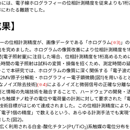
めには、電子線ホログラフィーの位相計測精度を従来よりも1桁
年にわたる難題でした。
成果】
ーの位相計測精度が、画像データである「ホログラム
」の
(※3)
出を究めました。ホログラムの像質改善により位相計測精度を1
(電子照射量)に注目した場合、位相計測精度を1桁高めるため
長時間の電子照射は試料の変質・損傷を招くため、測定時間の
そこで本研究では、ホログラムの像質に深く関係する「電子波
.2MV原子分解能・ホログラフィー電子顕微鏡(図1)を用いる
なノイズ除去技術)
によるノイズと微弱信号の正確な分離
(※4)
測と情報の先端技術を融合することで、ハードウェアの開発・
わち触媒ナノ粒子の電位や電荷量の計測に対して要求された「
う技術目標がはじめて達成されました。この位相計測精度により
「電子1個の精度」で数えるという、あらゆる計測手法でも実現
した(図2)。
利用される白金-酸化チタン(Pt/TiO
)系触媒の電位分布を
2