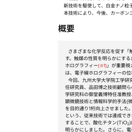
新技術を駆使して、白金ナノ粒
開
本技術により、今後、カーボン
く
概要
さまざまな化学反応を促す「触
す。触媒の性質を明らかにする
ホログラフィー
」が重要視
(※1)
は、電子線ホログラフィーの位
今回、九州大学大学院工学研究
任研究員、品田博之技術顧問ら
学研究科の御堂義博特任准教授
顕微鏡技術と情報科学的手法(
を目的通り1桁向上させました
という、従来技術では達成でき
することで、酸化チタン(TiO
2
明らかにしました。さらに、電