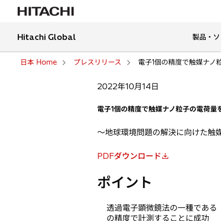
Hitachi Global
製品・ソ
日本 Home
プレスリリース
電子1個の精度で触媒ナノ
2022年10月14日
電子1個の精度で触媒ナノ粒子の電荷量
〜地球環境問題の解決に向けた触
PDFダウンロード
新
し
ポイント
い
タ
透過電子顕微鏡法の一種である
ブ
の精度で計測することに成功
で