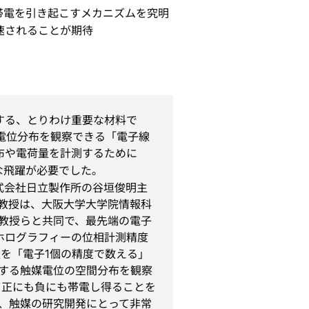
帯電を引き起こすメカニズムを究明
速されることが期待
する、とりわけ重要な材料で
電位分布を観察できる「電子線
布や電荷量を計測するために
な飛躍が必要でした。
式会社日立製作所の谷垣俊明主
教授は、大阪大学大学院情報科
教授らと共同で、最先端の電子
ホログラフィーの位相計測精度
を「電子1個の精度で数える」
する触媒電位の空間分布を観察
って正にも負にも帯電し得ることを
ど、触媒の研究開発にとって非常