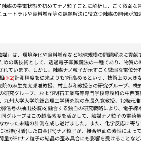
子触媒の帯電状態を初めてナノ粒子ごとに解析し、ごく微弱な
ニュートラルや食料増産等の課題解決に役立つ触媒の開発が加
媒」は、環境浄化や食料増産など地球規模の問題解決に貢献
ための新技術として、透過電子顕微鏡法の一種であり、物質の
されています。しかし、触媒ナノ粒子が示すごく微弱な電位分
相
計測精度を従来よりも1桁高めるという、技術上の大き
(※2)
院の麻生亮太郎准教授、村上恭和教授らの研究グループ、株
の研究グループ、および明石工業高等専門学校専攻科の中西寛
、九州大学大学院総合理工学研究院の永長久寛教授、北條元准
微弱信号の抽出技術)を融合する独自の研究戦略により、電子線
。同グループはこの超高感度を活かして、触媒ナノ粒子の電荷量
なかった未踏の計測を成し遂げました。また、化学反応に寄与
)に担持(付着)した白金(Pt)ナノ粒子が、接合界面の素性によ
荷量がPtナノ粒子の結晶の歪み具合にも影響を受けることな