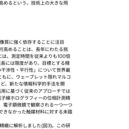
高めるという、技術上の大きな飛
像質に強く依存することに注目
桁高めることは、長年にわたる挑
には、測定時間を従来よりも100倍
延長には限度があり、目標とする精
の干渉性・平行性」について世界最
とともに、ウェーブレット隠れマルコ
など、新たな情報科学的手法を開
活用に基づく従来のアプローチでは
電子線ホログラフィーの位相計測精
、電子顕微鏡で観察される一つ一つ
できなかった触媒材料に対する未踏
精緻に解析しました(図3)。この研