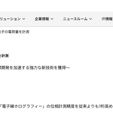
リューション
企業情報
ニュースルーム
IR情報
粒子の電荷量を計測
を計測
媒開発を加速する強力な新技術を獲得〜
「電子線ホログラフィー」の位相計測精度を従来よりも1桁高め