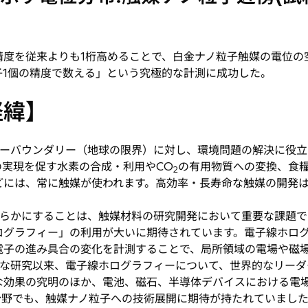
精度を従来よりも1桁高めることで、白金ナノ粒子触媒の電位の
子1個の精度で数える」という究極的な計測に成功した。
経緯】
ーバウンダリー（地球の限界）に対し、環境問題の解決に役立
の実現を促す水素の合成・利用やCO
の有用物質への変換、食
2
どには、常に触媒が使われます。高効率・長寿命な触媒の開発
らかにすることは、触媒材料の研究開発において重要な課題で
ログラフィー」の利用が大いに期待されています。電子線ホロ
電子の進み具合の変化を計測することで、局所領域の電場や磁
な研究以来、電子線ホログラフィーについて、世界的なリーダ
な効果の究明のほか、電池、磁石、半導体デバイスにおける電
分野でも、触媒ナノ粒子への技術展開に期待が持たれていまし