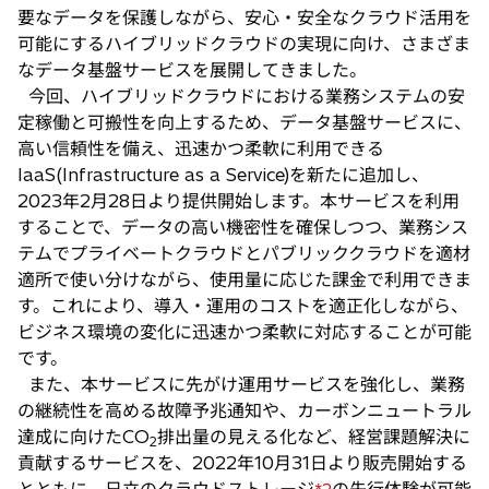
要なデータを保護しながら、安心・安全なクラウド活用を
可能にするハイブリッドクラウドの実現に向け、さまざま
なデータ基盤サービスを展開してきました。
今回、ハイブリッドクラウドにおける業務システムの安
定稼働と可搬性を向上するため、データ基盤サービスに、
高い信頼性を備え、迅速かつ柔軟に利用できる
IaaS(Infrastructure as a Service)を新たに追加し、
2023年2月28日より提供開始します。本サービスを利用
することで、データの高い機密性を確保しつつ、業務シス
テムでプライベートクラウドとパブリッククラウドを適材
適所で使い分けながら、使用量に応じた課金で利用できま
す。これにより、導入・運用のコストを適正化しながら、
ビジネス環境の変化に迅速かつ柔軟に対応することが可能
です。
また、本サービスに先がけ運用サービスを強化し、業務
の継続性を高める故障予兆通知や、カーボンニュートラル
達成に向けたCO
排出量の見える化など、経営課題解決に
2
貢献するサービスを、2022年10月31日より販売開始する
とともに、日立のクラウドストレージ
の先行体験が可能