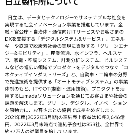
日立製作所について
日立は、データとテクノロジーでサステナブルな社会を
実現する社会イノベーション事業を推進しています。金
融・官公庁・自治体・通信向けITサービスやお客さまの
DXを支援する「デジタルシステム&サービス」、エネル
ギーや鉄道で脱炭素社会の実現に貢献する「グリーンエナ
ジー&モビリティ」、産業流通、水インフラ、ヘルスケ
ア、家電・空調システム、計測分析システム、ビルシステ
ムなどの幅広い領域でプロダクトをデジタルでつなぐ「コ
ネクティブインダストリーズ」と、自動車・二輪車の分野
で先進技術を提供する「オートモティブシステム」の事業
体制のもと、ITやOT(制御・運用技術)、プロダクトを活
用するLumadaソリューションを通じてお客さまや社会の
課題を解決します。グリーン、デジタル、イノベーション
を原動力に、お客さまとの協創で成長をめざします。
2021年度(2022年3月期)の連結売上収益は10兆2,646億
円、2022年3月末時点で連結子会社は853社、全世界で
約37万人の従業員を擁しています。