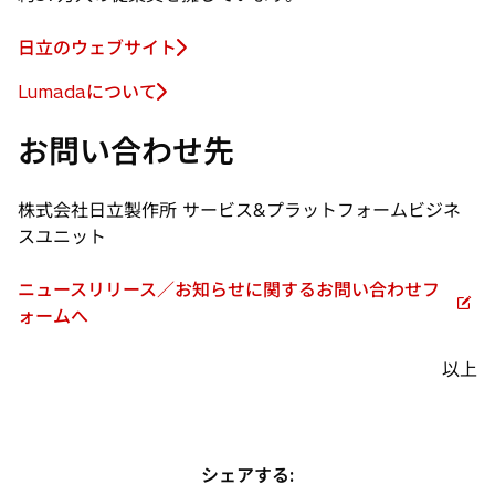
日立のウェブサイト
Lumadaについて
新
し
お問い合わせ先
い
タ
ブ
株式会社日立製作所 サービス&プラットフォームビジネ
で
スユニット
開
く
ニュースリリース／お知らせに関するお問い合わせフ
新
ォームへ
し
い
以上
タ
ブ
で
開
シェアする: