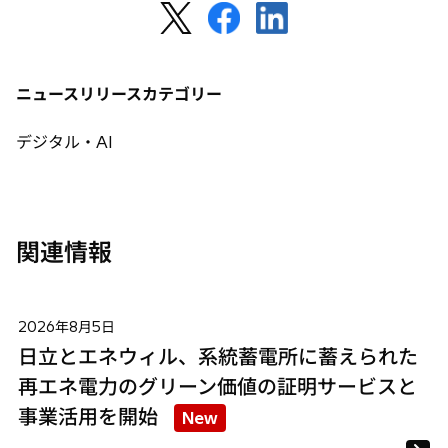
く
新
新
新
し
し
し
い
い
い
タ
タ
タ
ニュースリリースカテゴリー
ブ
ブ
ブ
で
で
で
デジタル・AI
開
開
開
く
く
く
関連情報
2026年8月5日
日立とエネウィル、系統蓄電所に蓄えられた
再エネ電力のグリーン価値の証明サービスと
事業活用を開始
New