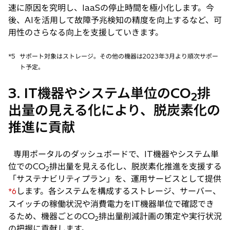
速に原因を究明し、IaaSの停止時間を極小化します。今
後、AIを活用して故障予兆検知の精度を向上するなど、可
用性のさらなる向上を支援していきます。
*5
サポート対象はストレージ。その他の機器は2023年3月より順次サポー
ト予定。
3. IT機器やシステム単位のCO
排
2
出量の見える化により、脱炭素化の
推進に貢献
専用ポータルのダッシュボードで、IT機器やシステム単
位でのCO
排出量を見える化し、脱炭素化推進を支援する
2
「サステナビリティプラン」を、運用サービスとして提供
します。各システムを構成するストレージ、サーバー、
*6
スイッチの稼働状況や消費電力をIT機器単位で確認でき
るため、機器ごとのCO
排出量削減計画の策定や実行状況
2
の把握に貢献します。