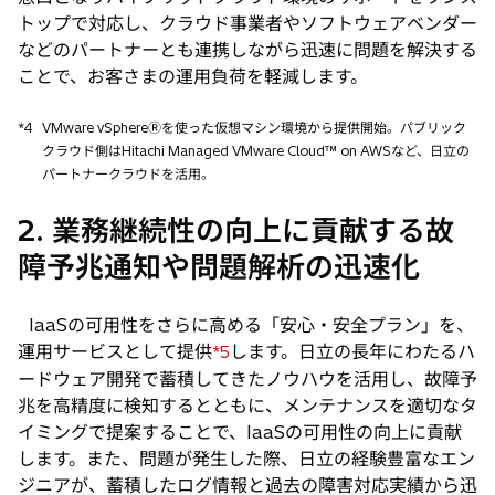
トップで対応し、クラウド事業者やソフトウェアベンダー
などのパートナーとも連携しながら迅速に問題を解決する
ことで、お客さまの運用負荷を軽減します。
*4
VMware vSphereⓇを使った仮想マシン環境から提供開始。パブリック
クラウド側はHitachi Managed VMware Cloud™ on AWSなど、日立の
パートナークラウドを活用。
2. 業務継続性の向上に貢献する故
障予兆通知や問題解析の迅速化
IaaSの可用性をさらに高める「安心・安全プラン」を、
運用サービスとして提供
します。日立の長年にわたるハ
*5
ードウェア開発で蓄積してきたノウハウを活用し、故障予
兆を高精度に検知するとともに、メンテナンスを適切なタ
イミングで提案することで、IaaSの可用性の向上に貢献
します。また、問題が発生した際、日立の経験豊富なエン
ジニアが、蓄積したログ情報と過去の障害対応実績から迅