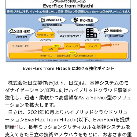
い
タ
ブ
で
開
く
EverFlex from Hitachiにおける強化ポイント
株式会社日立製作所(以下、日立)は、基幹システムのモ
ダナイゼーション加速に向けハイブリッドクラウド事業を
強化し、迅速・柔軟かつ高信頼なAs a Service型のソリュ
ーションを拡大します。
日立は、2021年10月よりハイブリッドクラウドソリュ
ーションEverFlex from Hitachi(以下、EverFlex)を提供
開始
し、長年ミッションクリティカルな基幹システムを
*1
支えてきた日立の技術やノウハウをもとに、お客さまの重