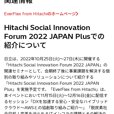
関連情報
EverFlex from Hitachiのホームページ
新
し
Hitachi Social Innovation
い
Forum 2022 JAPAN Plusでの
タ
ブ
紹介について
で
開
日立は、2022年10月25日(火)〜27日(木)に開催する
く
「Hitachi Social Innovation Forum 2022 JAPAN」の
関連セミナーとして、会期終了後に事業課題を解決する個
別の取り組みやソリューションについて紹介する
「Hitachi Social Innovation Forum 2022 JAPAN
Plus」を実施予定です。「EverFlex from Hitachi」は、
本イベントにおいて11月15日(火)〜12月16日(金)に配信す
るセッション「DXを加速する安心・安全なハイブリッド
クラウド〜AWSとの協創取り組みご紹介〜」「脱炭素社
会目前！変革を迫られるITインフラの課題とその解決の