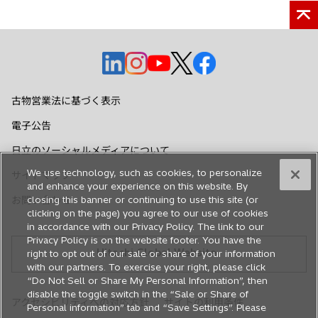
新
新
新
新
新
し
し
し
し
し
い
い
い
い
い
古物営業法に基づく表示
タ
タ
タ
タ
タ
電子公告
ブ
ブ
ブ
ブ
ブ
で
で
で
で
で
日立のソーシャルメディアについて
開
開
開
開
開
We use technology, such as cookies, to personalize
サイトマップ
く
く
く
く
く
and enhance your experience on this website. By
お問い合わせ
closing this banner or continuing to use this site (or
clicking on the page) you agree to our use of cookies
in accordance with our Privacy Policy. The link to our
Privacy Policy is on the website footer. You have the
Hitachi Global Website
right to opt out of our sale or share of your information
with our partners. To exercise your right, please click
“Do Not Sell or Share My Personal Information”, then
disable the toggle switch in the “Sale or Share of
アクセシビリティへの対応方針
サイトの利用条件
Personal information” tab and “Save Settings”. Please