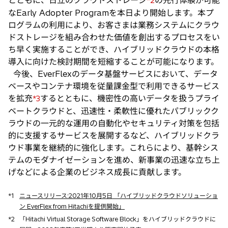
*2
なEarly Adopter Programを本日より開始します。本プ
ログラムの利用により、お客さまは業務システムにクラウ
ドストレージを組み合わせた価値を創出するプロセスをい
ち早く実施することができ、ハイブリッドクラウドの本格
導入に向けた検討期間を短縮することが可能になります。
今後、EverFlexのデータ基盤サービスにおいて、データ
ベースやコンテナ環境を従量課金型で利用できるサービス
を拡充
するとともに、機密性の高いデータを扱うプライ
*3
ベートクラウドと、迅速性・柔軟性に優れたパブリックク
ラウドの一元的な運用の自動化やセキュリティ対策を包括
的に支援するサービスを展開するなど、ハイブリッドクラ
ウド事業を継続的に強化します。これらにより、基幹シス
テムのモダナイゼーションを進め、新事業の迅速な立ち上
げなどによる企業のビジネス成長に貢献します。
*1
ニュースリリース:2021年10月5日 「ハイブリッドクラウドソリューショ
ン EverFlex from Hitachiを提供開始」
*2
「Hitachi Virtual Storage Software Block」をハイブリッドクラウドに