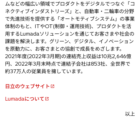
ムなどの幅広い領域でプロダクトをデジタルでつなぐ「コ
ネクティブインダストリーズ」と、自動車・二輪車の分野
で先進技術を提供する「オートモティブシステム」の事業
体制のもと、ITやOT(制御・運用技術)、プロダクトを活
用するLumadaソリューションを通じてお客さまや社会の
課題を解決します。グリーン、デジタル、イノベーション
を原動力に、お客さまとの協創で成長をめざします。
2021年度(2022年3月期)の連結売上収益は10兆2,646億
円、2022年3月末時点で連結子会社は853社、全世界で
約37万人の従業員を擁しています。
日立のウェブサイト
新
し
Lumadaについて
新
い
し
タ
以上
い
ブ
タ
で
ブ
開
で