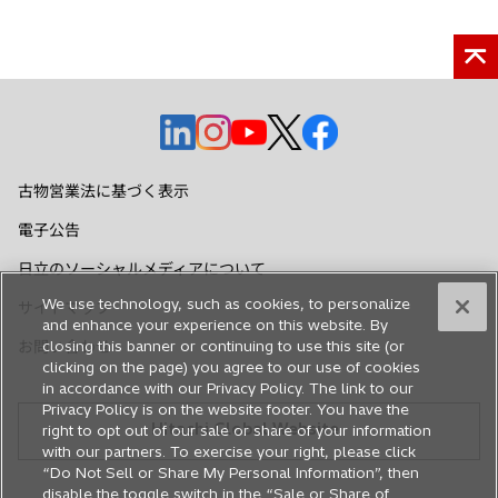
新
新
新
新
新
し
し
し
し
し
い
い
い
い
い
古物営業法に基づく表示
タ
タ
タ
タ
タ
電子公告
ブ
ブ
ブ
ブ
ブ
で
で
で
で
で
日立のソーシャルメディアについて
開
開
開
開
開
We use technology, such as cookies, to personalize
サイトマップ
く
く
く
く
く
and enhance your experience on this website. By
closing this banner or continuing to use this site (or
お問い合わせ
clicking on the page) you agree to our use of cookies
in accordance with our Privacy Policy. The link to our
Privacy Policy is on the website footer. You have the
Hitachi Global Website
right to opt out of our sale or share of your information
with our partners. To exercise your right, please click
“Do Not Sell or Share My Personal Information”, then
disable the toggle switch in the “Sale or Share of