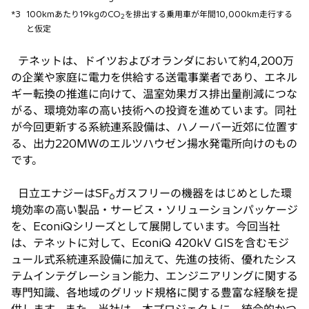
*3
100kmあたり19kgのCO
を排出する乗用車が年間10,000km走行する
2
と仮定
テネットは、ドイツおよびオランダにおいて約4,200万
の企業や家庭に電力を供給する送電事業者であり、エネル
ギー転換の推進に向けて、温室効果ガス排出量削減につな
がる、環境効率の高い技術への投資を進めています。同社
が今回更新する系統連系設備は、ハノーバー近郊に位置す
る、出力220MWのエルツハウゼン揚水発電所向けのもの
です。
日立エナジーはSF
ガスフリーの機器をはじめとした環
6
境効率の高い製品・サービス・ソリューションパッケージ
を、EconiQシリーズとして展開しています。今回当社
は、テネットに対して、EconiQ 420kV GISを含むモジ
ュール式系統連系設備に加えて、先進の技術、優れたシス
テムインテグレーション能力、エンジニアリングに関する
専門知識、各地域のグリッド規格に関する豊富な経験を提