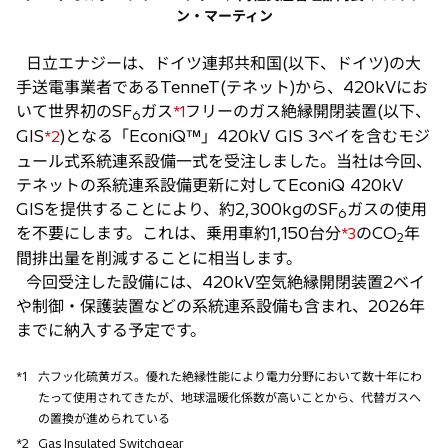
ン・マーティン
日立エナジーは、ドイツ連邦共和国(以下、ドイツ)の大
手送電事業者であるTenneT(テネット)から、420kVにお
いて世界初のSF
ガス
フリーのガス絶縁開閉装置(以下、
*1
6
GIS
)となる「EconiQ™」420kV GIS 3ベイを含むモジ
*2
ュール式系統連系設備一式を受注しました。当社は今回、
テネットの系統連系設備更新に対してEconiQ 420kV
GISを提供することにより、約2,300kgのSF
ガスの使用
6
を不要にします。これは、乗用車約1,150台分
のCO
年
*3
2
間排出量を削減することに相当します。
今回受注した設備には、420kV空気絶縁開閉装置2ベイ
や制御・保護装置などの系統連系設備も含まれ、2026年
までに納入する予定です。
*1
六フッ化硫黄ガス。優れた絶縁性能により電力分野において数十年にわ
たって使用されてきたが、地球温暖化係数が高いことから、代替ガスへ
の置換が進められている
*2
Gas Insulated Switchgear