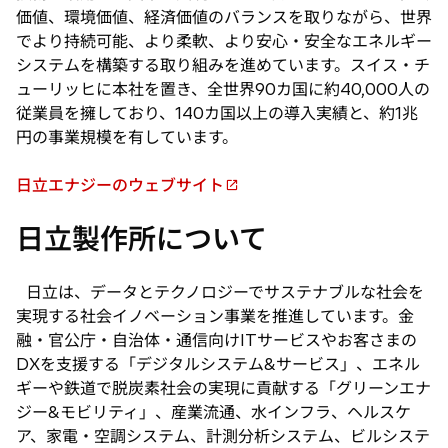
価値、環境価値、経済価値のバランスを取りながら、世界
でより持続可能、より柔軟、より安心・安全なエネルギー
システムを構築する取り組みを進めています。スイス・チ
ューリッヒに本社を置き、全世界90カ国に約40,000人の
従業員を擁しており、140カ国以上の導入実績と、約1兆
円の事業規模を有しています。
日立エナジーのウェブサイト
新
し
日立製作所について
い
タ
ブ
日立は、データとテクノロジーでサステナブルな社会を
で
実現する社会イノベーション事業を推進しています。金
開
融・官公庁・自治体・通信向けITサービスやお客さまの
く
DXを支援する「デジタルシステム&サービス」、エネル
ギーや鉄道で脱炭素社会の実現に貢献する「グリーンエナ
ジー&モビリティ」、産業流通、水インフラ、ヘルスケ
ア、家電・空調システム、計測分析システム、ビルシステ