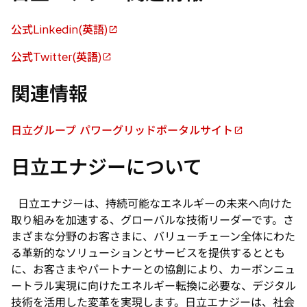
公式Linkedin(英語)
新
し
公式Twitter(英語)
新
い
し
タ
関連情報
い
ブ
タ
で
ブ
日立グループ パワーグリッドポータルサイト
開
新
で
く
し
日立エナジーについて
開
い
く
タ
ブ
日立エナジーは、持続可能なエネルギーの未来へ向けた
で
取り組みを加速する、グローバルな技術リーダーです。さ
開
まざまな分野のお客さまに、バリューチェーン全体にわた
く
る革新的なソリューションとサービスを提供するととも
に、お客さまやパートナーとの協創により、カーボンニュ
ートラル実現に向けたエネルギー転換に必要な、デジタル
技術を活用した変革を実現します。日立エナジーは、社会