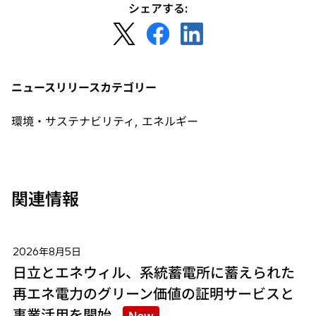
く
シェアする:
開
新
新
新
く
し
し
し
い
い
い
タ
タ
タ
ニュースリリースカテゴリー
ブ
ブ
ブ
で
で
で
環境・サステナビリティ, エネルギー
開
開
開
く
く
く
関連情報
2026年8月5日
日立とエネウィル、系統蓄電所に蓄えられた
再エネ電力のグリーン価値の証明サービスと
事業活用を開始