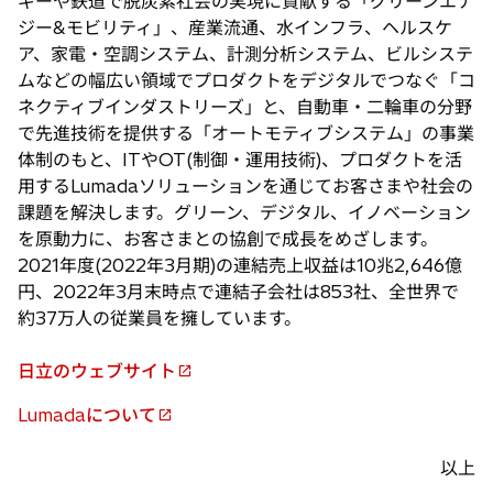
ギーや鉄道で脱炭素社会の実現に貢献する「グリーンエナ
ジー&モビリティ」、産業流通、水インフラ、ヘルスケ
ア、家電・空調システム、計測分析システム、ビルシステ
ムなどの幅広い領域でプロダクトをデジタルでつなぐ「コ
ネクティブインダストリーズ」と、自動車・二輪車の分野
で先進技術を提供する「オートモティブシステム」の事業
体制のもと、ITやOT(制御・運用技術)、プロダクトを活
用するLumadaソリューションを通じてお客さまや社会の
課題を解決します。グリーン、デジタル、イノベーション
を原動力に、お客さまとの協創で成長をめざします。
2021年度(2022年3月期)の連結売上収益は10兆2,646億
円、2022年3月末時点で連結子会社は853社、全世界で
約37万人の従業員を擁しています。
日立のウェブサイト
新
し
Lumadaについて
新
い
し
タ
以上
い
ブ