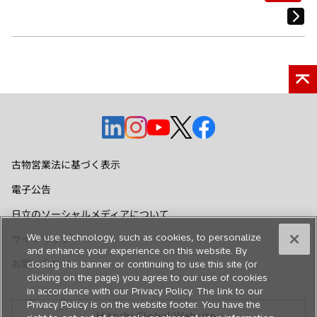
新
新
新
新
新
し
し
し
し
し
い
い
い
い
い
古物営業法に基づく表示
タ
タ
タ
タ
タ
電子公告
ブ
ブ
ブ
ブ
ブ
で
で
で
で
で
日立のソーシャルメディアについて
開
開
開
開
開
We use technology, such as cookies, to personalize
サイトマップ
く
く
く
く
く
and enhance your experience on this website. By
お問い合わせ
closing this banner or continuing to use this site (or
clicking on the page) you agree to our use of cookies
in accordance with our Privacy Policy. The link to our
Privacy Policy is on the website footer. You have the
Hitachi Global Website