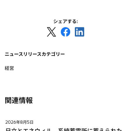
タ
で
ブ
開
で
く
シェアする:
開
新
新
新
く
し
し
し
い
い
い
タ
タ
タ
ニュースリリースカテゴリー
ブ
ブ
ブ
で
で
で
経営
開
開
開
く
く
く
関連情報
2026年8月5日
日立とエネウィル、系統蓄電所に蓄えられた