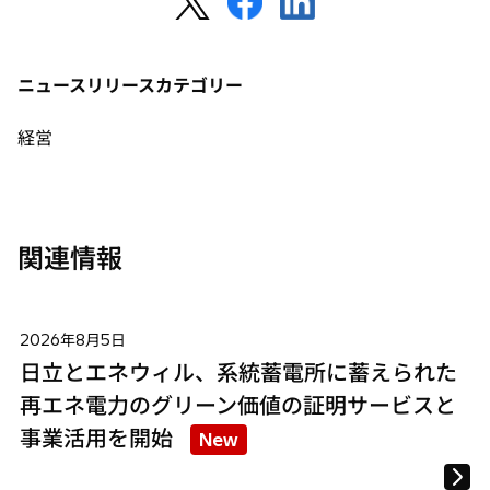
開
し
し
し
く
い
い
い
タ
タ
タ
ニュースリリースカテゴリー
ブ
ブ
ブ
で
で
で
経営
開
開
開
く
く
く
関連情報
2026年8月5日
日立とエネウィル、系統蓄電所に蓄えられた
再エネ電力のグリーン価値の証明サービスと
事業活用を開始
New