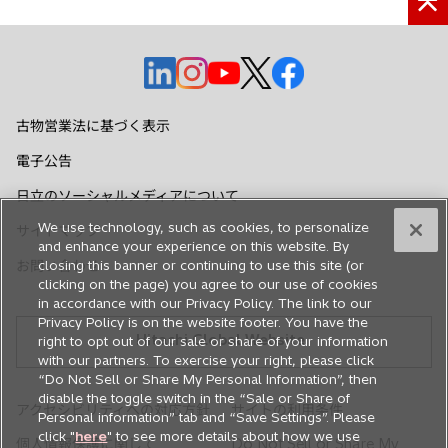
新
新
新
新
新
し
し
し
し
し
い
い
い
い
い
古物営業法に基づく表示
タ
タ
タ
タ
タ
電子公告
ブ
ブ
ブ
ブ
ブ
で
で
で
で
で
日立のソーシャルメディアについて
開
開
開
開
開
We use technology, such as cookies, to personalize
サイトマップ
く
く
く
く
く
and enhance your experience on this website. By
お問い合わせ
closing this banner or continuing to use this site (or
clicking on the page) you agree to our use of cookies
in accordance with our Privacy Policy. The link to our
Privacy Policy is on the website footer. You have the
Hitachi Global Website
right to opt out of our sale or share of your information
with our partners. To exercise your right, please click
“Do Not Sell or Share My Personal Information”, then
disable the toggle switch in the “Sale or Share of
アクセシビリティへの対応方針
サイトの利用条件
Personal information” tab and “Save Settings”. Please
click "
here
" to see more details about how we use
個人情報保護に関して
Do Not Sell or Share My