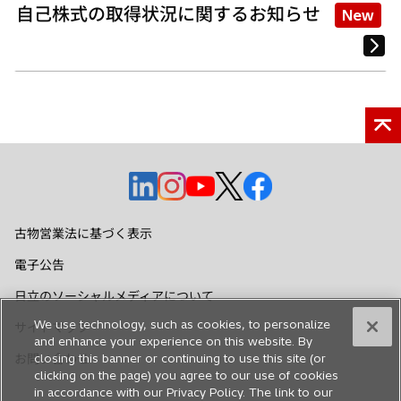
自己株式の取得状況に関するお知らせ
New
新
新
新
新
新
し
し
し
し
し
い
い
い
い
い
古物営業法に基づく表示
タ
タ
タ
タ
タ
電子公告
ブ
ブ
ブ
ブ
ブ
で
で
で
で
で
日立のソーシャルメディアについて
開
開
開
開
開
We use technology, such as cookies, to personalize
サイトマップ
く
く
く
く
く
and enhance your experience on this website. By
closing this banner or continuing to use this site (or
お問い合わせ
clicking on the page) you agree to our use of cookies
in accordance with our Privacy Policy. The link to our