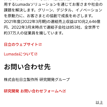
用するLumadaソリューションを通じてお客さまや社会の
課題を解決します。グリーン、デジタル、イノベーション
を原動力に、お客さまとの協創で成長をめざします。
2021年度(2022年3月期)の連結売上収益は10兆2,646億
円、2022年3月末時点で連結子会社は853社、全世界で
約37万人の従業員を擁しています。
日立のウェブサイト
新
し
Lumadaについて
新
い
し
タ
お問い合わせ先
い
ブ
タ
で
ブ
株式会社日立製作所 研究開発グループ
開
で
く
開
研究開発 お問い合わせフォームへ
新
く
し
以上
い