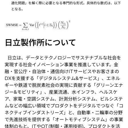
ブ
タ
適化問題」を解く際に必要となる専門的な形式。具体的な数式は、以下
で
ブ
となる。
開
で
く
開
く
日立製作所について
日立は、データとテクノロジーでサステナブルな社会を
実現する社会イノベーション事業を推進しています。金
融・官公庁・自治体・通信向けITサービスやお客さまの
DXを支援する「デジタルシステム&サービス」、エネル
ギーや鉄道で脱炭素社会の実現に貢献する「グリーンエナ
ジー&モビリティ」、産業流通、水インフラ、ヘルスケ
ア、家電・空調システム、計測分析システム、ビルシステ
ムなどの幅広い領域でプロダクトをデジタルでつなぐ「コ
ネクティブインダストリーズ」と、自動車・二輪車の分野
で先進技術を提供する「オートモティブシステム」の事業
体制のもと、ITやOT(制御・運用技術)、プロダクトを活