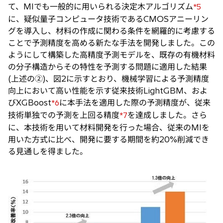
て、MIでも一般的に用いられる決定木アルゴリズム
*5
に、疑似量子コンピュータ技術であるCMOSアニーリン
グを導入し、材料の作成に関わる条件を網羅的に考慮する
ことで予測精度を高める新たな手法を開発しました。この
ようにして構築した高精度予測モデルを、既存の有機材料
の分子構造からその特性を予測する問題に適用した結果
(上述の②)、図2に示すとおり、機械学習による予測精度
向上において高い性能を示す従来技術LightGBM、およ
びXGBoost
に本手法を適用した際の予測精度が、従来
*6
技術単独での予測を上回る精度
を達成しました。さら
*7
に、本技術を用いて材料開発を行った場合、従来のMIを
用いた方式に比べ、開発に要する期間を約20%削減でき
る見通しを得ました。