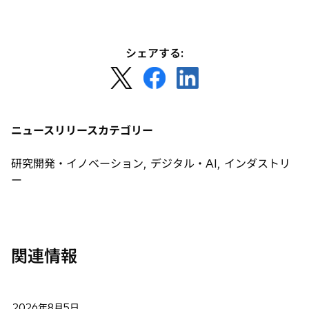
タ
ブ
で
シェアする:
開
新
新
新
く
し
し
し
い
い
い
タ
タ
タ
ニュースリリースカテゴリー
ブ
ブ
ブ
で
で
で
研究開発・イノベーション, デジタル・AI, インダストリ
開
開
開
ー
く
く
く
関連情報
2026年8月5日