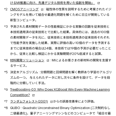
新
けるMI推進に向け、先進デジタル技術を用いた協創を開始」
し
新
*2
CMOSアニーリング
: 磁性体の性質を説明するために考案されたイジ
い
し
ングモデルを用いて組合せ最適化問題を解くために日立が開発している
タ
い
新型コンピュータ。
ブ
タ
*3
予測された素材開発データの性能検証にかかる実験の回数を従来技術と
で
ブ
本技術適用済の従来技術とで比較した結果。具体的には、過去の100個
開
で
の素材開発データを元に、従来技術と本技術適用済の従来技術それぞれ
く
開
で性能予測を実施した結果、実際に評価の高い10個のデータを予測する
く
までに従来技術の場合は24個、本技術では19個の予測が必要だったこと
から、従来と比較し検証にかかる実験期間が20%低減すると試算。
新
*4
材料開発ソリューション
: MIによるお客さまの新材料の開発を支援す
し
るサービス。
い
*5
決定木アルゴリズム : 分類問題と回帰問題を解く教師あり学習のアルゴリ
タ
ズムの一つ。 与えられたデータに対し次々に条件を設けて、データを段
ブ
階的に分類していく手法。
で
*6
TreeBoosting-03: Why Does XGBoost Win Every Machine Learning
開
新
Competition?
く
し
新
*7
ランダムフォレスト(2001)
からの誤差改善率により評価。
い
し
*8
QUBO : Quadratic Unconstrained Binary Optimization (二次制約なし
タ
い
二値最適化)。量子アニーリングマシンなどのコンピュータで「組合せ最