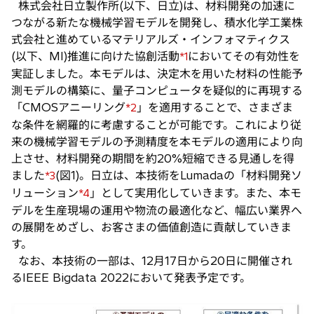
株式会社日立製作所(以下、日立)は、材料開発の加速に
い
つながる新たな機械学習モデルを開発し、積水化学工業株
タ
式会社と進めているマテリアルズ・インフォマティクス
ブ
(以下、MI)推進に向けた協創活動
においてその有効性を
*1
で
実証しました。本モデルは、決定木を用いた材料の性能予
開
測モデルの構築に、量子コンピュータを疑似的に再現する
く
「CMOSアニーリング
」を適用することで、さまざま
*2
な条件を網羅的に考慮することが可能です。これにより従
来の機械学習モデルの予測精度を本モデルの適用により向
上させ、材料開発の期間を約20%短縮できる見通しを得
ました
(図1)。日立は、本技術をLumadaの「材料開発ソ
*3
リューション
」として実用化していきます。また、本モ
*4
デルを生産現場の運用や物流の最適化など、幅広い業界へ
の展開をめざし、お客さまの価値創造に貢献していきま
す。
なお、本技術の一部は、12月17日から20日に開催され
るIEEE Bigdata 2022において発表予定です。