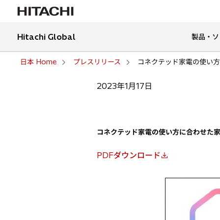
Hitachi Global
製品・ソ
日本 Home
プレスリリース
コネクテッド家電の使い方
2023年1月17日
コネクテッド家電の使い方に合わせた
PDFダウンロード
新
し
い
タ
ブ
で