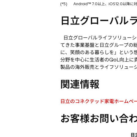
(*5)
Android™ 7.0以上、iOS12.0以
日立グローバル
日立グローバルライフソリューシ
てきた事業基盤と日立グループの総
に、笑顔のある暮らしを」という
分野を中心に生活者のQoL向上
製品の海外販売とライフソリュー
関連情報
日立のコネクテッド家電ホームペ
新
し
お客様お問い合
い
タ
ブ
日