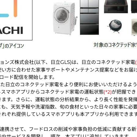
ンズ株式会社(以下、日立GLS)は、日立のコネクテッド家電
(
使い方に合わせた家事サポートやメンテナンス提案などをお届
ンロード配信を開始します。
れた日立のコネクテッド家電をより便利にお使いいただけるよ
るスマホアプリからコネクテッド家電の運転状態
が把握でき
(*2)
きます。さらに、運転状態の分析結果から、より長く性能を発
にも、天気予報や洗濯指数、旬の食材といった日々の家事に必
それぞれ提供しているスマホアプリも本アプリから利用できま
連携させて、フードロスの削減や家事負担の低減に貢献する新
能やサービスを開発し、順次、本アプリに追加していきます。