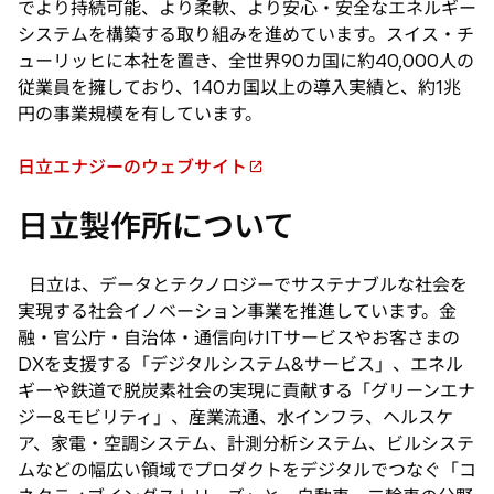
でより持続可能、より柔軟、より安心・安全なエネルギー
システムを構築する取り組みを進めています。スイス・チ
ューリッヒに本社を置き、全世界90カ国に約40,000人の
従業員を擁しており、140カ国以上の導入実績と、約1兆
円の事業規模を有しています。
日立エナジーのウェブサイト
新
し
日立製作所について
い
タ
ブ
日立は、データとテクノロジーでサステナブルな社会を
で
実現する社会イノベーション事業を推進しています。金
開
融・官公庁・自治体・通信向けITサービスやお客さまの
く
DXを支援する「デジタルシステム&サービス」、エネル
ギーや鉄道で脱炭素社会の実現に貢献する「グリーンエナ
ジー&モビリティ」、産業流通、水インフラ、ヘルスケ
ア、家電・空調システム、計測分析システム、ビルシステ
ムなどの幅広い領域でプロダクトをデジタルでつなぐ「コ