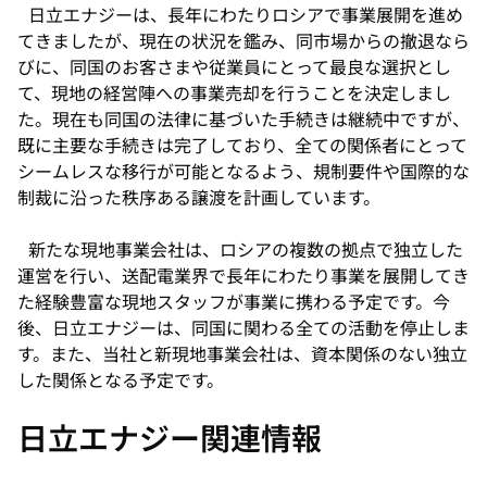
ブ
日立エナジーは、長年にわたりロシアで事業展開を進め
で
てきましたが、現在の状況を鑑み、同市場からの撤退なら
開
びに、同国のお客さまや従業員にとって最良な選択とし
く
て、現地の経営陣への事業売却を行うことを決定しまし
た。現在も同国の法律に基づいた手続きは継続中ですが、
既に主要な手続きは完了しており、全ての関係者にとって
シームレスな移行が可能となるよう、規制要件や国際的な
制裁に沿った秩序ある譲渡を計画しています。
新たな現地事業会社は、ロシアの複数の拠点で独立した
運営を行い、送配電業界で長年にわたり事業を展開してき
た経験豊富な現地スタッフが事業に携わる予定です。今
後、日立エナジーは、同国に関わる全ての活動を停止しま
す。また、当社と新現地事業会社は、資本関係のない独立
した関係となる予定です。
日立エナジー関連情報