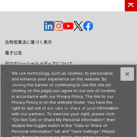
新
新
新
新
新
し
し
し
し
し
い
い
い
い
い
古物営業法に基づく表示
タ
タ
タ
タ
タ
電子公告
ブ
ブ
ブ
ブ
ブ
で
で
で
で
で
日立のソーシャルメディアについて
開
開
開
開
開
We use technology, such as cookies, to personalize
サイトマップ
く
く
く
く
く
and enhance your experience on this website. By
お問い合わせ
closing this banner or continuing to use this site (or
clicking on the page) you agree to our use of cookies
in accordance with our Privacy Policy. The link to our
Privacy Policy is on the website footer. You have the
Hitachi Global Website
right to opt out of our sale or share of your information
with our partners. To exercise your right, please click
“Do Not Sell or Share My Personal Information”, then
disable the toggle switch in the “Sale or Share of
アクセシビリティへの対応方針
サイトの利用条件
Personal information” tab and “Save Settings”. Please