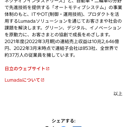
ネクティブインダストリーズ」と、自動車・二輪車の分野
で先進技術を提供する「オートモティブシステム」の事業
体制のもと、ITやOT(制御・運用技術)、プロダクトを活
用するLumadaソリューションを通じてお客さまや社会の
課題を解決します。グリーン、デジタル、イノベーション
を原動力に、お客さまとの協創で成長をめざします。
2021年度(2022年3月期)の連結売上収益は10兆2,646億
円、2022年3月末時点で連結子会社は853社、全世界で
約37万人の従業員を擁しています。
日立のウェブサイト
新
し
Lumadaについて
新
い
し
タ
以上
い
ブ
タ
で
ブ
開
で
く
シェアする:
開