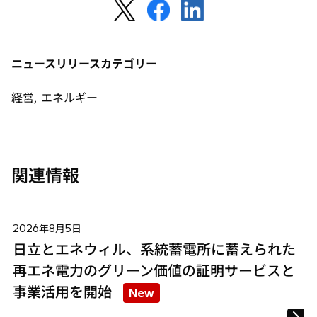
新
新
新
く
し
し
し
い
い
い
タ
タ
タ
ニュースリリースカテゴリー
ブ
ブ
ブ
で
で
で
経営, エネルギー
開
開
開
く
く
く
関連情報
2026年8月5日
日立とエネウィル、系統蓄電所に蓄えられた
再エネ電力のグリーン価値の証明サービスと
事業活用を開始
New