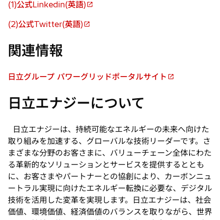
(1)公式Linkedin(英語)
新
し
(2)公式Twitter(英語)
新
い
し
タ
関連情報
い
ブ
タ
で
ブ
日立グループ パワーグリッドポータルサイト
開
新
で
く
し
日立エナジーについて
開
い
く
タ
ブ
日立エナジーは、持続可能なエネルギーの未来へ向けた
で
取り組みを加速する、グローバルな技術リーダーです。さ
開
まざまな分野のお客さまに、バリューチェーン全体にわた
く
る革新的なソリューションとサービスを提供するととも
に、お客さまやパートナーとの協創により、カーボンニュ
ートラル実現に向けたエネルギー転換に必要な、デジタル
技術を活用した変革を実現します。日立エナジーは、社会
価値、環境価値、経済価値のバランスを取りながら、世界