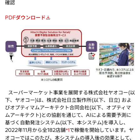
確認
PDFダウンロード
新
し
い
タ
ブ
で
開
く
スーパーマーケット事業を展開する株式会社ヤオコー(以
下、ヤオコー)は、株式会社日立製作所(以下、日立) およ
びオプティマムアーキテクト合同会社(以下、オプティマ
ムアーキテクト)との協創を通じて、AIによる需要予測に
基づく自動発注システム(以下、本システム)を導入し、
2022年11月から全182店舗
で稼働を開始しています。ヤ
*1
オコーではこのたび、本システムの導入後の効果として、