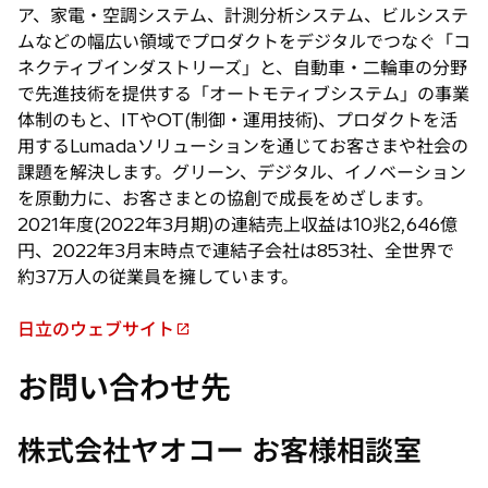
ア、家電・空調システム、計測分析システム、ビルシステ
ムなどの幅広い領域でプロダクトをデジタルでつなぐ「コ
ネクティブインダストリーズ」と、自動車・二輪車の分野
で先進技術を提供する「オートモティブシステム」の事業
体制のもと、ITやOT(制御・運用技術)、プロダクトを活
用するLumadaソリューションを通じてお客さまや社会の
課題を解決します。グリーン、デジタル、イノベーション
を原動力に、お客さまとの協創で成長をめざします。
2021年度(2022年3月期)の連結売上収益は10兆2,646億
円、2022年3月末時点で連結子会社は853社、全世界で
約37万人の従業員を擁しています。
日立のウェブサイト
新
し
お問い合わせ先
い
タ
株式会社ヤオコー お客様相談室
ブ
で