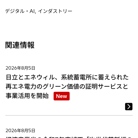
ブ
ブ
ブ
で
で
で
デジタル・AI, インダストリー
開
開
開
く
く
く
関連情報
2026年8月5日
日立とエネウィル、系統蓄電所に蓄えられた
再エネ電力のグリーン価値の証明サービスと
事業活用を開始
New
2026年8月5日