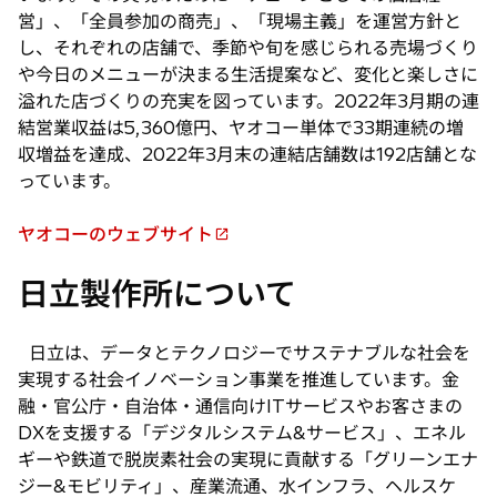
営」、「全員参加の商売」、「現場主義」を運営方針と
し、それぞれの店舗で、季節や旬を感じられる売場づくり
や今日のメニューが決まる生活提案など、変化と楽しさに
溢れた店づくりの充実を図っています。2022年3月期の連
結営業収益は5,360億円、ヤオコー単体で33期連続の増
収増益を達成、2022年3月末の連結店舗数は192店舗とな
っています。
ヤオコーのウェブサイト
新
し
日立製作所について
い
タ
ブ
日立は、データとテクノロジーでサステナブルな社会を
で
実現する社会イノベーション事業を推進しています。金
開
融・官公庁・自治体・通信向けITサービスやお客さまの
く
DXを支援する「デジタルシステム&サービス」、エネル
ギーや鉄道で脱炭素社会の実現に貢献する「グリーンエナ
ジー&モビリティ」、産業流通、水インフラ、ヘルスケ