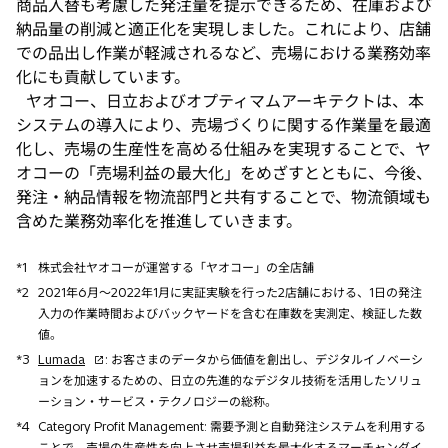
商品入替も考慮した発注量を提示できるため、在庫および
納品量の削減と適正化を実現しました。これにより、店舗
での品出し作業が軽減されるなど、売場における業務効率
化にも貢献しています。
ヤオコー、日立およびオプティマムアーキテクトは、本
システムの導入により、売場づくりに関する作業量を最適
化し、売場の生産性を高める仕組みを実現することで、ヤ
オコーの「売場利益の最大化」をめざすとともに、今後、
発注・納品情報を物流部門と共有することで、物流領域も
含めた業務効率化を推進していきます。
*1
株式会社ヤオコーが運営する「ヤオコー」の全店舗
*2
2021年6月〜2022年1月に実証実験を行った2店舗における、1日の発注
入力の作業時間およびバックヤードを含む在庫数を実測定、検証した数
値。
新
*3
Lumada
: お客さまのデータから価値を創出し、デジタルイノベーシ
し
ョンを加速するための、日立の先進的なデジタル技術を活用したソリュ
い
ーション・サービス・テクノロジーの総称。
タ
*4
Category Profit Management: 需要予測と自動発注システムを利用する
ブ
ことで、売場の生産性を向上させ売場利益を最大化するマーチャンダイ