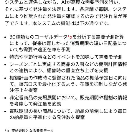
システムと連係しながら、AIが高度な需要予測を行い、
それに基づく発注量を決定します。各店舗で毎朝、システ
ムにより推奨された発注量を確認するのみで発注作業が完
了できます。本システムの機能は以下の通りです。
30種類ものコーザルデータ
を分析する需要予測計算
*6
によって、従来は難しかった消費期限の短い日配品につ
いても需要や適正在庫を予測
特売や季節行事などのイベントを加味して需要を予測
シーズンごとに実施する商品の入替などの棚割計画情報
との連携により、棚替時の垂直立ち上げを支援
棚割計画の作成時に登録された商品の棚落予定日に向け
て、販売ロスを最小化するよう、在庫を抑制しながら発
注停止を提案
非定番商品の売場展開において、販売期間や棚割の情報
を考慮して発注量を変動
賞味期限の長い商品について、納品の前倒しにより毎日
の納品量を平準化する発注数を提案
*6
変動要因となる要素データ