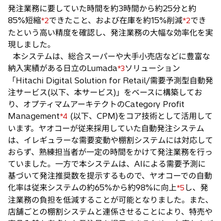
発注業務に要していた時間を約3時間から約25分と約
85%短縮
できたこと、および在庫を約15%削減
でき
*2
*2
たという高い精度を確認し、発注業務の大幅な効率化を実
現しました。
本システムは、総合スーパーや大手小売店などに豊富な
納入実績がある日立のLumada
ソリューション
*3
「Hitachi Digital Solution for Retail/需要予測型自動発
注サービス(以下、本サービス)」をベースに構築してお
り、オプティマムアーキテクトのCategory Profit
Management
(以下、CPM)をコア技術として活用して
*4
います。ヤオコーが従来採用していた自動発注システム
は、イレギュラーな需要変動や棚割システムには対応して
おらず、熟練担当者が一定の時間をかけて発注業務を行っ
ていました。一方で本システムは、AIによる需要予測に
基づいて発注推奨数を提示するもので、ヤオコーでの自動
化率は従来システムの約65%から約98%に向上
し、発
*5
注業務の負担を低減することが可能となりました。また、
店舗ごとの棚割システムと連係させることにより、特売や