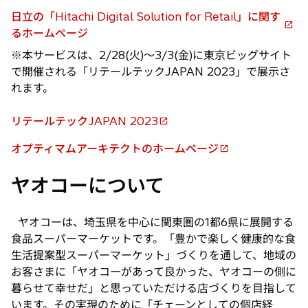
日立の「Hitachi Digital Solution for Retail」に関す
新
るホームページ
し
※本サービスは、2/28(火)〜3/3(金)に東京ビッグサイト
い
で開催される「リテールテックJAPAN 2023」で展示さ
タ
れます。
ブ
で
リテールテックJAPAN 2023
新
開
し
く
オプティマムアーキテクトのホームページ
新
い
し
タ
ヤオコーについて
い
ブ
タ
で
ブ
ヤオコーは、埼玉県を中心に関東圏の1都6県に展開する
開
で
食品スーパーマーケットです。「豊かで楽しく健康的な食
く
開
生活提案型スーパーマーケット」づくりを通して、地域の
く
お客さまに「ヤオコーがあって良かった、ヤオコーの側に
暮らせて幸せだ」と思っていただける店づくりを目指して
います。その実現のために「チェーンとしての個店経