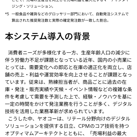
で
ジング・ソリューション。
開
*5
一般食品や雑貨などのグロッサリー部門において、自動発注システムで
く
算出された推奨発注数と実際の確定発注数が一致した割合。
本システム導入の背景
消費者ニーズが多様化する一方、生産年齢人口の減少に
伴う労働力不足が課題となっている近年、国内の小売業に
とっては、需要変化への即応と在庫の適正化を両立し、店
舗の売上・利益や運営効率を向上させることが課題となっ
ています。従来は、熟練担当者が、商品ごとに過去の在
庫・発注・販売実績や天候・イベント情報などの複雑な条
件を考慮して需要を予測した上で、経験・ノウハウを基に
一定の時間をかけて発注業務を行うことが多く、デジタル
技術を活用した業務革新が求められています。
こうした中、ヤオコーは、リテール分野向けのデジタル
ソリューションを提供する日立、CPMのコア技術を持つ
オプティマムアーキテクトとともに、「売場利益の最大