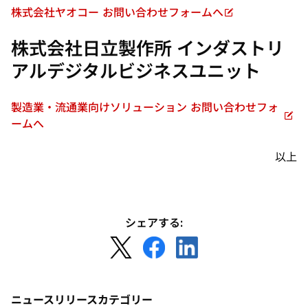
開
株式会社ヤオコー お問い合わせフォームへ
新
く
し
株式会社日立製作所 インダストリ
い
アルデジタルビジネスユニット
タ
ブ
で
製造業・流通業向けソリューション お問い合わせフォ
開
新
ームへ
く
し
い
以上
タ
ブ
で
開
シェアする:
く
新
新
新
し
し
し
い
い
い
タ
タ
タ
ニュースリリースカテゴリー