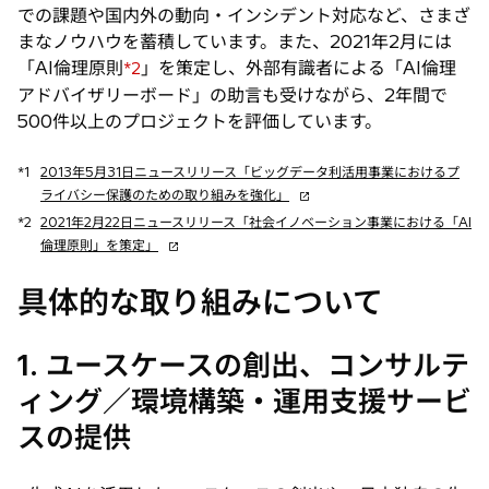
での課題や国内外の動向・インシデント対応など、さまざ
まなノウハウを蓄積しています。また、2021年2月には
「AI倫理原則
」を策定し、外部有識者による「AI倫理
*2
アドバイザリーボード」の助言も受けながら、2年間で
500件以上のプロジェクトを評価しています。
*1
2013年5月31日ニュースリリース「ビッグデータ利活用事業におけるプ
新
ライバシー保護のための取り組みを強化」
し
*2
2021年2月22日ニュースリリース「社会イノベーション事業における「AI
い
新
倫理原則」を策定」
タ
し
ブ
い
具体的な取り組みについて
で
タ
開
ブ
く
1. ユースケースの創出、コンサルテ
で
開
ィング／環境構築・運用支援サービ
く
スの提供