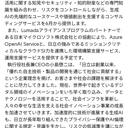
活用に関する知見やセキュリティ・知的財産などの専門知
識を組み合わせ、リスクをコントロールしながら、生成
AIの先端的なユースケースや価値創出を支援するコンサル
ティングサービスを6月から提供します。
また、Lumadaアライアンスプログラムのパートナーで
ある日本マイクロソフト株式会社との協創により、Azure
OpenAI Serviceと、日立の強みであるミッションクリテ
ィカルなクラウドSI力を連携した環境構築支援サービス、
運用支援サービスを提供する予定です。
執行役社長兼CEOの小島啓二は、「日立は創業以来、
「優れた自主技術・製品の開発を通じて社会に貢献する」
という企業理念を掲げ、お客さまや社会の課題を解決する
ことに尽力してきました。現在、世界中で起きているデジ
タル領域のイノベーションをいち早く取り込み、データと
テクノロジーを活用することで、社会インフラを革新し
人々の幸せな生活を支える社会イノベーション事業の成長
を加速させていきます。加速度的に技術が進展する生成AI
も、日立が長年取り組んできたプライバシー保護やAI倫理
に関する規定・見識を生かし、リスクの低減策を講じなが