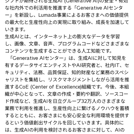
シフトが期待される生成AI (Generative AI)の安全・有効
タ
な社内外での利活用を推進する「Generative AIセンタ
ブ
ー」を新設し、Lumada事業によるお客さまへの価値提供
で
の最大化と生産性向上の実現に取り組み、成長を加速して
開
いきます。
く
生成AIとは、インターネット上の膨大なデータを学習
し、画像、文章、音声、プログラムコードなどさまざまな
コンテンツを生成することができる人工知能です。
「Generative AIセンター」は、生成AIに対して知見を
有するデータサイエンティストやAI研究者と、社内IT、セ
キュリティ、法務、品質保証、知的財産など業務のスペシ
ャリストを集結し、リスクマネジメントしながら活用を推
進するCoE (Center of Excellence)組織です。今後、本組
織が中心となって、文章の作成・要約や翻訳、ソースコー
ド作成など、生成AIを日立グループ32万人のさまざまな
業務で利用を推進し、生産性向上に繋げるノウハウを蓄積
するとともに、お客さまにも安心安全な利用環境を提供す
るという価値創出サイクルを回していきます。具体的に
は、生成AIの利用を検討されるお客さまに対して、AIの