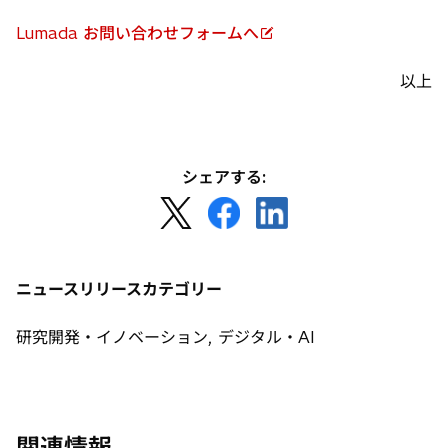
で
く
開
Lumada お問い合わせフォームへ
新
く
し
以上
い
タ
ブ
で
シェアする:
開
新
新
新
く
し
し
し
い
い
い
タ
タ
タ
ニュースリリースカテゴリー
ブ
ブ
ブ
で
で
で
研究開発・イノベーション, デジタル・AI
開
開
開
く
く
く
関連情報