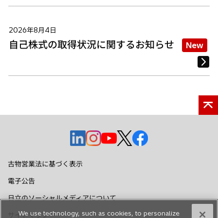
2026年8月4日
自己株式の取得状況に関するお知らせ
New
新
新
新
新
新
し
し
し
し
し
い
い
い
い
い
古物営業法に基づく表示
タ
タ
タ
タ
タ
電子公告
ブ
ブ
ブ
ブ
ブ
で
で
で
で
で
日立のソーシャルメディアについて
開
開
開
開
開
We use technology, such as cookies, to personalize
サイトマップ
く
く
く
く
く