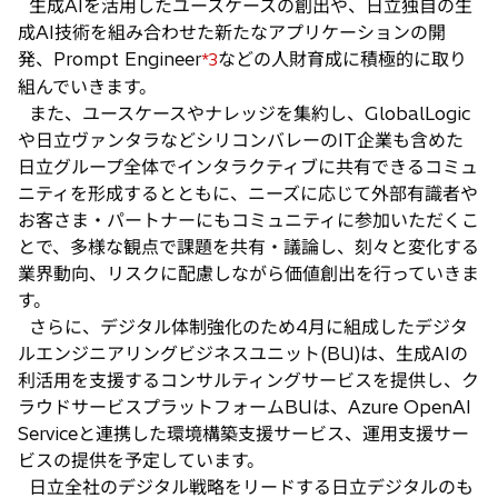
生成AIを活用したユースケースの創出や、日立独自の生
成AI技術を組み合わせた新たなアプリケーションの開
発、Prompt Engineer
などの人財育成に積極的に取り
*3
組んでいきます。
また、ユースケースやナレッジを集約し、GlobalLogic
や日立ヴァンタラなどシリコンバレーのIT企業も含めた
日立グループ全体でインタラクティブに共有できるコミュ
ニティを形成するとともに、ニーズに応じて外部有識者や
お客さま・パートナーにもコミュニティに参加いただくこ
とで、多様な観点で課題を共有・議論し、刻々と変化する
業界動向、リスクに配慮しながら価値創出を行っていきま
す。
さらに、デジタル体制強化のため4月に組成したデジタ
ルエンジニアリングビジネスユニット(BU)は、生成AIの
利活用を支援するコンサルティングサービスを提供し、ク
ラウドサービスプラットフォームBUは、Azure OpenAI
Serviceと連携した環境構築支援サービス、運用支援サー
ビスの提供を予定しています。
日立全社のデジタル戦略をリードする日立デジタルのも