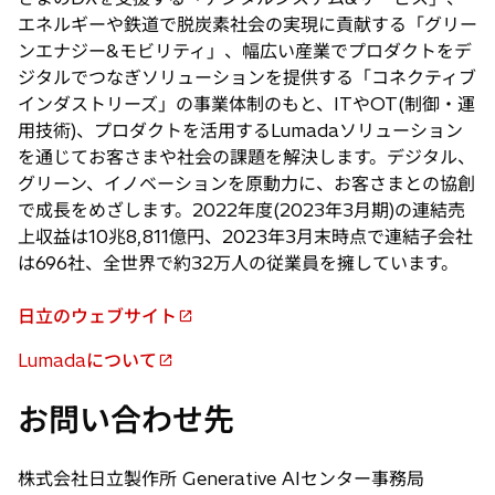
エネルギーや鉄道で脱炭素社会の実現に貢献する「グリー
ンエナジー&モビリティ」、幅広い産業でプロダクトをデ
ジタルでつなぎソリューションを提供する「コネクティブ
インダストリーズ」の事業体制のもと、ITやOT(制御・運
用技術)、プロダクトを活用するLumadaソリューション
を通じてお客さまや社会の課題を解決します。デジタル、
グリーン、イノベーションを原動力に、お客さまとの協創
で成長をめざします。2022年度(2023年3月期)の連結売
上収益は10兆8,811億円、2023年3月末時点で連結子会社
は696社、全世界で約32万人の従業員を擁しています。
日立のウェブサイト
新
し
Lumadaについて
新
い
し
タ
お問い合わせ先
い
ブ
タ
で
ブ
株式会社日立製作所 Generative AIセンター事務局
開