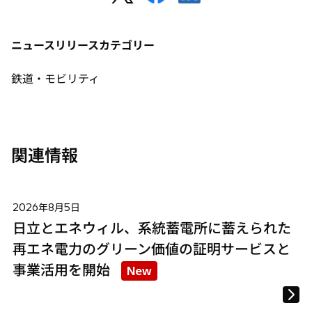
し
し
し
い
い
い
タ
タ
タ
ニュースリリースカテゴリー
ブ
ブ
ブ
で
で
で
鉄道・モビリティ
開
開
開
く
く
く
関連情報
2026年8月5日
日立とエネウィル、系統蓄電所に蓄えられた
再エネ電力のグリーン価値の証明サービスと
事業活用を開始
New