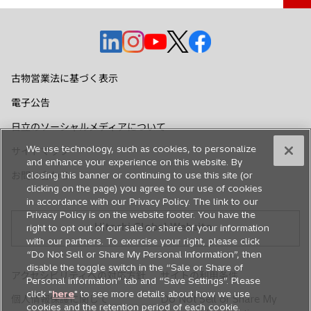
新
新
新
新
新
し
し
し
し
し
い
い
い
い
い
古物営業法に基づく表示
タ
タ
タ
タ
タ
電子公告
ブ
ブ
ブ
ブ
ブ
で
で
で
で
で
日立のソーシャルメディアについて
開
開
開
開
開
We use technology, such as cookies, to personalize
サイトマップ
く
く
く
く
く
and enhance your experience on this website. By
closing this banner or continuing to use this site (or
お問い合わせ
clicking on the page) you agree to our use of cookies
in accordance with our Privacy Policy. The link to our
Privacy Policy is on the website footer. You have the
Hitachi Global Website
right to opt out of our sale or share of your information
with our partners. To exercise your right, please click
“Do Not Sell or Share My Personal Information”, then
disable the toggle switch in the “Sale or Share of
アクセシビリティへの対応方針
サイトの利用条件
Personal information” tab and “Save Settings”. Please
click "
here
" to see more details about how we use
個人情報保護に関して
Do Not Sell or Share My
cookies and the retention period of each cookie.