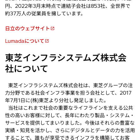
円、2022年3月末時点で連結子会社は853社、全世界で
約37万人の従業員を擁しています。
日立のウェブサイト
新
し
Lumadaについて
新
い
し
タ
東芝インフラシステムズ株式会
い
ブ
社について
タ
で
ブ
開
で
く
東芝インフラシステムズ株式会社は、東芝グループの注
開
力分野である社会インフラ事業を担う会社として、2017
く
年7月1日に(株)東芝より分社し発足しました。
当社はこれまで社会の重要なライフラインを支える公共
性の高いお客様に対して、長年にわたり製品・システム・
サービスを提供してまいりました。今後はそれらの豊富な
実績・知見を活かし、さらにデジタルとデータの力を活用
することで、誰もが享受できるインフラを構築してお客