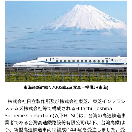
し
い
タ
ブ
で
開
く
東海道新幹線N700S車両(写真＝提供JR東海)
株式会社日立製作所及び株式会社東芝、東芝インフラシ
ステムズ株式会社等で構成されるHitachi Toshiba
Supreme Consortium(以下HTSC)は、台湾の高速鉄道事
業者である台灣高速鐵路股份有限公司(以下、台湾高鐵)よ
り、新型高速鉄道車両12編成(144両)を受注しました。受