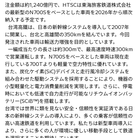
注金額は約1,240億円で、HTSCは東海旅客鉄道株式会社
の最新型のN700Sをベースとした車両を2026年から順次
納入する予定です。
台湾高鐵は、日本の新幹線システムを導入して2007年
に開業し、台北と高雄間の350kmを結んでいます。今回
発注された車両は輸送力増強を目的としています。
一編成当たりの長さは約300mで、最高速度時速300km
で営業運転します。N700Sをベースとした車両は現在走
行している700Tよりも軽量で空力特性に優れています。
また、炭化ケイ素(SiC)デバイスと走行風冷却システムを
組み合わせた駆動システムを採用することにより、機器の
小型軽量化と電力消費量削減を実現します。さらに、停電
時においても低速で自力走行が可能なリチウムイオンバッ
テリー(SCiB™)を搭載します。
台湾では世界に類を見ない安全・信頼性を実証済である日
本の新幹線システムの導入により、多くの乗客が信頼性の
高い高速鉄道を利用しています。私たちは新型車両導入に
より、さらに多くの人が環境に優しい移動手段として鉄道