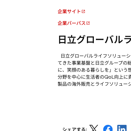
開
で
く
企業サイト
開
新
く
し
企業パーパス
新
い
し
タ
日立グローバル
い
ブ
タ
で
ブ
日立グローバルライフソリューシ
開
で
てきた事業基盤と日立グループの総
く
開
に、笑顔のある暮らしを」という
く
分野を中心に生活者のQoL向上
製品の海外販売とライフソリュー
新
新
新
シェアする: