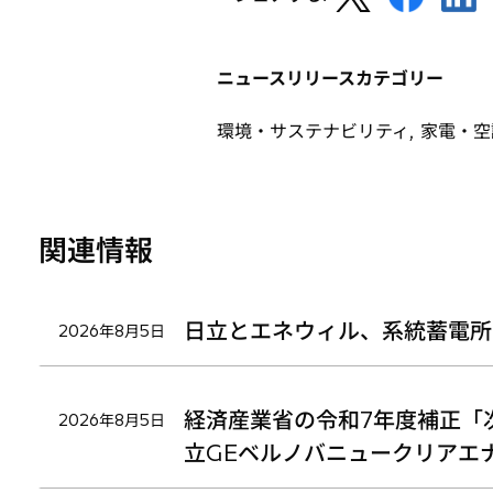
し
し
し
い
い
い
タ
タ
タ
ニュースリリースカテゴリー
ブ
ブ
ブ
で
で
で
環境・サステナビリティ, 家電・
開
開
開
く
く
く
関連情報
日立とエネウィル、系統蓄電所
2026年8月5日
経済産業省の令和7年度補正「
2026年8月5日
立GEベルノバニュークリアエ