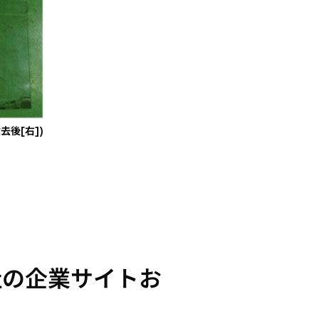
後[右])
社の企業サイトお