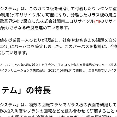
システム」は、このガラス板を研磨して付着したウレタンや塗
利用(水平リサイクル)が可能になり、分離したガラス板の用
家電業界5社で設立した株式会社関東エコリサイクル
のリサイ
(*1)
働後もさらなる改良を進めていきます。
価値を従業員一人ひとりが認識し、社会やお客さまの課題を自分
1年4月にパーパスを策定しました。このパーパスを指針に、今
献していきます。
として、1999年5月に設立した子会社。日立GLSを含む家電業界5社(シャープ
イフソリューションズ株式会社、2023年6月時点)で連携し、全国規模でリサイ
ステム」の特長
システム」は、複数の回転ブラシでガラス板の表面を研磨して
ス板の投入角度やブラシの回転などを組み合わせて研磨すること