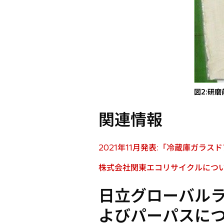
図2:研
関連情報
2021年11月発表:「冷蔵庫ガラ
新
し
株式会社関東エコリサイクルにつ
新
い
し
タ
日立グローバル
い
ブ
タ
よびパーパスに
で
ブ