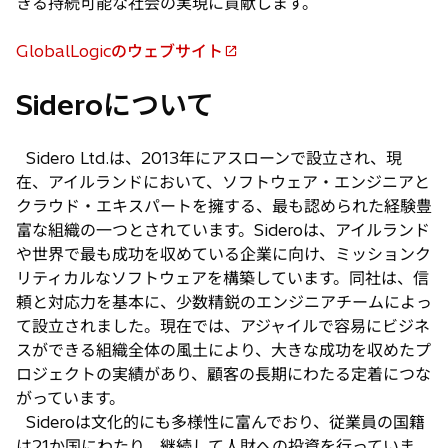
きる持続可能な社会の実現に貢献します。
GlobalLogicのウェブサイト
新
し
Sideroについて
い
タ
ブ
Sidero Ltd.は、2013年にアスローンで設立され、現
で
在、アイルランドにおいて、ソフトウェア・エンジニアと
開
クラウド・エキスパートを擁する、最も認められた経験豊
く
富な組織の一つとされています。Sideroは、アイルランド
や世界で最も成功を収めている企業に向け、ミッションク
リティカルなソフトウェアを構築しています。同社は、信
頼と対応力を基本に、少数精鋭のエンジニアチームによっ
て設立されました。現在では、アジャイルで容易にビジネ
スができる組織全体の風土により、大きな成功を収めたプ
ロジェクトの実績があり、顧客の長期にわたる定着につな
がっています。
Sideroは文化的にも多様性に富んでおり、従業員の国籍
は21か国にわたり、継続して人財への投資を行っていま