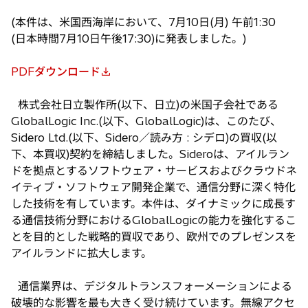
(本件は、米国西海岸において、7月10日(月) 午前1:30
(日本時間7月10日午後17:30)に発表しました。)
PDFダウンロード
新
し
株式会社日立製作所(以下、日立)の米国子会社である
い
GlobalLogic Inc.(以下、GlobalLogic)は、このたび、
タ
Sidero Ltd.(以下、Sidero／読み方 : シデロ)の買収(以
ブ
下、本買収)契約を締結しました。Sideroは、アイルラン
で
ドを拠点とするソフトウェア・サービスおよびクラウドネ
開
イティブ・ソフトウェア開発企業で、通信分野に深く特化
く
した技術を有しています。本件は、ダイナミックに成長す
る通信技術分野におけるGlobalLogicの能力を強化するこ
とを目的とした戦略的買収であり、欧州でのプレゼンスを
アイルランドに拡大します。
通信業界は、デジタルトランスフォーメーションによる
破壊的な影響を最も大きく受け続けています。無線アクセ