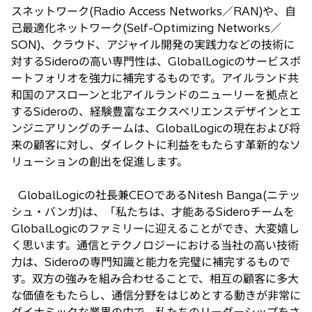
スネットワーク(Radio Access Networks／RAN)や、自
己最適化ネットワーク(Self-Optimizing Networks／
SON)、クラウド、アジャイル開発の実践力などの技術に
対するSideroの高い専門性は、GlobalLogicのサービスポ
ートフォリオを強力に補完するものです。アイルランド共
和国のアスローンと北アイルランドのニューリーを拠点と
するSideroの、経験豊富なエクスペリエンスデザインとエ
ンジニアリングのチームは、GlobalLogicの現在および将
来の顧客に対し、ダイレクトに利益をもたらす革新的なソ
リューションの創出を促進します。
GlobalLogicの社長兼CEOであるNitesh Banga(ニテッ
シュ・バンガ)は、「私たちは、才能あるSideroチームを
GlobalLogicのファミリーに迎えることができ、大変嬉し
く思います。通信とテクノロジーにおける当社の高い技術
力は、Sideroの専門知識と能力を完璧に補完するもので
す。双方の強みを組み合わせることで、相互の顧客に多大
な価値をもたらし、通信分野をはじめとする動きが非常に