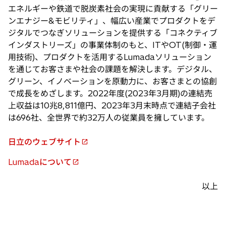
く
エネルギーや鉄道で脱炭素社会の実現に貢献する「グリー
ンエナジー&モビリティ」、幅広い産業でプロダクトをデ
ジタルでつなぎソリューションを提供する「コネクティブ
インダストリーズ」の事業体制のもと、ITやOT(制御・運
用技術)、プロダクトを活用するLumadaソリューション
を通じてお客さまや社会の課題を解決します。デジタル、
グリーン、イノベーションを原動力に、お客さまとの協創
で成長をめざします。2022年度(2023年3月期)の連結売
上収益は10兆8,811億円、2023年3月末時点で連結子会社
は696社、全世界で約32万人の従業員を擁しています。
日立のウェブサイト
新
し
Lumadaについて
新
い
し
タ
以上
い
ブ
タ
で
ブ
開