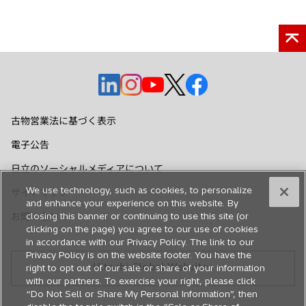
新
新
新
新
新
し
し
し
し
し
い
い
い
い
い
古物営業法に基づく表示
タ
タ
タ
タ
タ
電子公告
ブ
ブ
ブ
ブ
ブ
で
で
で
で
で
日立のソーシャルメディアについて
開
開
開
開
開
We use technology, such as cookies, to personalize
サイトマップ
く
く
く
く
く
and enhance your experience on this website. By
お問い合わせ
closing this banner or continuing to use this site (or
clicking on the page) you agree to our use of cookies
in accordance with our Privacy Policy. The link to our
Privacy Policy is on the website footer. You have the
Hitachi Global Website
right to opt out of our sale or share of your information
with our partners. To exercise your right, please click
“Do Not Sell or Share My Personal Information”, then