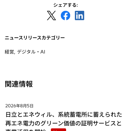
で
く
シェアする:
開
新
新
新
く
し
し
し
い
い
い
タ
タ
タ
ニュースリリースカテゴリー
ブ
ブ
ブ
で
で
で
経営, デジタル・AI
開
開
開
く
く
く
関連情報
2026年8月5日
日立とエネウィル、系統蓄電所に蓄えられた
再エネ電力のグリーン価値の証明サービスと