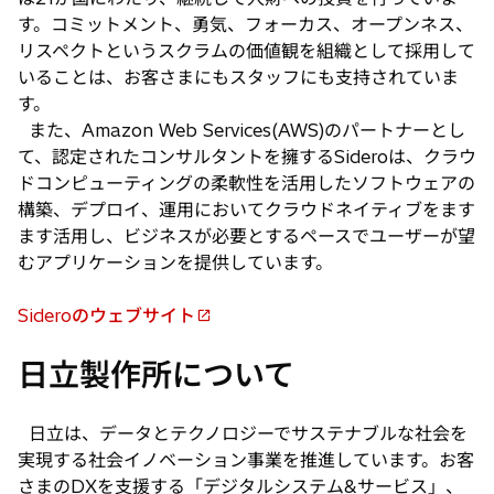
す。コミットメント、勇気、フォーカス、オープンネス、
リスペクトというスクラムの価値観を組織として採用して
いることは、お客さまにもスタッフにも支持されていま
す。
また、Amazon Web Services(AWS)のパートナーとし
て、認定されたコンサルタントを擁するSideroは、クラウ
ドコンピューティングの柔軟性を活用したソフトウェアの
構築、デプロイ、運用においてクラウドネイティブをます
ます活用し、ビジネスが必要とするペースでユーザーが望
むアプリケーションを提供しています。
Sideroのウェブサイト
新
し
日立製作所について
い
タ
ブ
日立は、データとテクノロジーでサステナブルな社会を
で
実現する社会イノベーション事業を推進しています。お客
開
さまのDXを支援する「デジタルシステム&サービス」、