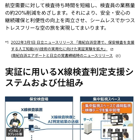
航空需要に対して検査待ち時間を短縮し、検査員の業務量
の約20%削減をめざします。それにより、安全・安心の
継続確保と利便性の向上を両立させ、シームレスでかつス
トレスフリーな空の旅を実現してまいります。
*1
2022年3月1日 日立ニュースリリース 「南紀白浜空港で、保安検査を支援
新
する人工知能(AI)技術の実用化に向けた実証実験を拡大」
し
新
(
南紀白浜エアポートと日立の覚書締結時のニュースリリース
)
い
し
タ
い
実証に用いるX線検査判定支援シ
ブ
タ
ステムおよび仕組み
で
ブ
開
で
く
開
く