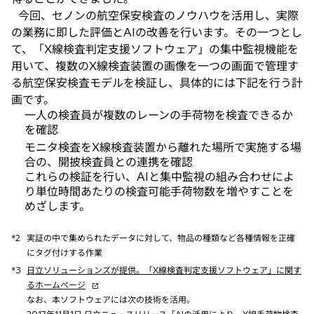
今回、セノンの航空保安検査のノウハウを活用し、実際
の業務に即した評価とAIの改善を行います。その一つとし
て、「X線検査判定支援ソフトウェア」の集中監視機能を
用いて、複数のX線検査装置の画像を一つの画面で管理す
る航空保安検査モデルを検証し、具体的には下記を行う計
画です。
一人の検査員が複数のレーンの手荷物を検査できるか
を確認
モニタ検査をX線検査装置から離れた場所で実施する場
合の、開披検査員との連携を確認
これらの検証を行い、AIと集中監視の組み合わせによ
り単位時間あたりの検査可能手荷物数を増やすことを
めざします。
*2
実証の中で集められたデータに対して、物品の種類など各種情報を正確
にタグ付けする作業
*3
日立ソリューションズが提供。「X線検査判定支援ソフトウェア」に関す
新
るホームページ
し
なお、本ソフトウェアには次の技術を活用。
い