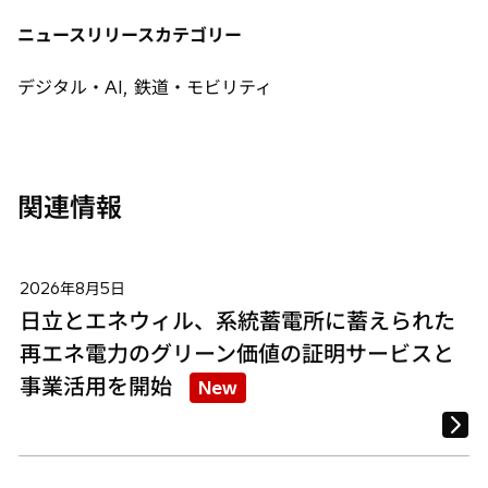
タ
タ
タ
ニュースリリースカテゴリー
ブ
ブ
ブ
で
で
で
デジタル・AI, 鉄道・モビリティ
開
開
開
く
く
く
関連情報
2026年8月5日
日立とエネウィル、系統蓄電所に蓄えられた
再エネ電力のグリーン価値の証明サービスと
事業活用を開始
New