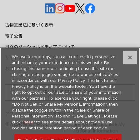
新
新
新
新
新
し
し
し
し
し
い
い
い
い
い
古物営業法に基づく表示
タ
タ
タ
タ
タ
電子公告
ブ
ブ
ブ
ブ
ブ
で
で
で
で
で
日立のソーシャルメディアについて
開
開
開
開
開
We use technology, such as cookies, to personalize
サイトマップ
く
く
く
く
く
and enhance your experience on this website. By
closing this banner or continuing to use this site (or
お問い合わせ
clicking on the page) you agree to our use of cookies
in accordance with our Privacy Policy. The link to our
Privacy Policy is on the website footer. You have the
Hitachi Global Website
right to opt out of our sale or share of your information
with our partners. To exercise your right, please click
“Do Not Sell or Share My Personal Information”, then
disable the toggle switch in the “Sale or Share of
アクセシビリティへの対応方針
サイトの利用条件
Personal information” tab and “Save Settings”. Please
click "
here
" to see more details about how we use
個人情報保護に関して
Do Not Sell or Share My
cookies and the retention period of each cookie.
Personal Information