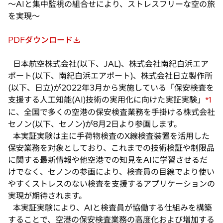
〜AIと集中監視の組合せにより、ストレスフリーな空の旅
を実現〜
PDFダウンロード
新
し
日本航空株式会社(以下、JAL)、株式会社南紀白浜エア
い
ポート(以下、南紀白浜エアポート)、株式会社日立製作所
タ
(以下、日立)が2022年3月から実施している「保安検査を
ブ
支援する人工知能(AI)技術の実用化に向けた実証実験」
*1
で
に、全国で多くの空港の保安検査業務を手掛ける株式会社
開
セノン(以下、セノン)が8月2日より参画します。
く
本実証実験は主に手荷物検査のX線検査装置を活用した
保安業務を対象としており、これまでの技術検証や制限品
に関する最新情報や他空港での知見をAIに学習させるだ
けでなく、セノンの参画により、検査員の目線でより使い
やすくストレスのない検査を支援するアプリケーションの
実現が期待されます。
本実証実験により、AIと検査員が協働する仕組みを構築
することで、空港の保安検査業務の高度化および増加する