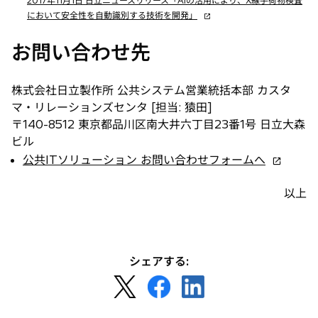
2017年11月1日 日立ニュースリリース「AIの活用により、X線手荷物検査
タ
新
において安全性を自動識別する技術を開発」
ブ
し
で
い
お問い合わせ先
開
タ
く
ブ
株式会社日立製作所 公共システム営業統括本部 カスタ
で
開
マ・リレーションズセンタ [担当: 猿田]
く
〒140-8512 東京都品川区南大井六丁目23番1号 日立大森
ビル
新
公共ITソリューション お問い合わせフォームへ
し
い
以上
タ
ブ
で
開
シェアする:
く
新
新
新
し
し
し
い
い
い