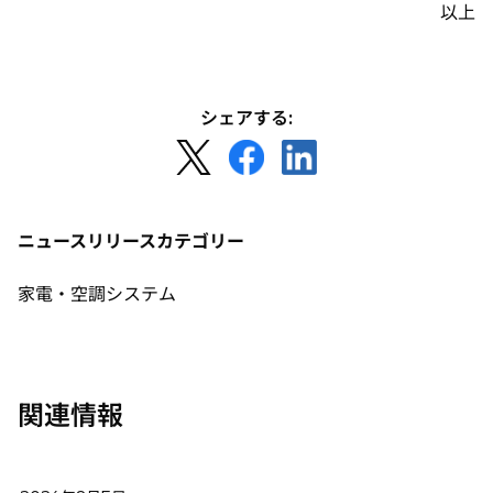
以上
シェアする:
新
新
新
し
し
し
い
い
い
タ
タ
タ
ニュースリリースカテゴリー
ブ
ブ
ブ
で
で
で
家電・空調システム
開
開
開
く
く
く
関連情報