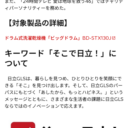
また、「24時間テレビ 愛は地球を救う46」ではチャリテ
ィパーソナリティーを務めた。
【対象製品の詳細】
ドラム式洗濯乾燥機「ビッグドラム」BD-STX130J
新
し
キーワード「そこで日立！」に
い
ついて
タ
ブ
で
日立GLSは、暮らしを見つめ、ひとりひとりを笑顔にで
開
きる「そこ」を見つけ出します。そして、日立GLSのパー
く
パスにもとづく「あしたから、もっとハピネス。」という
メッセージとともに、さまざまな生活者の課題に日立GLS
ならではのイノベーションで応えます。