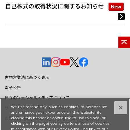
自己株式の取得状況に関するお知らせ
New
新
新
新
新
新
し
し
し
し
し
い
い
い
い
い
古物営業法に基づく表示
タ
タ
タ
タ
タ
電子公告
ブ
ブ
ブ
ブ
ブ
で
で
で
で
で
日立のソーシャルメディアについて
開
開
開
開
開
We use technology, such as cookies, to personalize
サイトマップ
く
く
く
く
く
and enhance your experience on this website. By
closing this banner or continuing to use this site (or
お問い合わせ
clicking on the page) you agree to our use of cookies
in accordance with our Privacy Policy. The link to our