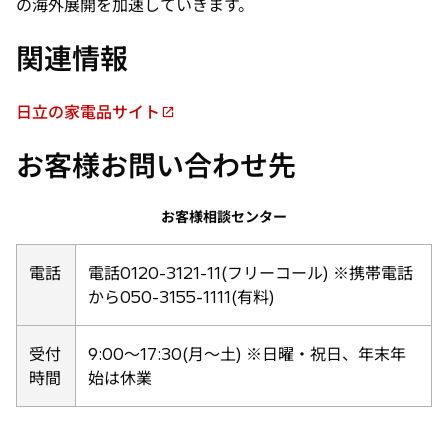
の海外展開を加速していきます。
関連情報
日立の家電品サイト
新
し
お客様お問い合わせ先
い
タ
お客様相談センター
ブ
で
開
電話
電話0120-3121-11(フリーコール) ※携帯電話
く
から050-3155-1111(有料)
受付
9:00〜17:30(月〜土) ※日曜・祝日、年末年
時間
始は休業