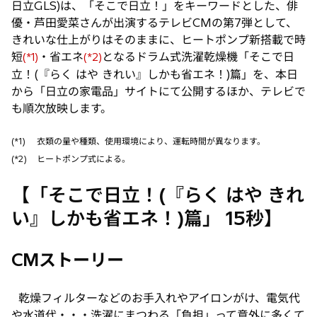
日立GLS)は、「そこで日立！」をキーワードとした、俳
タ
優・芦田愛菜さんが出演するテレビCMの第7弾として、
ブ
きれいな仕上がりはそのままに、ヒートポンプ新搭載で時
で
短
・省エネ
となるドラム式洗濯乾燥機「そこで日
(*1)
(*2)
開
立！(『らく はや きれい』しかも省エネ！)篇」を、本日
く
から「日立の家電品」サイトにて公開するほか、テレビで
も順次放映します。
(*1)
衣類の量や種類、使用環境により、運転時間が異なります。
(*2)
ヒートポンプ式による。
【「そこで日立！(『らく はや きれ
い』しかも省エネ！)篇」 15秒】
CMストーリー
乾燥フィルターなどのお手入れやアイロンがけ、電気代
や水道代・・・洗濯にまつわる「負担」って意外に多くて