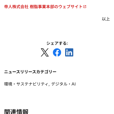
タ
帝人株式会社 樹脂事業本部のウェブサイト
ブ
新
で
し
以上
開
い
く
タ
ブ
で
シェアする:
開
新
新
新
く
し
し
し
い
い
い
タ
タ
タ
ニュースリリースカテゴリー
ブ
ブ
ブ
で
で
で
環境・サステナビリティ, デジタル・AI
開
開
開
く
く
く
関連情報