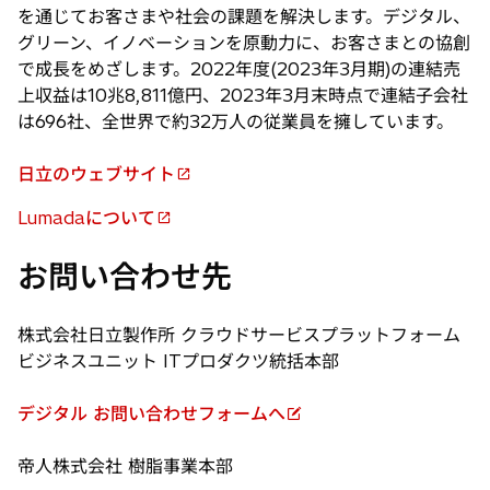
を通じてお客さまや社会の課題を解決します。デジタル、
グリーン、イノベーションを原動力に、お客さまとの協創
で成長をめざします。2022年度(2023年3月期)の連結売
上収益は10兆8,811億円、2023年3月末時点で連結子会社
は696社、全世界で約32万人の従業員を擁しています。
日立のウェブサイト
新
し
Lumadaについて
新
い
し
タ
お問い合わせ先
い
ブ
タ
で
ブ
株式会社日立製作所 クラウドサービスプラットフォーム
開
で
ビジネスユニット ITプロダクツ統括本部
く
開
く
デジタル お問い合わせフォームへ
新
し
帝人株式会社 樹脂事業本部
い