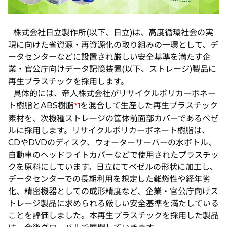
で
開
株式会社日立製作所(以下、日立)は、高度循環社会の実
く
現に向けた省資源・再資源化の取り組みの一環として、デ
ータセンターなどに設置され厳しい安全基準を満たす企
業・官公庁向けデータ記憶装置(以下、ストレージ)製品に
再生プラスチックを採用します。
具体的には、帝人株式会社がリサイクルポリカーボネー
ト樹脂とABS樹脂
を混合して生産した再生プラスチック
*1
素材を、次機種ストレージの筐体前面部カバーであるベゼ
ルに採用します。リサイクルポリカーボネート樹脂は、
CDやDVDのディスク、ウォーターサーバーの水ボトル、
自動車のヘッドライトカバーなどで使用されたプラスチッ
クを原料にしています。日立にてベゼルの形状に加工し、
データセンターでの長期利用を想定した難燃性や経年劣
化、精密機器としての成形精度など、企業・官公庁向けス
トレージ製品に求められる厳しい安全基準を満たしている
ことを評価しました。本再生プラスチックを採用した製品