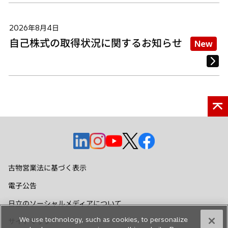
2026年8月4日
自己株式の取得状況に関するお知らせ
New
新
新
新
新
新
し
し
し
し
し
い
い
い
い
い
古物営業法に基づく表示
タ
タ
タ
タ
タ
電子公告
ブ
ブ
ブ
ブ
ブ
で
で
で
で
で
日立のソーシャルメディアについて
開
開
開
開
開
We use technology, such as cookies, to personalize
サイトマップ
く
く
く
く
く