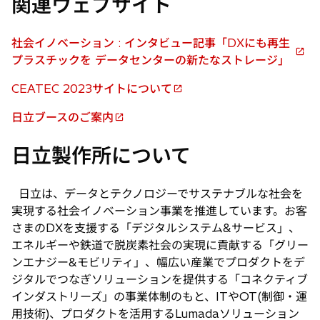
関連ウェブサイト
社会イノベーション : インタビュー記事「DXにも再生
新
プラスチックを データセンターの新たなストレージ」
し
CEATEC 2023サイトについて
い
新
タ
し
日立ブースのご案内
新
ブ
い
し
で
タ
日立製作所について
い
開
ブ
タ
く
で
ブ
日立は、データとテクノロジーでサステナブルな社会を
開
で
実現する社会イノベーション事業を推進しています。お客
く
開
さまのDXを支援する「デジタルシステム&サービス」、
く
エネルギーや鉄道で脱炭素社会の実現に貢献する「グリー
ンエナジー&モビリティ」、幅広い産業でプロダクトをデ
ジタルでつなぎソリューションを提供する「コネクティブ
インダストリーズ」の事業体制のもと、ITやOT(制御・運
用技術)、プロダクトを活用するLumadaソリューション