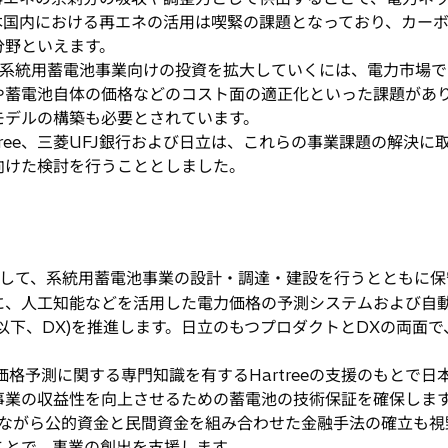
本国内における再エネの活用は喫緊の課題となっており、カー
分野といえます。
系統用蓄電池事業向けの投資を拡大していくには、電力市場で
や蓄電池自体の価格などのコスト面の適正化といった課題があ
モデルの構築も必要とされています。
artree、三菱UFJ銀行および日立は、これらの事業課題の解
向けた検討を行うこととしました。
して、系統用蓄電池事業の設計・調達・建設を行うとともに保
に、人工知能などを活用した電力価格の予測システムおよび自
下、DX)を推進します。日立のもつプロダクトとDXの両面で、C
力価格予測に関する専門知識を有するHartreeの支援のもとで
事業の収益性を向上させるための蓄電池の技術保証を確保しま
ながら公的資金と民間資金を組み合わせた金融手法の確立も視野に
ことで、事業の創出を支援します。