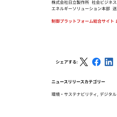
ブ
株式会社日立製作所 社会ビジネス
開
で
エネルギーソリューション本部 送
く
開
く
制御プラットフォーム総合サイト 
新
し
い
タ
ブ
で
新
新
新
開
シェアする:
し
し
し
く
い
い
い
タ
タ
タ
ニュースリリースカテゴリー
ブ
ブ
ブ
で
で
で
環境・サステナビリティ, デジタル・
開
開
開
く
く
く