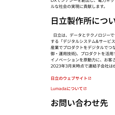
DXでシナジーを創出し、電力ネ
ルな社会の実現に貢献します。
日立製作所につ
日立は、データとテクノロジーで
する「デジタルシステム&サービ
産業でプロダクトをデジタルでつな
御・運用技術)、プロダクトを活用
イノベーションを原動力に、お客さま
2023年3月末時点で連結子会社は
日立のウェブサイト
新
し
Lumadaについて
新
い
し
タ
お問い合わせ先
い
ブ
タ
で