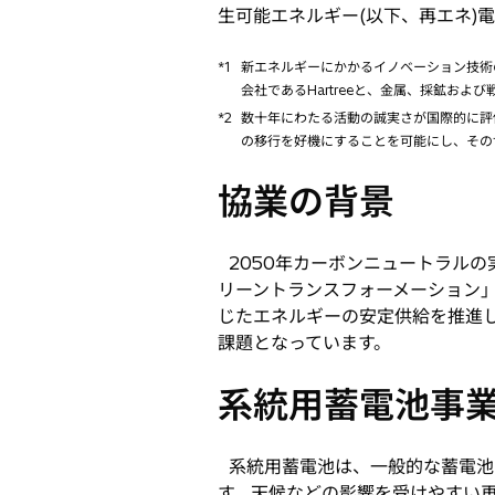
生可能エネルギー(以下、再エネ)
開
く
*1
新エネルギーにかかるイノベーション技術のグローバ
会社であるHartreeと、金属、採鉱および戦略的新
*2
数十年にわたる活動の誠実さが国際的に評価
の移行を好機にすることを可能にし、その
協業の背景
2050年カーボンニュートラル
リーントランスフォーメーション」
じたエネルギーの安定供給を推進
課題となっています。
系統用蓄電池事
系統用蓄電池は、一般的な蓄電池
す。天候などの影響を受けやすい