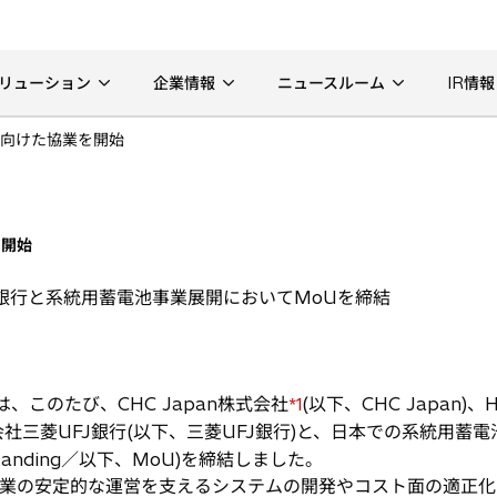
リューション
企業情報
ニュースルーム
IR情報
向けた協業を開始
を開始
菱UFJ銀行と系統用蓄電池事業展開においてMoUを締結
、このたび、CHC Japan株式会社
(以下、CHC Japan)、Hart
*1
、株式会社三菱UFJ銀行(以下、三菱UFJ銀行)と、日本での系統用
erstanding／以下、MoU)を締結しました。
業の安定的な運営を支えるシステムの開発やコスト面の適正化