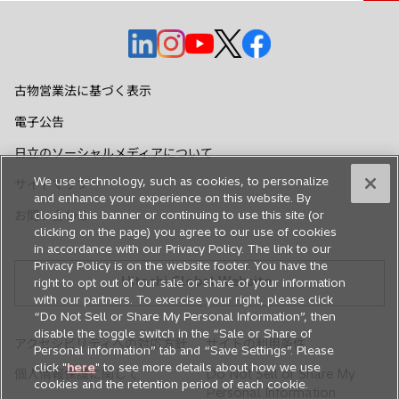
新
新
新
新
新
し
し
し
し
し
い
い
い
い
い
古物営業法に基づく表示
タ
タ
タ
タ
タ
電子公告
ブ
ブ
ブ
ブ
ブ
で
で
で
で
で
日立のソーシャルメディアについて
開
開
開
開
開
We use technology, such as cookies, to personalize
サイトマップ
く
く
く
く
く
and enhance your experience on this website. By
お問い合わせ
closing this banner or continuing to use this site (or
clicking on the page) you agree to our use of cookies
in accordance with our Privacy Policy. The link to our
Privacy Policy is on the website footer. You have the
Hitachi Global Website
right to opt out of our sale or share of your information
with our partners. To exercise your right, please click
“Do Not Sell or Share My Personal Information”, then
disable the toggle switch in the “Sale or Share of
アクセシビリティへの対応方針
サイトの利用条件
Personal information” tab and “Save Settings”. Please
click "
here
" to see more details about how we use
個人情報保護に関して
Do Not Sell or Share My
cookies and the retention period of each cookie.
Personal Information