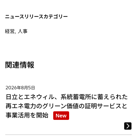
開
い
い
い
く
タ
タ
タ
ニュースリリースカテゴリー
ブ
ブ
ブ
で
で
で
経営, 人事
開
開
開
く
く
く
関連情報
2026年8月5日
日立とエネウィル、系統蓄電所に蓄えられた
再エネ電力のグリーン価値の証明サービスと
事業活用を開始
New