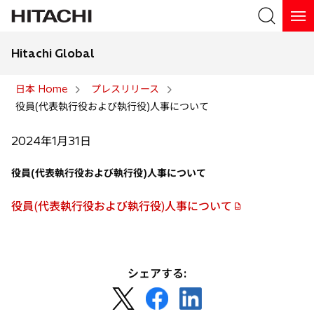
Hitachi Global
検索
日本 Home
プレスリリース
役員(代表執行役および執行役)人事について
検索
2024年1月31日
役員(代表執行役および執行役)人事について
役員(代表執行役および執行役)人事について
新
し
い
タ
シェアする:
ブ
新
新
新
で
し
し
し