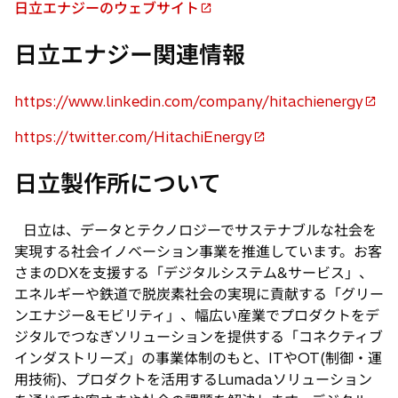
日立エナジーのウェブサイト
新
し
日立エナジー関連情報
い
タ
https://www.linkedin.com/company/hitachienergy
ブ
新
で
し
https://twitter.com/HitachiEnergy
開
新
い
く
し
タ
日立製作所について
い
ブ
タ
で
日立は、データとテクノロジーでサステナブルな社会を
ブ
開
実現する社会イノベーション事業を推進しています。お客
で
く
さまのDXを支援する「デジタルシステム&サービス」、
開
エネルギーや鉄道で脱炭素社会の実現に貢献する「グリー
く
ンエナジー&モビリティ」、幅広い産業でプロダクトをデ
ジタルでつなぎソリューションを提供する「コネクティブ
インダストリーズ」の事業体制のもと、ITやOT(制御・運
用技術)、プロダクトを活用するLumadaソリューション