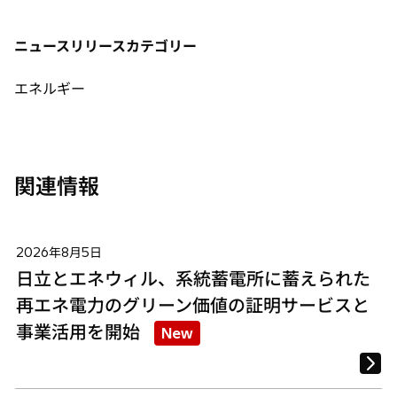
い
い
い
く
タ
タ
タ
ニュースリリースカテゴリー
ブ
ブ
ブ
で
で
で
エネルギー
開
開
開
く
く
く
関連情報
2026年8月5日
日立とエネウィル、系統蓄電所に蓄えられた
再エネ電力のグリーン価値の証明サービスと
事業活用を開始
New