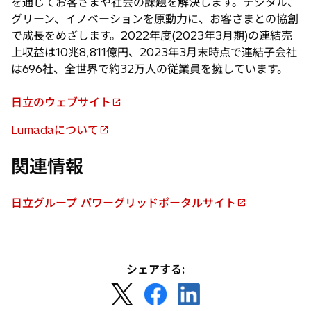
を通じてお客さまや社会の課題を解決します。デジタル、
グリーン、イノベーションを原動力に、お客さまとの協創
で成長をめざします。2022年度(2023年3月期)の連結売
上収益は10兆8,811億円、2023年3月末時点で連結子会社
は696社、全世界で約32万人の従業員を擁しています。
日立のウェブサイト
新
し
Lumadaについて
新
い
し
タ
関連情報
い
ブ
タ
で
日立グループ パワーグリッドポータルサイト
ブ
開
新
で
く
し
開
い
く
タ
シェアする:
ブ
新
新
新
で
し
し
し
開