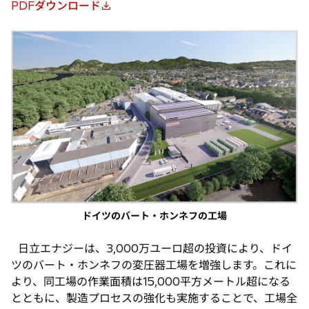
PDFダウンロード
新
し
い
タ
ブ
で
開
く
ドイツのバート・ホンネフの工場
日立エナジーは、3,000万ユーロ超の投資により、ドイ
ツのバート・ホンネフの変圧器工場を増強します。これに
より、同工場の作業面積は15,000平方メートル超になる
とともに、製造プロセスの強化も実施することで、工場全