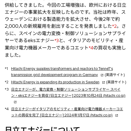
供給してきました。今回の工場増強は、欧州における日立
エナジーの事業拡大を反映したものです。当社は昨年、ス
ウェーデンにおける製造能力を拡大させ、今後2年で約
2,000人の新規雇用を創出することを発表しました
。さ
*2
らに、スペインの電力変換・制御ソリューションサプライ
ヤーであるeksエナジー
と、イタリアのモビリティ・産
*3
業向け電力機器メーカーであるコエット
の買収も実施し
*4
ました。
*1
Hitachi Energy supplies transformers and reactors to TenneT's
新
transmission grid development program in Germany
(英語サイト)
し
新
*2
Hitachi Energy is expanding its production in Sweden
(英語サイト)
い
し
*3
日立エナジーが、電力変換・制御ソリューションサプライヤー スペイ
タ
い
新
ン・eksエナジーを買収 [日立エナジー]:2023年10月24日 (hitachi.co.jp)
ブ
タ
し
で
ブ
い
*4
日立エナジーがイタリアのモビリティ・産業向け電力機器メーカーコエ
開
で
タ
新
ットの買収を完了 [日立エナジー]:2024年1月17日 (hitachi.co.jp)
く
開
ブ
し
く
で
い
日立エナジーについて