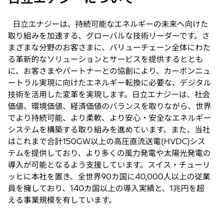
開
タ
く
ブ
日立エナジーは、持続可能なエネルギーの未来へ向けた
で
取り組みを加速する、グローバルな技術リーダーです。さ
開
く
まざまな分野のお客さまに、バリューチェーン全体にわた
る革新的なソリューションとサービスを提供するととも
に、お客さまやパートナーとの協創により、カーボンニュ
ートラル実現に向けたエネルギー転換に必要な、デジタル
技術を活用した変革を実現します。日立エナジーは、社会
価値、環境価値、経済価値のバランスを取りながら、世界
でより持続可能、より柔軟、より安心・安全なエネルギー
システムを構築する取り組みを進めています。また、当社
はこれまで合計150GW以上の高圧直流送電(HVDC)シス
テムを提供しており、より多くの風力発電や太陽光発電の
導入が可能となるよう支援しています。スイス・チューリ
ッヒに本社を置き、全世界90カ国に40,000人以上の従業
員を擁しており、140カ国以上の導入実績と、1兆円を超
える事業規模を有しています。