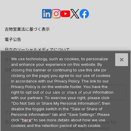
新
新
新
新
新
し
し
し
し
し
い
い
い
い
い
古物営業法に基づく表示
タ
タ
タ
タ
タ
電子公告
ブ
ブ
ブ
ブ
ブ
で
で
で
で
で
日立のソーシャルメディアについて
開
開
開
開
開
We use technology, such as cookies, to personalize
サイトマップ
く
く
く
く
く
and enhance your experience on this website. By
お問い合わせ
closing this banner or continuing to use this site (or
clicking on the page) you agree to our use of cookies
in accordance with our Privacy Policy. The link to our
Privacy Policy is on the website footer. You have the
Hitachi Global Website
right to opt out of our sale or share of your information
with our partners. To exercise your right, please click
“Do Not Sell or Share My Personal Information”, then
disable the toggle switch in the “Sale or Share of
アクセシビリティへの対応方針
サイトの利用条件
Personal information” tab and “Save Settings”. Please
click "
here
" to see more details about how we use
個人情報保護に関して
Do Not Sell or Share My
cookies and the retention period of each cookie.
Personal Information