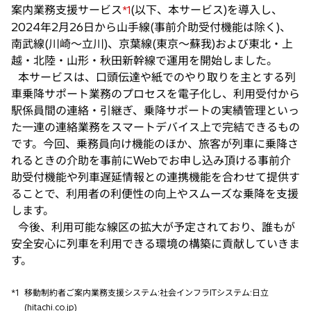
タ
案内業務支援サービス
(以下、本サービス)を導入し、
*1
ブ
2024年2月26日から山手線(事前介助受付機能は除く)、
で
南武線(川崎〜立川)、京葉線(東京〜蘇我)および東北・上
開
越・北陸・山形・秋田新幹線で運用を開始しました。
く
本サービスは、口頭伝達や紙でのやり取りを主とする列
車乗降サポート業務のプロセスを電子化し、利用受付から
駅係員間の連絡・引継ぎ、乗降サポートの実績管理といっ
た一連の連絡業務をスマートデバイス上で完結できるもの
です。今回、乗務員向け機能のほか、旅客が列車に乗降さ
れるときの介助を事前にWebでお申し込み頂ける事前介
助受付機能や列車遅延情報との連携機能を合わせて提供す
ることで、利用者の利便性の向上やスムーズな乗降を支援
します。
今後、利用可能な線区の拡大が予定されており、誰もが
安全安心に列車を利用できる環境の構築に貢献していきま
す。
*1
移動制約者ご案内業務支援システム:社会インフラITシステム:日立
(hitachi.co.jp)