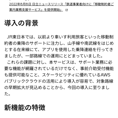
2022年8月8日 日立ニュースリリース「鉄道事業者向けに「移動制約者ご
新
案内業務支援サービス」を提供開始」
し
い
導入の背景
タ
ブ
JR東日本では、以前より車いす利用旅客といった移動制
で
約者の乗降のサポートに注力し、山手線や南武線をはじめ
開
く
とする在来線にて、アプリを使用した乗降連絡を行ってき
ましたが、一部路線での運用にとどまっていました。
これらの課題に対し、本サービスは、サポート業務に必
要な機能が網羅されているだけでなく、事前介助受付機能
も提供可能なこと、スケーラビリティに優れているAWS
パブリッククラウドの活用により導入が容易で、対象路線
の早期拡大が見込めることから、今回の導入に至りまし
た。
新機能の特徴