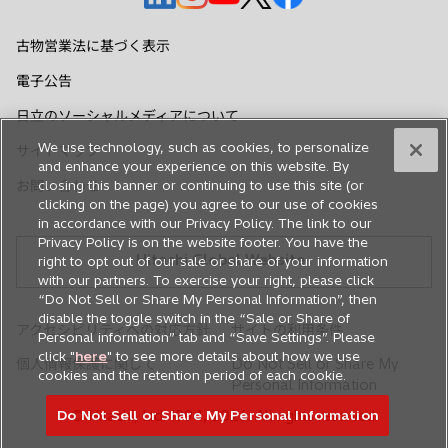
し
し
し
し
し
い
い
い
い
い
古物営業法に基づく表示
タ
タ
タ
タ
タ
電子公告
ブ
ブ
ブ
ブ
ブ
で
で
で
で
で
日立のソーシャルメディアについて
開
開
開
開
開
We use technology, such as cookies, to personalize
サイトマップ
く
く
く
く
く
and enhance your experience on this website. By
お問い合わせ
closing this banner or continuing to use this site (or
clicking on the page) you agree to our use of cookies
in accordance with our Privacy Policy. The link to our
Privacy Policy is on the website footer. You have the
Hitachi Global Website
right to opt out of our sale or share of your information
with our partners. To exercise your right, please click
“Do Not Sell or Share My Personal Information”, then
disable the toggle switch in the “Sale or Share of
アクセシビリティへの対応方針
サイトの利用条件
Personal information” tab and “Save Settings”. Please
click "
here
" to see more details about how we use
個人情報保護に関して
Do Not Sell or Share My
cookies and the retention period of each cookie.
Personal Information
© Hitachi, Ltd. 1994,
2026
. All rights reserved.
Do Not Sell or Share My Personal Information