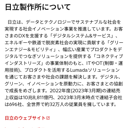
日立製作所について
日立は、データとテクノロジーでサステナブルな社会を
実現する社会イノベーション事業を推進しています。お客
さまのDXを支援する「デジタルシステム&サービス」、
エネルギーや鉄道で脱炭素社会の実現に貢献する「グリー
ンエナジー&モビリティ」、幅広い産業でプロダクトをデ
ジタルでつなぎソリューションを提供する「コネクティブ
インダストリーズ」の事業体制のもと、ITやOT(制御・運
用技術)、プロダクトを活用するLumadaソリューション
を通じてお客さまや社会の課題を解決します。デジタル、
グリーン、イノベーションを原動力に、お客さまとの協創
で成長をめざします。2022年度(2023年3月期)の連結売
上収益は10兆8,811億円、2023年3月末時点で連結子会社
は696社、全世界で約32万人の従業員を擁しています。
日立のウェブサイト
新
し