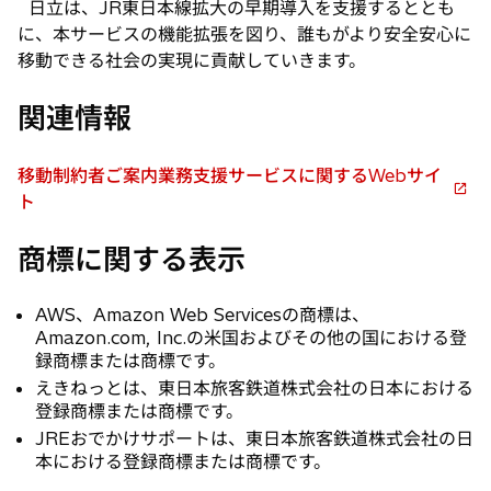
日立は、JR東日本線拡大の早期導入を支援するととも
に、本サービスの機能拡張を図り、誰もがより安全安心に
移動できる社会の実現に貢献していきます。
関連情報
移動制約者ご案内業務支援サービスに関するWebサイ
新
ト
し
商標に関する表示
い
タ
ブ
AWS、Amazon Web Servicesの商標は、
で
Amazon.com, Inc.の米国およびその他の国における登
開
録商標または商標です。
く
えきねっとは、東日本旅客鉄道株式会社の日本における
登録商標または商標です。
JREおでかけサポートは、東日本旅客鉄道株式会社の日
本における登録商標または商標です。