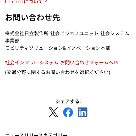
Lumadaについて
新
い
し
タ
お問い合わせ先
い
ブ
タ
で
株式会社日立製作所 社会ビジネスユニット 社会システム
ブ
開
事業部
で
く
モビリティソリューション&イノベーション本部
開
く
社会インフラITシステム お問い合わせフォームへ
新
(交通分野に関するお問い合わせを選択ください)
し
い
タ
ブ
シェアする:
で
開
新
新
新
く
し
し
し
い
い
い
タ
タ
タ
ニュースリリースカテゴリー