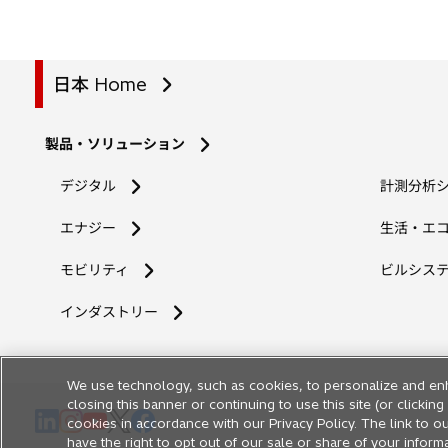
日本 Home
製品・ソリューション
デジタル
計測分析
エナジー
生活・エ
モビリティ
ビルシス
インダストリー
We use technology, such as cookies, to personalize and en
closing this banner or continuing to use this site (or clicki
新
新
新
新
新
cookies in accordance with our Privacy Policy. The link to ou
し
し
し
し
し
have the right to opt out of our sale or share of your inform