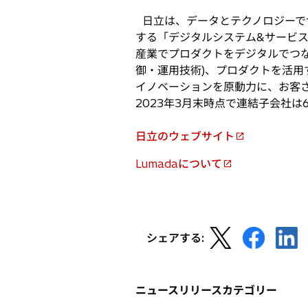
タ
で
ブ
日立は、データとテクノロジーで
開
で
する「デジタルシステム&サービ
く
開
産業でプロダクトをデジタルでつな
く
御・運用技術)、プロダクトを活用
イノベーションを原動力に、お客さま
2023年3月末時点で連結子会社は
日立のウェブサイト
新
し
Lumadaについて
新
い
し
タ
い
ブ
タ
で
新
新
新
ブ
シェアする:
開
し
し
し
で
く
い
い
い
開
タ
タ
タ
く
ニュースリリースカテゴリー
ブ
ブ
ブ