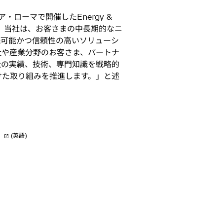
ローマで開催したEnergy &
ます。当社は、お客さまの中長期的なニ
続可能かつ信頼性の高いソリューシ
社や産業分野のお客さま、パートナ
社の実績、技術、専門知識を戦略的
けた取り組みを推進します。」と述
新
(英語)
し
い
タ
ブ
で
開
く