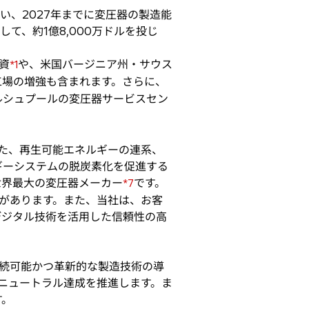
い、2027年までに変圧器の製造能
て、約1億8,000万ドルを投じ
資
や、米国バージニア州・サウス
*1
工場の増強も含まれます。さらに、
ルシュプールの変圧器サービスセン
た、再生可能エネルギーの連系、
ギーシステムの脱炭素化を促進する
世界最大の変圧器メーカー
です。
*7
ーがあります。また、当社は、お客
デジタル技術を活用した信頼性の高
続可能かつ革新的な製造技術の導
ンニュートラル達成を推進します。ま
す。