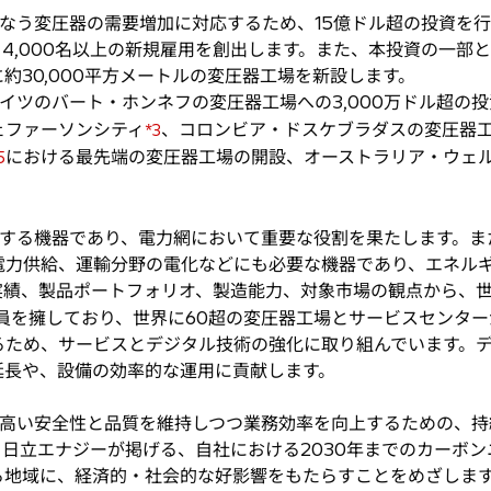
う変圧器の需要増加に対応するため、15億ドル超の投資を行
,000名以上の新規雇用を創出します。また、本投資の一部とし
約30,000平方メートルの変圧器工場を新設します。
ツのバート・ホンネフの変圧器工場への3,000万ドル超の投
ェファーソンシティ
、コロンビア・ドスケブラダスの変圧器
*3
における最先端の変圧器工場の開設、オーストラリア・ウェ
5
。
する機器であり、電力網において重要な役割を果たします。ま
電力供給、運輸分野の電化などにも必要な機器であり、エネル
実績、製品ポートフォリオ、製造能力、対象市場の観点から、
従業員を擁しており、世界に60超の変圧器工場とサービスセンタ
るため、サービスとデジタル技術の強化に取り組んでいます。
延長や、設備の効率的な運用に貢献します。
高い安全性と品質を維持しつつ業務効率を向上するための、持
日立エナジーが掲げる、自社における2030年までのカーボ
る地域に、経済的・社会的な好影響をもたらすことをめざしま