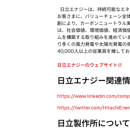
日立エナジーは、持続可能なエネ
お客さまに、バリューチェーン全
創により、カーボンニュートラル
は、社会価値、環境価値、経済価
ムを構築する取り組みを進めていま
り多くの風力発電や太陽光発電の
40,000人以上の従業員を擁して
日立エナジーのウェブサイト
新
し
日立エナジー関連
い
タ
ブ
https://www.linkedin.com/comp
新
で
し
https://twitter.com/HitachiEne
開
新
い
く
し
タ
日立製作所について
い
ブ