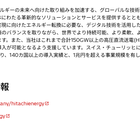
開
で
く
開
ルギーの未来へ向けた取り組みを加速する、グローバルな技術
く
体にわたる革新的なソリューションとサービスを提供するとと
実現に向けたエネルギー転換に必要な、デジタル技術を活用し
値のバランスを取りながら、世界でより持続可能、より柔軟、
す。また、当社はこれまで合計150GW以上の高圧直流送電(H
導入が可能となるよう支援しています。スイス・チューリッヒに
おり、140カ国以上の導入実績と、1兆円を超える事業規模を有
情報
any/hitachienergy
rgy