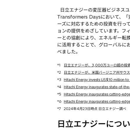
日立エナジーの変圧器ビジネスユニ
Transformers Days
ーズに対応するための投資を行っ
ョンの提供をめざしています。フ
ーとの協創により、エネルギー転
に活用することで、グローバルに
べました。
*1
日立エナジーが、3,000万ユーロ超の投資により
*2
日立エナジーが、米国バージニア州サウスボストン
*3
Hitachi Energy invests US$10 million to e
*4
Hitachi Energy inaugurates state-of-the-
*5
Hitachi Energy inaugurates cutting-edge
*6
Hitachi Energy inaugurates cutting-edg
*7
2024年4月23日時点 日立エナジー調べ
日立エナジーにつ