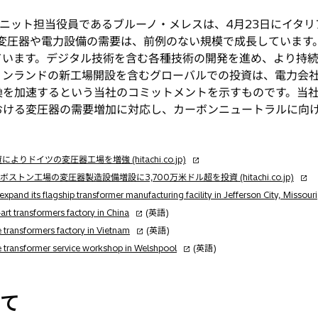
ット担当役員であるブルーノ・メレスは、4月23日にイタリア・
において、「変圧器や電力設備の需要は、前例のない規模で成長してい
ています。デジタル技術を含む各種技術の開発を進め、より持
ィンランドの新工場開設を含むグローバルでの投資は、電力会
換を加速するという当社のコミットメントを示すものです。当
おける変圧器の需要増加に対応し、カーボンニュートラルに向
新
ドイツの変圧器工場を増強 (hitachi.co.jp)
し
新
工場の変圧器製造設備増設に3,700万米ドル超を投資 (hitachi.co.jp)
い
し
xpand its flagship transformer manufacturing facility in Jefferson City, Missouri
タ
い
新
art transformers factory in China
(英語)
ブ
タ
し
新
 transformers factory in Vietnam
(英語)
で
ブ
い
し
新
e transformer service workshop in Welshpool
開
(英語)
で
タ
い
し
く
開
ブ
タ
い
く
で
ブ
タ
いて
開
で
ブ
く