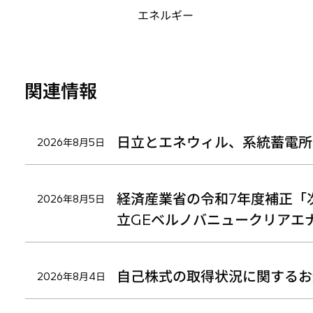
で
で
で
エネルギー
開
開
開
く
く
く
関連情報
日立とエネウィル、系統蓄電所
2026年8月5日
経済産業省の令和7年度補正「
2026年8月5日
立GEベルノバニュークリアエ
自己株式の取得状況に関するお
2026年8月4日