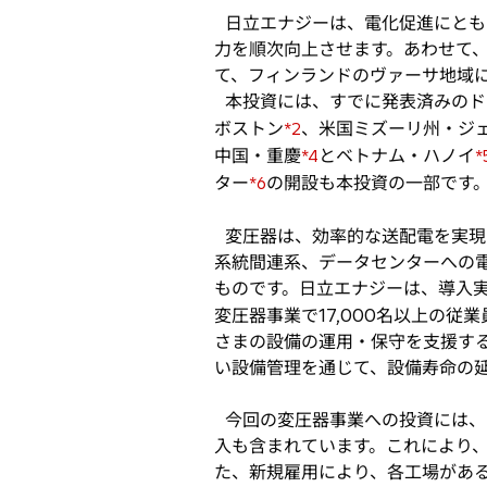
日立エナジーは、電化促進にともな
力を順次向上させます。あわせて、4
て、フィンランドのヴァーサ地域に
本投資には、すでに発表済みのドイ
ボストン
、米国ミズーリ州・ジ
*2
中国・重慶
とベトナム・ハノイ
*4
*
ター
の開設も本投資の一部です
*6
変圧器は、効率的な送配電を実現
系統間連系、データセンターへの
ものです。日立エナジーは、導入
変圧器事業で17,000名以上の
さまの設備の運用・保守を支援す
い設備管理を通じて、設備寿命の
今回の変圧器事業への投資には、
入も含まれています。これにより、
た、新規雇用により、各工場があ