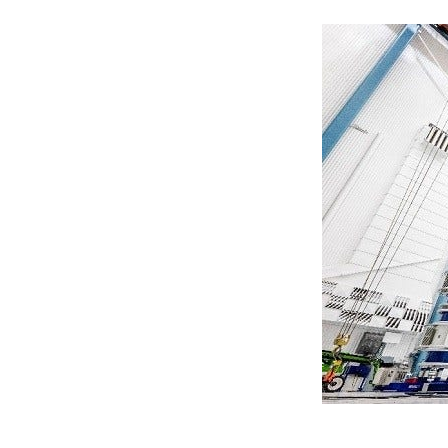
し
い
タ
ブ
で
開
く