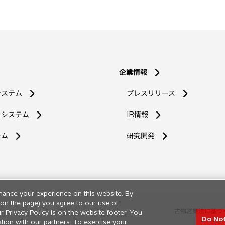
企業情報
システム
プレスリリース
コシステム
IR情報
新
テム
研究開発
し
い
タ
ブ
で
hance your experience on this website. By
開
ng on the page) you agree to our use of
く
古物営業法に基づ
r Privacy Policy is on the website footer. You
Do Not
ation with our partners. To exercise your