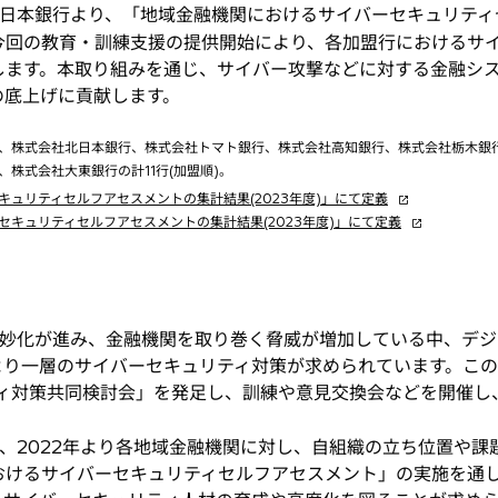
日本銀行より、「地域金融機関におけるサイバーセキュリティ
今回の教育・訓練支援の提供開始により、各加盟行におけるサ
します。本取り組みを通じ、サイバー攻撃などに対する金融シ
の底上げに貢献します。
、株式会社北日本銀行、株式会社トマト銀行、株式会社高知銀行、株式会社栃木銀
株式会社大東銀行の計11行(加盟順)。
新
ュリティセルフアセスメントの集計結果(2023年度)」にて定義
し
新
キュリティセルフアセスメントの集計結果(2023年度)」にて定義
い
し
タ
い
ブ
タ
で
ブ
妙化が進み、金融機関を取り巻く脅威が増加している中、デジ
開
で
く
開
より一層のサイバーセキュリティ対策が求められています。こ
く
ティ対策共同検討会」を発足し、訓練や意見交換会などを開催
、2022年より各地域金融機関に対し、自組織の立ち位置や課
おけるサイバーセキュリティセルフアセスメント」の実施を通