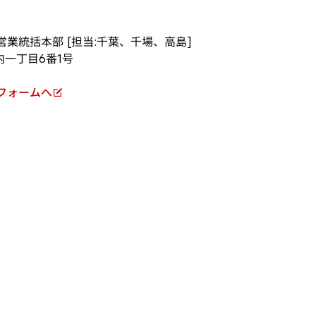
業統括本部 [担当:千葉、千場、高島]
内一丁目6番1号
フォームへ