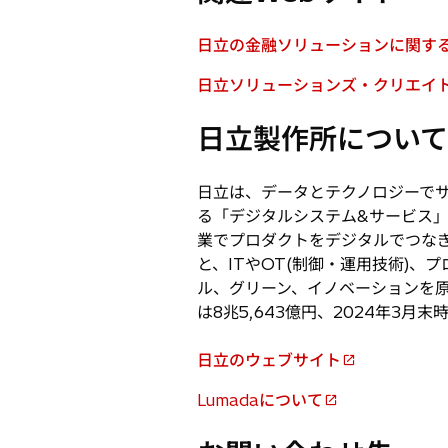
タ
ブ
日立の金融ソリューションに関する
新
で
し
日立ソリューションズ・クリエイ
開
新
い
く
し
タ
日立製作所について
い
ブ
タ
で
ブ
日立は、データとテクノロジーで
開
で
る「デジタルシステム&サービス
く
開
業でプロダクトをデジタルでつな
く
と、ITやOT(制御・運用技術)、
ル、グリーン、イノベーションを原動
は8兆5,643億円、2024年3
日立のウェブサイト
新
し
Lumadaについて
新
い
し
タ