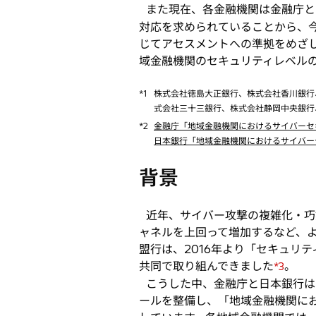
また現在、各金融機関は金融庁と
開
対応を求められていることから、
く
じてアセスメントへの準拠をめざ
域金融機関のセキュリティレベル
*1
株式会社徳島大正銀行、株式会社香川銀行
式会社三十三銀行、株式会社静岡中央銀行、
*2
金融庁「地域金融機関におけるサイバーセキ
日本銀行「地域金融機関におけるサイバーセ
背景
近年、サイバー攻撃の複雑化・巧
ャネルを上回って増加するなど、
盟行は、2016年より「セキュリ
共同で取り組んできました
。
*3
こうした中、金融庁と日本銀行は
ールを整備し、「地域金融機関に