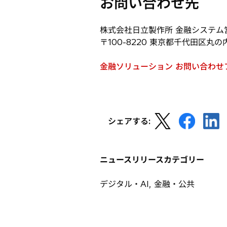
お問い合わせ先
い
ブ
タ
で
ブ
株式会社日立製作所 金融システム営
開
で
〒100-8220 東京都千代田区丸の
く
開
く
金融ソリューション お問い合わせ
新
し
い
タ
新
新
新
ブ
シェアする:
し
し
し
で
い
い
い
開
タ
タ
タ
く
ニュースリリースカテゴリー
ブ
ブ
ブ
で
で
で
デジタル・AI, 金融・公共
開
開
開
く
く
く