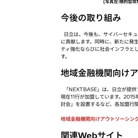
(写真左:標的型
今後の取り組み
日立は、今後も、サイバーセキュ
に貢献します。同時に、新たに発
ティ強化ならびに社会インフラと
す。
地域金融機関向けア
「NEXTBASE」は、日立が提
現在11行が加盟しています。201
討会」を設置するなど、各加盟行
地域金融機関向けアウトソーシング
新
し
関連Webサイト
い