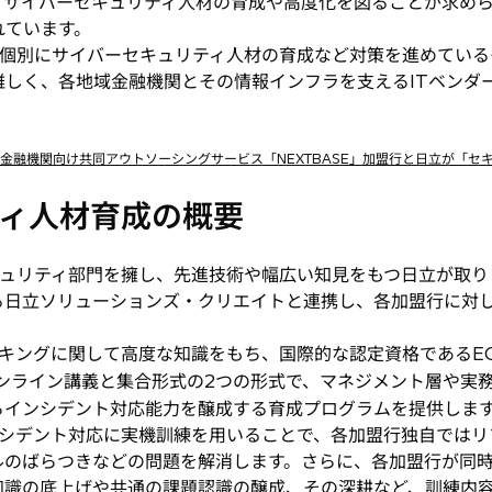
、サイバーセキュリティ人材の育成や高度化を図ることが求め
れています。
個別にサイバーセキュリティ人材の育成など対策を進めている
難しく、各地域金融機関とその情報インフラを支えるITベンダ
「地域金融機関向け共同アウトソーシングサービス「NEXTBASE」加盟行と日立が「
ィ人材育成の概要
ュリティ部門を擁し、先進技術や幅広い知見をもつ日立が取り
る日立ソリューションズ・クリエイトと連携し、各加盟行に対
グに関して高度な知識をもち、国際的な認定資格であるEC-Co
ンライン講義と集合形式の2つの形式で、マネジメント層や実
らインシデント対応能力を醸成する育成プログラムを提供しま
シデント対応に実機訓練を用いることで、各加盟行独自ではリ
ルのばらつきなどの問題を解消します。さらに、各加盟行が同
知識の底上げや共通の課題認識の醸成、その深耕など、訓練内