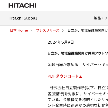
Hitachi Global
製品・ソ
日本 Home
プレスリリース
日立が、地域金融機関向け
2024年5月9日
日立が、地域金融機関向け共同アウトソ
金融当局が求める「サイバーセキ
PDFダウンロード
新
し
株式会社日立製作所(以下、日立)
い
各加盟行)を対象に、サイバーセ
タ
ている、金融機関を標的としたサ
ブ
ント発生時に迅速かつ適切な初動
で