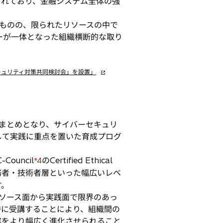
られており、金融システム全体の強
ものの、限られたリソースの中で
ーが一体となった組織横断的な取り
新
セキュリティ対策共同検討会」を設置」
し
い
タ
ブ
まとめとなり、サイバーセキュリ
で
開
して実践に重点を置いた育成プログ
く
uncil
のCertified Ethical
*4
務者・技術者層といった幅広いレベ
す。
ソース面から実践面で限界のあっ
時に受講することにより、組織間の
容をより幅広く進化させられること