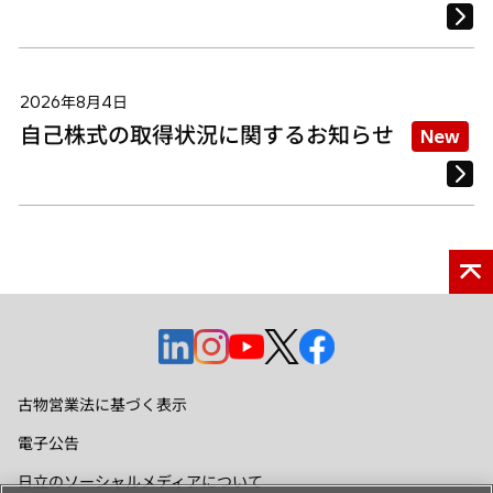
2026年8月4日
自己株式の取得状況に関するお知らせ
New
新
新
新
新
新
し
し
し
し
し
い
い
い
い
い
古物営業法に基づく表示
タ
タ
タ
タ
タ
電子公告
ブ
ブ
ブ
ブ
ブ
で
で
で
で
で
日立のソーシャルメディアについて