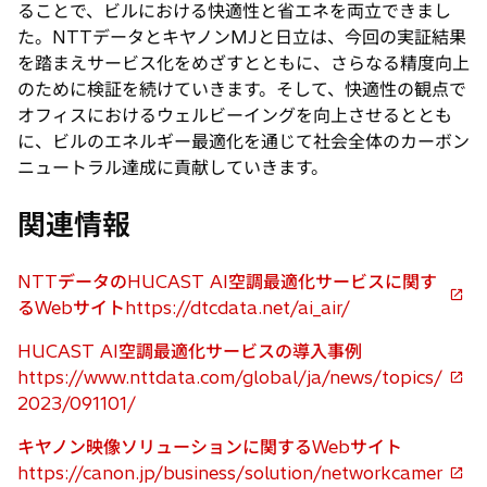
ることで、ビルにおける快適性と省エネを両立できまし
た。NTTデータとキヤノンMJと日立は、今回の実証結果
を踏まえサービス化をめざすとともに、さらなる精度向上
のために検証を続けていきます。そして、快適性の観点で
オフィスにおけるウェルビーイングを向上させるととも
に、ビルのエネルギー最適化を通じて社会全体のカーボン
ニュートラル達成に貢献していきます。
関連情報
NTTデータのHUCAST AI空調最適化サービスに関す
新
るWebサイトhttps://dtcdata.net/ai_air/
し
HUCAST AI空調最適化サービスの導入事例
い
https://www.nttdata.com/global/ja/news/topics/
タ
新
2023/091101/
ブ
し
で
い
キヤノン映像ソリューションに関するWebサイト
開
タ
https://canon.jp/business/solution/networkcamer
新