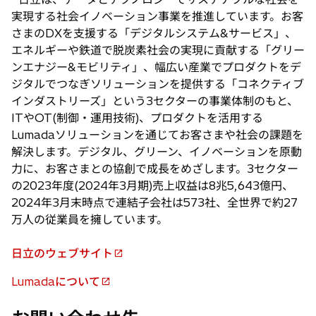
実現する社会イノベーション事業を推進しています。お客
さまのDXを支援する「デジタルシステム&サービス」、
エネルギーや鉄道で脱炭素社会の実現に貢献する「グリー
ンエナジー&モビリティ」、幅広い産業でプロダクトをデ
ジタルでつなぎソリューションを提供する「コネクティブ
インダストリーズ」という3セクターの事業体制のもと、
ITやOT(制御・運用技術)、プロダクトを活用する
Lumadaソリューションを通じてお客さまや社会の課題を
解決します。デジタル、グリーン、イノベーションを原動
力に、お客さまとの協創で成長をめざします。3セクター
の2023年度(2024年3月期)売上収益は8兆5,643億円、
2024年3月末時点で連結子会社は573社、全世界で約27
万人の従業員を擁しています。
日立のウェブサイト
新
し
Lumadaについて
新
い
し
タ