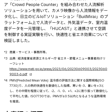
ア「Crowd People Counter」を組み合わせた人流解析
ソリューションを用いて、カメラ映像から人流情報をデー
タ化し、日立のビルIoTソリューション「BuilMirai」のプ
ラットフォーム上で人流データと、外気温データ、室内温
度データを一元管理し、「HUCAST」と連携させて空調
を制御する実証実験を行い、快適性と省エネ効果について
検証しました。
*2
商業・サービス・事務所等。
*3
出典 : 経済産業省資源エネルギー庁 省エネ・節電メニュー事業者向けリ
ーフレット
https://www.meti.go.jp/press/2023/06/20230609003/2023060
新
9003-6.pdf
し
*4
PMV(Predicted Mean Vote): 温冷感の評価方法に関する国際規格(ISO
い
7730)で、人の熱的快適性を数値化した指標。寒いを-3、暑いを+3と
タ
し、その中間を程度に従って、-2、-1、0、+1、+2に割り振って数値化し
ブ
て平均した値。ISO7730では、PMVが±0.5以内となるような温熱環境
で
を推奨。
開
く