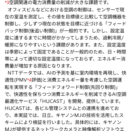
空調関連の電力消費量の削減が大きな課題です。
*3
オフィスビルなどにおける空調の制御は、センサーで現
在の室温を測定し、その値を目標値と比較して空調機器を
制御し、少しずつ現在の状態を目標に近づける「フィード
バック制御(後追い制御)」が一般的です。しかし、設定温
度に達するまでに時間がかかってしまうため、過剰冷房/
暖房になりやすいという課題があります。また、設定温度
は季節によって固定であることが一般的のため、日・時間
帯によって適切な設定温度になっておらず、エネルギー消
費量が増加する原因となります。
NTTデータでは、AIの予測を基に室内環境を再現し、快
適性(PMV
評価)と消費エネルギー量を考慮した空調運
*4
転を実現する「フィードフォワード制御(先回り制御)」
で、快適性を保ちつつ消費エネルギーを削減できるAI空調
最適化サービス「HUCAST」を開発、提供しています。
HUCASTは、各ビル管理システムとの連携を進めてお
り、本実証では、日立、キヤノンMJの技術を活用したス
キームにより検証を行いました。具体的には、キヤノン
MJが提供するネットワークカメラと映像解析ソフトウエ