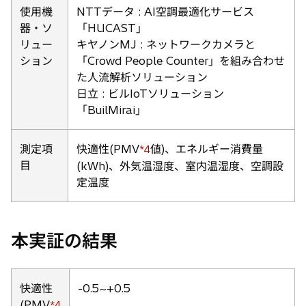
使用機
NTTデータ : AI空調最適化サービス
器・ソ
「HUCAST」
リュー
キヤノンMJ : ネットワークカメラと
ション
「Crowd People Counter」を組み合わせ
た人流解析ソリューション
日立 : ビルIoTソリューション
「BuilMirai」
測定項
快適性(PMV
値)、エネルギー消費量
*4
目
(kWh)、外気温湿度、室内温湿度、空調設
定温度
本実証の結果
快適性
-0.5~+0.5
(PMV
*4