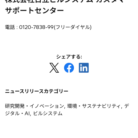
サポートセンター
電話 : 0120-7838-99(フリーダイヤル)
シェアする:
新
新
新
し
し
し
い
い
い
タ
タ
タ
ニュースリリースカテゴリー
ブ
ブ
ブ
で
で
で
研究開発・イノベーション, 環境・サステナビリティ, デ
開
開
開
ジタル・AI, ビルシステム
く
く
く