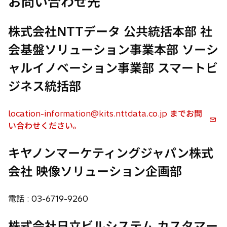
お問い合わせ先
い
ブ
タ
で
株式会社NTTデータ 公共統括本部 社
ブ
開
で
く
会基盤ソリューション事業本部 ソーシ
開
ャルイノベーション事業部 スマートビ
く
ジネス統括部
location-information@kits.nttdata.co.jp までお問
い合わせください。
キヤノンマーケティングジャパン株式
会社 映像ソリューション企画部
電話 : 03-6719-9260
株式会社日立ビルシステム カスタマー