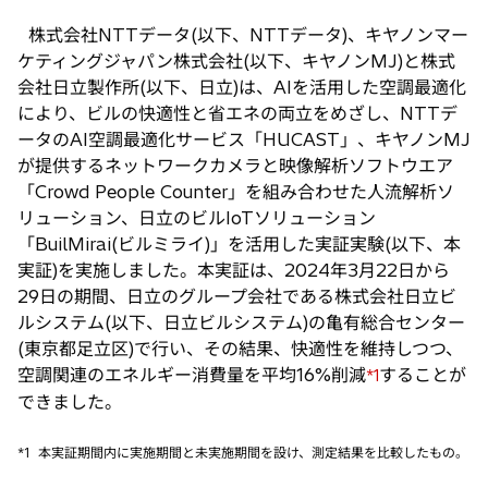
し
株式会社NTTデータ(以下、NTTデータ)、キヤノンマー
い
ケティングジャパン株式会社(以下、キヤノンMJ)と株式
タ
会社日立製作所(以下、日立)は、AIを活用した空調最適化
ブ
により、ビルの快適性と省エネの両立をめざし、NTTデ
で
ータのAI空調最適化サービス「HUCAST」、キヤノンMJ
開
が提供するネットワークカメラと映像解析ソフトウエア
く
「Crowd People Counter」を組み合わせた人流解析ソ
リューション、日立のビルIoTソリューション
「BuilMirai(ビルミライ)」を活用した実証実験(以下、本
実証)を実施しました。本実証は、2024年3月22日から
29日の期間、日立のグループ会社である株式会社日立ビ
ルシステム(以下、日立ビルシステム)の亀有総合センター
(東京都足立区)で行い、その結果、快適性を維持しつつ、
空調関連のエネルギー消費量を平均16%削減
することが
*1
できました。
*1
本実証期間内に実施期間と未実施期間を設け、測定結果を比較したもの。