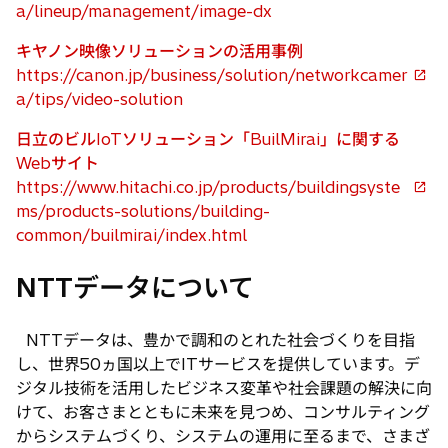
く
ブ
a/lineup/management/image-dx
し
で
い
キヤノン映像ソリューションの活用事例
開
タ
https://canon.jp/business/solution/networkcamer
く
新
ブ
a/tips/video-solution
し
で
い
日立のビルIoTソリューション「BuilMirai」に関する
開
タ
Webサイト
く
ブ
https://www.hitachi.co.jp/products/buildingsyste
新
で
ms/products-solutions/building-
し
開
common/builmirai/index.html
い
く
タ
NTTデータについて
ブ
で
NTTデータは、豊かで調和のとれた社会づくりを目指
開
し、世界50ヵ国以上でITサービスを提供しています。デ
く
ジタル技術を活用したビジネス変革や社会課題の解決に向
けて、お客さまとともに未来を見つめ、コンサルティング
からシステムづくり、システムの運用に至るまで、さまざ