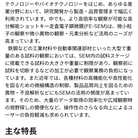
テクノロジーやバイオテクノロジーをはじめ、あらゆる産
業分野において、研究開発から製造・品質管理まで幅広く
利用されています。中でも、より高倍率な観察が可能な高
分解能ショットキー走査電子顕微鏡(FE-SEM)は、微小粒
子の観察や微小異物の観察・元素分析など活用のニーズが
高まっています。
鉄鋼などの工業材料や自動車関連部材といった大型で重
量のある試料の観察においては、SEM内の試料ステージ
に搭載できる試料の大きさや重量に制限があり、観察前に
試料を切断するなどの加工が必要で観察業務の負担になっ
ています。また近年では、各種材料の高機能化や高性能化
を図るための微細構造の制御、製品品質向上を図るための
異物・不良解析などにもSEMの活用の頻度が高まってい
ます。そのため、大量のデータ取得の効率化や広域観察時
の視野探しの簡便化など、操作性のさらなる向上によるユ
ーザーの負担軽減も求められています。
主な特長