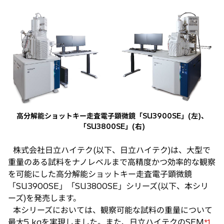
し
い
タ
ブ
で
開
く
高分解能ショットキー走査電子顕微鏡「SU3900SE」(左)、
「SU3800SE」(右)
株式会社日立ハイテク(以下、日立ハイテク)は、大型で
重量のある試料をナノレベルまで高精度かつ効率的な観察
を可能にした高分解能ショットキー走査電子顕微鏡
「SU3900SE」「SU3800SE」シリーズ(以下、本シリ
ーズ)を発売します。
本シリーズにおいては、観察可能な試料の重量について
最大5 kgを実現しました。また、日立ハイテクのSEM
*1