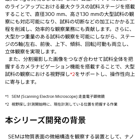
のラインアップにおける最大クラスの試料ステージを搭載
することで、直径300 mm、高さ130 mmの大型試料の観
察にも対応可能になり、試料の切断などの加工にかかる工
程を削減し、効率的な観察業務にも貢献します。さらに、
大型かつ重量のある試料の観察を可能にしながら、ステー
ジの5軸(左右、前後、上下、傾斜、回転)可動も両立し、
立体観察を実現します。
また、分割撮影した画像をつなぎ合わせて試料全体を把
握するカメラナビゲーション機能を搭載することで、大型
試料の観察における視野探し
をサポートし、操作性向上
*2
に寄与します。
*1
SEM (Scanning Electron Microscope):走査電子顕微鏡
*2
視野探し:計測開始時に、現在計測している位置を把握する作業
本シリーズ開発の背景
SEMは物質表面の微細構造を観察する装置として、ナノ