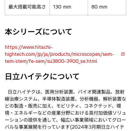
最大搭載可能高さ
130 mm
80 mm
本シリーズについて
https://www.hitachi-
hightech.com/jp/ja/products/microscopes/sem-
新
tem-stem/fe-sem/su3800-3900_se.html
し
い
日立ハイテクについて
タ
ブ
日立ハイテクは、医用分析装置、バイオ関連製品、放射
で
線治療システム、半導体製造装置、分析機器、解析装置な
開
どの製造・販売に加え、モビリティ、コネクテッド、環
く
境・エネルギーなどの産業分野における高付加価値ソリュ
ーションの提供を通して、幅広い事業領域においてグロー
バルな事業展開を行っています(2024年3月期日立ハイテ