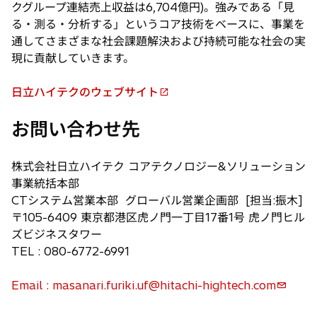
クグループ連結売上収益は6,704億円)。強みである「見
る・測る・分析する」というコア技術をベースに、事業を
通してさまざまな社会課題解決および持続可能な社会の実
現に貢献していきます。
日立ハイテクのウェブサイト
新
し
お問い合わせ先
い
タ
株式会社日立ハイテク コアテクノロジー&ソリューション
ブ
事業統括本部
で
CTシステム営業本部 グローバル営業企画部 [担当:振木]
開
〒105-6409 東京都港区虎ノ門一丁目17番1号 虎ノ門ヒル
く
ズビジネスタワー
TEL : 080-6772-6991
Email : masanari.furiki.uf@hitachi-hightech.com