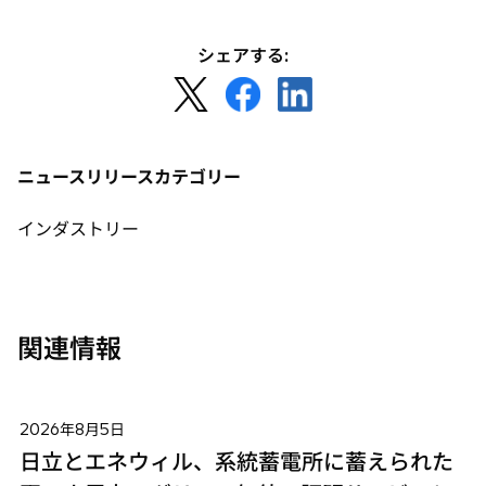
シェアする:
新
新
新
し
し
し
い
い
い
タ
タ
タ
ニュースリリースカテゴリー
ブ
ブ
ブ
で
で
で
インダストリー
開
開
開
く
く
く
関連情報
2026年8月5日
日立とエネウィル、系統蓄電所に蓄えられた