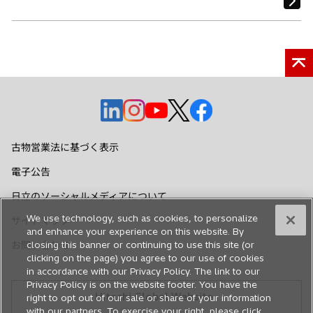
新
新
新
新
新
し
し
し
し
し
い
い
い
い
い
古物営業法に基づく表示
タ
タ
タ
タ
タ
電子公告
ブ
ブ
ブ
ブ
ブ
で
で
で
で
で
日立のソーシャルメディアについて
開
開
開
開
開
We use technology, such as cookies, to personalize
サイトマップ
く
く
く
く
く
and enhance your experience on this website. By
closing this banner or continuing to use this site (or
お問い合わせ
clicking on the page) you agree to our use of cookies
in accordance with our Privacy Policy. The link to our
Privacy Policy is on the website footer. You have the
Hitachi Global Website
right to opt out of our sale or share of your information
with our partners. To exercise your right, please click