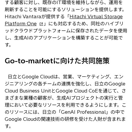
する顧客に対し、既存のIT環境を維持しながら、運用を
刷新することを可能にするソリューションを提供します。
Hitachi Vantaraが提供する「
Hitachi Virtual Storage
新
Platform One
」にも対応するため、同社のハイブリ
し
ッドクラウドプラットフォームに保存されたデータを使用
い
し、生成AIのアプリケーションを構築することが可能で
タ
す。
ブ
で
Go-to-marketに向けた共同施策
開
く
日立とGoogle Cloudは、営業、マーケティング、エン
ジニアリングの各チームの連携を強化し、日立のGoogle
Cloud Business UnitとGoogle Cloud CoEを通じて、さ
まざまな業種の顧客が、生成AIプロジェクトの実行と管
理において必要なリソースを利用できるようにします。こ
のリソースには、日立の「GenAI Professional」の中で
Google Cloudの関連技術の研修を受けた人財が含まれま
す。