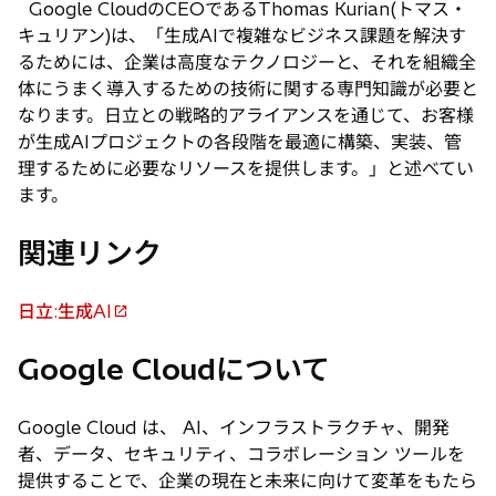
Google CloudのCEOであるThomas Kurian(トマス・
キュリアン)は、「生成AIで複雑なビジネス課題を解決す
るためには、企業は高度なテクノロジーと、それを組織全
体にうまく導入するための技術に関する専門知識が必要と
なります。日立との戦略的アライアンスを通じて、お客様
が生成AIプロジェクトの各段階を最適に構築、実装、管
理するために必要なリソースを提供します。」と述べてい
ます。
関連リンク
日立:生成AI
新
し
Google Cloudについて
い
タ
Google Cloud は、 AI、インフラストラクチャ、開発
ブ
者、データ、セキュリティ、コラボレーション ツールを
で
提供することで、企業の現在と未来に向けて変革をもたら
開