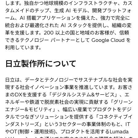
します。独自かつ地球規模のインフラストラクチャ、カス
く
タムメイドのチップ、生成 AI モデル、開発プラットフォ
ーム、AI 搭載アプリケーションを備えた、強力で完全に
統合および最適化された AI スタックを提供し、組織の変
革を支援します。200 以上の国と地域のお客様が、信頼
できるテクノロジー パートナーとして Google Cloud を
利用しています。
日立製作所について
日立は、データとテクノロジーでサステナブルな社会を実
現する社会イノベーション事業を推進しています。お客さ
まのDXを支援する「デジタルシステム&サービス」、エ
ネルギーや鉄道で脱炭素社会の実現に貢献する「グリーン
エナジー&モビリティ」、幅広い産業でプロダクトをデジ
タルでつなぎソリューションを提供する「コネクティブイ
ンダストリーズ」という3セクターの事業体制のもと、IT
やOT(制御・運用技術)、プロダクトを活用するLumada