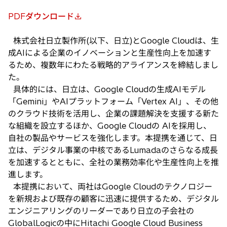
PDFダウンロード
新
し
株式会社日立製作所(以下、日立)とGoogle Cloudは、生
い
成AIによる企業のイノベーションと生産性向上を加速す
タ
るため、複数年にわたる戦略的アライアンスを締結しまし
ブ
た。
で
具体的には、日立は、Google Cloudの生成AIモデル
開
「Gemini」やAIプラットフォーム「Vertex AI」、その他
く
のクラウド技術を活用し、企業の課題解決を支援する新た
な組織を設立するほか、Google Cloudの AIを採用し、
自社の製品やサービスを強化します。本提携を通じて、日
立は、デジタル事業の中核であるLumadaのさらなる成長
を加速するとともに、全社の業務効率化や生産性向上を推
進します。
本提携において、両社はGoogle Cloudのテクノロジー
を新規および既存の顧客に迅速に提供するため、デジタル
エンジニアリングのリーダーであり日立の子会社の
GlobalLogicの中にHitachi Google Cloud Business