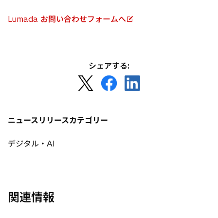
Lumada お問い合わせフォームへ
新
し
い
タ
シェアする:
ブ
新
新
新
で
し
し
し
開
い
い
い
く
タ
タ
タ
ニュースリリースカテゴリー
ブ
ブ
ブ
で
で
で
デジタル・AI
開
開
開
く
く
く
関連情報