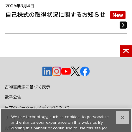
2026年8月4日
自己株式の取得状況に関するお知らせ
New
新
新
新
新
新
し
し
し
し
し
い
い
い
い
い
古物営業法に基づく表示
タ
タ
タ
タ
タ
電子公告
ブ
ブ
ブ
ブ
ブ
で
で
で
で
で
日立のソーシャルメディアについて
開
開
開
開
開
We use technology, such as cookies, to personalize
サイトマップ
く
く
く
く
く
and enhance your experience on this website. By
お問い合わせ
closing this banner or continuing to use this site (or