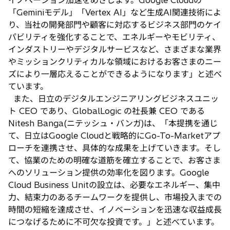
イノベーション加速をめざします。Google Cloudの
「Geminiモデル」「Vertex AI」など生成AI関連技術によ
り、当社の開発部門や顧客に対応するビジネス部門のケイ
パビリティを強化することで、エネルギーやモビリティ、
インダストリーやデジタルサービスなど、さまざまな業界
やミッションクリティカルな領域におけるお客さまのニー
ズにより一層応えることができるようになります」と述べ
ています。
また、日立のデジタルエンジニアリングビジネスユニッ
ト CEO であり、GlobalLogic の社長兼 CEO である
Nitesh Banga(ニテッシュ・バンガ)は、「本提携を通じ
て、日立はGoogle Cloudと戦略的にGo-To-Marketアプ
ローチを連携させ、具体的な成果を上げていきます。そし
て、協業のための明確な道筋を確立することで、お客さま
へのソリューション提供の効率化を図ります。Google
Cloud Business Unitの設立は、必要なエネルギー、集中
力、結束力のあるチームワークを提供し、市場投入までの
時間の短縮を達成させ、イノベーションを迅速な収益成長
につなげるために不可欠な投資です。」と述べています。