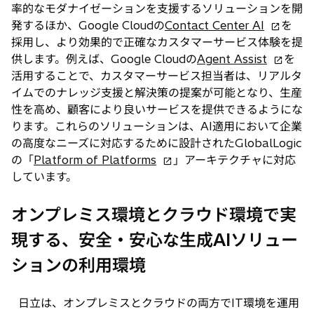
率的なモダナイゼーションを支援するソリューションを開
新
発するほか、Google Cloudの
Contact Center AI
を
し
採用し、より効果的で正確なカスタマーサービス体験を提
い
新
供します。例えば、Google Cloudの
Agent Assist
を
タ
し
活用することで、カスタマーサービス担当者は、リアルタ
ブ
い
イムでのナレッジ支援と解決策の提案が可能となり、生産
で
タ
性を高め、顧客により良いサービスを提供できるようにな
開
ブ
ります。これらのソリューションは、AI適用において企業
く
で
の高度なニーズに対応するために設計されたGlobalLogic
新
開
の「
Platform of Platforms
」アーキテクチャに対応
し
く
しています。
い
タ
オンプレミス環境とクラウド環境で実
ブ
現する、安全・安心な生成AIソリュー
で
開
ションの利用環境
く
日立は、オンプレミスとクラウドの両方でIT環境を運用