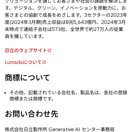
ソリューションを通じてお客さまや社会の課題を解決しま
す。デジタル、グリーン、イノベーションを原動力に、お
客さまとの協創で成長をめざします。3セクターの2023年
度(2024年3月期)売上収益は8兆5,643億円、2024年3月
末時点で連結子会社は573社、全世界で約27万人の従業
員を擁しています。
日立のウェブサイト
新
し
Lumadaについて
新
い
し
タ
商標について
い
ブ
タ
で
その他、記載されている会社名、製品名は、各社の登録
ブ
開
商標または商標です。
で
く
開
お問い合わせ先
く
株式会社日立製作所 Generative AI センター事務局