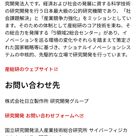
く
究開発法人です。経済および社会の発展に資する科学技術
の研究開発を行う日本最大級の公的研究機関であり、「社
会課題解決」と「産業競争力強化」をミッションとしてい
ます。そのための体制として産総研のコア技術を束ね、そ
の総合力を発揮する「5領域2総合センター」があり、イ
ノベーションを巡る環境の変化やそれらを踏まえて策定さ
れた国家戦略等に基づき、ナショナルイノベーションシス
テムの中核的、先駆的な立場で研究開発を行っています。
産総研のウェブサイト
新
し
お問い合わせ先
い
タ
株式会社日立製作所 研究開発グループ
ブ
で
研究開発 お問い合わせフォームへ
開
新
く
し
国立研究開発法人産業技術総合研究所 サイバーフィジカ
い