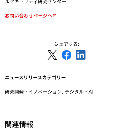
ルセキュリティ研究センター
タ
ブ
お問い合わせページへ
で
新
開
し
く
い
タ
シェアする:
ブ
新
新
新
で
し
し
し
開
い
い
い
く
タ
タ
タ
ニュースリリースカテゴリー
ブ
ブ
ブ
で
で
で
研究開発・イノベーション, デジタル・AI
開
開
開
く
く
く
関連情報