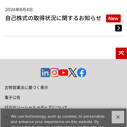
2026年8月4日
自己株式の取得状況に関するお知らせ
New
新
新
新
新
新
し
し
し
し
し
い
い
い
い
い
古物営業法に基づく表示
タ
タ
タ
タ
タ
電子公告
ブ
ブ
ブ
ブ
ブ
で
で
で
で
で
日立のソーシャルメディアについて
開
開
開
開
開
We use technology, such as cookies, to personalize
サイトマップ
く
く
く
く
く
and enhance your experience on this website. By