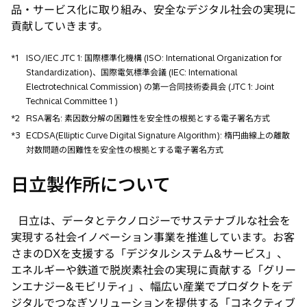
品・サービス化に取り組み、安全なデジタル社会の実現に
貢献していきます。
*1
ISO/IEC JTC 1: 国際標準化機構 (ISO: International Organization for
Standardization)、国際電気標準会議 (IEC: International
Electrotechnical Commission) の第一合同技術委員会 (JTC 1: Joint
Technical Committee 1 )
*2
RSA署名: 素因数分解の困難性を安全性の根拠とする電子署名方式
*3
ECDSA(Elliptic Curve Digital Signature Algorithm): 楕円曲線上の離散
対数問題の困難性を安全性の根拠とする電子署名方式
日立製作所について
日立は、データとテクノロジーでサステナブルな社会を
実現する社会イノベーション事業を推進しています。お客
さまのDXを支援する「デジタルシステム&サービス」、
エネルギーや鉄道で脱炭素社会の実現に貢献する「グリー
ンエナジー&モビリティ」、幅広い産業でプロダクトをデ
ジタルでつなぎソリューションを提供する「コネクティブ