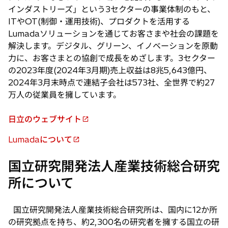
インダストリーズ」という3セクターの事業体制のもと、
ITやOT(制御・運用技術)、プロダクトを活用する
Lumadaソリューションを通じてお客さまや社会の課題を
解決します。デジタル、グリーン、イノベーションを原動
力に、お客さまとの協創で成長をめざします。3セクター
の2023年度(2024年3月期)売上収益は8兆5,643億円、
2024年3月末時点で連結子会社は573社、全世界で約27
万人の従業員を擁しています。
日立のウェブサイト
新
し
Lumadaについて
新
い
し
タ
国立研究開発法人産業技術総合研究
い
ブ
所について
タ
で
ブ
開
で
国立研究開発法人産業技術総合研究所は、国内に12か所
く
開
の研究拠点を持ち、約2,300名の研究者を擁する国立の研