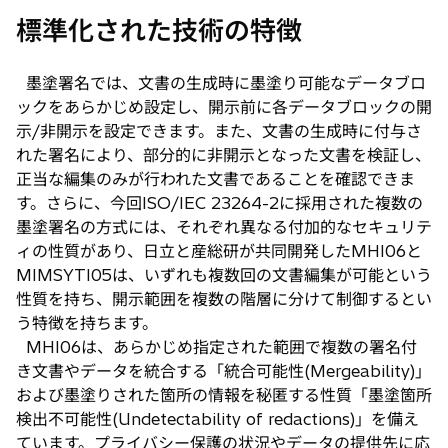
標準化された技術の特徴
墨塗署名では、文書の生成時に墨塗り可能なデータブロ
ックをあらかじめ設定し、開示前に各データブロックの開
示/非開示を設定できます。また、文書の生成時に付与さ
れた署名により、部分的に非開示となった文書を検証し、
正当な編集のみが行われた文書であることを確認できま
す。さらに、今回ISO/IEC 23264-2に採用された複数の
墨塗署名の方式には、それぞれ異なる付加的なセキュリテ
ィの性質があり、日立と産総研が共同開発したMHI06と
MIMSYTI05は、いずれも複数回の文書編集が可能という
性質を持ち、開示範囲を複数の階層に分けて制御するとい
う特徴を持ちます。
MHI06は、あらかじめ指定された範囲で複数の署名付
き文書やデータを統合する「統合可能性(Mergeability)」
および墨塗りされた箇所の情報を秘匿する性質「墨塗箇所
検出不可能性(Undetectability of redactions)」を備え
ています。プライバシー保護の状況やデータの提供先に応