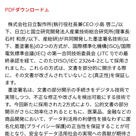
PDFダウンロード
新
し
株式会社日立製作所(執行役社長兼CEO:小島 啓二/以
い
下、日立)と国立研究開発法人産業技術総合研究所(理事長:
タ
石村 和彦/以下、産総研)が共同開発した墨塗署名技術(以
ブ
下、墨塗署名)の2つの方式が、国際標準化機構(ISO)/国際
で
電気標準会議(IEC) の第一合同技術委員会 (JTC 1)での最
開
終承認を経て、このたびISO/IEC 23264-2として採用さ
く
れました。これらの方式は、文書を部分的に開示する際
に、その文書が改ざんされていないこと(真正性)を保証し
ます。
墨塗署名は、文書の部分開示の手続きをデジタル技術で
実現しつつ、不正な修正や改ざんを検出可能にする技術で
す。今回新たに採用された2方式により、公的文書の部分
開示がさらに効率化されるとともに、医薬品、金融などの
商品開発において、データ利活用の利便性を損なわずに匿
名化処理(プライバシー保護)の正当性を保証することが可
能となり、安全なデータ活用社会の実現への貢献が期待さ