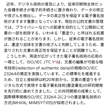
近年、デジタル技術の普及により、従来印刷物主体だっ
た各種手続きが電子的手続きに置き換わり、データの修正
や改ざんを検出し、データの真正性を保証する電子署名技
術がますます重要となっています。現在の公的文書の管理
では、プライバシーなどへの配慮を目的として公開前に文
書の一部を削除する、いわゆる「墨塗り」と呼ばれる処置
が施されることがあります。しかし、従来の電子署名技術
は、墨塗り自体を文書の改ざんと判断してしまうため、墨
塗りされた文書の真正性を保証することが困難でした。
こうした中、用途が広がってきた電子署名技術の応用の
一環として、ISO/IEC JTC 1
は、文書の編集が可能な暗
*1
号技術(redaction of authentic data)の規格ISO/IEC
23264の策定を実施しています。この標準化を推進する
ため、日立と産総研は約20年前から、文書の墨塗りをデ
ジタル方式で実現する電子署名技術(墨塗署名)の研究開発
を先行的に進めてきました。この共同開発の成果として、
国際標準規格ISO/IEC 23264-2に2つの墨塗署名技術の
方式(MHI06, MIMSYTI05)が採用されました。