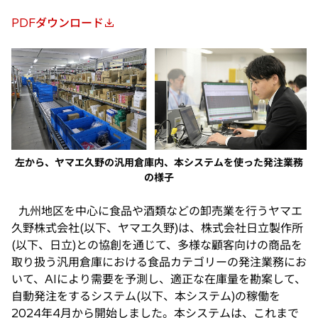
PDFダウンロード
新
し
い
タ
ブ
で
開
く
左から、ヤマエ久野の汎用倉庫内、本システムを使った発注業務
の様子
九州地区を中心に食品や酒類などの卸売業を行うヤマエ
久野株式会社(以下、ヤマエ久野)は、株式会社日立製作所
(以下、日立)との協創を通じて、多様な顧客向けの商品を
取り扱う汎用倉庫における食品カテゴリーの発注業務にお
いて、AIにより需要を予測し、適正な在庫量を勘案して、
自動発注をするシステム(以下、本システム)の稼働を
2024年4月から開始しました。本システムは、これまで