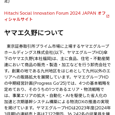
定)
Hitachi Social Innovation Forum 2024 JAPAN オフ
新
ィシャルサイト
し
ヤマエ久野について
い
タ
ブ
東京証券取引所プライム市場に上場するヤマエグループ
で
ホールディングス株式会社(以下、ヤマエグループHD)傘
開
下のヤマエ久野(本社福岡)は、主に食品、住宅・不動産関
く
連において商品の販売・製造・加工などを行う卸売会社で
す。創業の地である九州地区をはじめとして九州以外のエ
リアへの販路拡大を展開しています。ヤマエグループHD
の中期経営計画(Progress Go'25)では、4つの基本戦略を
定めており、そのうちの1つであるエリア・物流戦略で
は、事業エリアの拡大・自動化・AIを駆使した省人化の
加速と次期基幹システム構築による物流DXの推進の実現
を掲げています。ヤマエグループHDは2023年度(2024年
3月期)の連結売上高は7,127億円、16,242名の従業員を擁