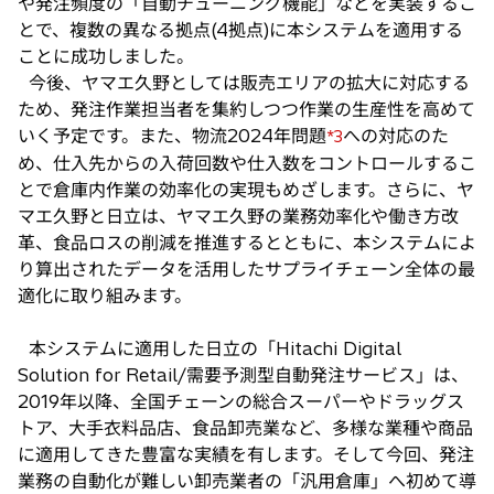
や発注頻度の「自動チューニング機能」などを実装するこ
とで、複数の異なる拠点(4拠点)に本システムを適用する
ことに成功しました。
今後、ヤマエ久野としては販売エリアの拡大に対応する
ため、発注作業担当者を集約しつつ作業の生産性を高めて
いく予定です。また、物流2024年問題
への対応のた
*3
め、仕入先からの入荷回数や仕入数をコントロールするこ
とで倉庫内作業の効率化の実現もめざします。さらに、ヤ
マエ久野と日立は、ヤマエ久野の業務効率化や働き方改
革、食品ロスの削減を推進するとともに、本システムによ
り算出されたデータを活用したサプライチェーン全体の最
適化に取り組みます。
本システムに適用した日立の「Hitachi Digital
Solution for Retail/需要予測型自動発注サービス」は、
2019年以降、全国チェーンの総合スーパーやドラッグス
トア、大手衣料品店、食品卸売業など、多様な業種や商品
に適用してきた豊富な実績を有します。そして今回、発注
業務の自動化が難しい卸売業者の「汎用倉庫」へ初めて導