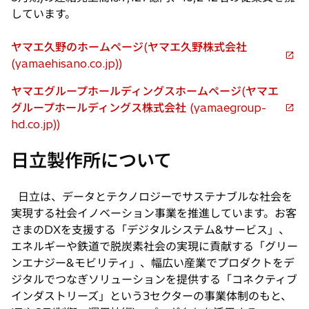
しています。
ヤマエ久野のホームページ(ヤマエ久野株式会社
新
(yamaehisano.co.jp))
し
ヤマエグループホールディングスホームページ(ヤマエ
い
グループホールディングス株式会社 (yamaegroup-
タ
新
hd.co.jp))
ブ
し
で
い
日立製作所について
開
タ
く
ブ
日立は、データとテクノロジーでサステナブルな社会を
で
実現する社会イノベーション事業を推進しています。お客
開
さまのDXを支援する「デジタルシステム&サービス」、
く
エネルギーや鉄道で脱炭素社会の実現に貢献する「グリー
ンエナジー&モビリティ」、幅広い産業でプロダクトをデ
ジタルでつなぎソリューションを提供する「コネクティブ
インダストリーズ」という3セクターの事業体制のもと、