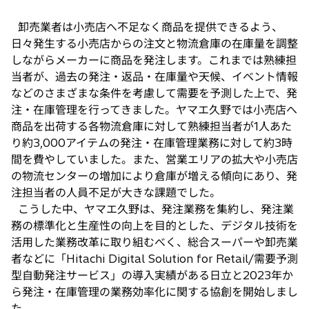
卸売業者は小売店へ不足なく商品を提供できるよう、
日々発生する小売店からの注文と物流倉庫の在庫量を調整
しながらメーカーに商品を発注します。これまでは熟練担
当者が、過去の発注・返品・在庫量や天候、イベント情報
などのさまざまな条件を考慮して需要を予測した上で、発
注・在庫管理を行ってきました。ヤマエ久野では小売店へ
商品を出荷する各物流倉庫に対して熟練担当者が1人あた
り約3,000アイテムの発注・在庫管理業務に対して約3時
間を費やしていました。また、営業エリアの拡大や小売店
の物流センターの増加により倉庫が増える傾向にあり、発
注担当者の人員不足が大きな課題でした。
こうした中、ヤマエ久野は、発注業務を集約し、発注業
務の標準化と生産性の向上を目的とした、デジタル技術を
活用した業務改革に取り組むべく、総合スーパーや卸売業
者などに「Hitachi Digital Solution for Retail/需要予測
型自動発注サービス」の導入実績がある日立と2023年か
ら発注・在庫管理の業務効率化に関する協創を開始しまし
た。