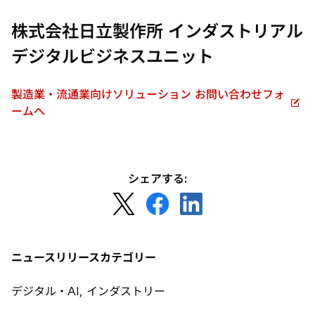
新
し
株式会社日立製作所 インダストリアル
い
タ
デジタルビジネスユニット
ブ
で
製造業・流通業向けソリューション お問い合わせフォ
開
新
ームへ
く
し
い
タ
ブ
シェアする:
で
新
新
新
開
し
し
し
く
い
い
い
タ
タ
タ
ニュースリリースカテゴリー
ブ
ブ
ブ
で
で
で
デジタル・AI, インダストリー
開
開
開