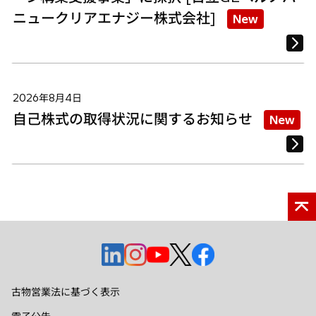
ニュークリアエナジー株式会社]
New
2026年8月4日
自己株式の取得状況に関するお知らせ
New
新
新
新
新
新
し
し
し
し
し
い
い
い
い
い
古物営業法に基づく表示
タ
タ
タ
タ
タ