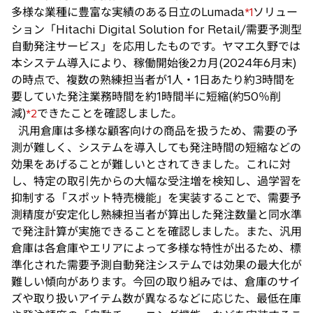
多様な業種に豊富な実績のある日立のLumada
ソリュー
*1
ション「Hitachi Digital Solution for Retail/需要予測型
自動発注サービス」を応用したものです。ヤマエ久野では
本システム導入により、稼働開始後2カ月(2024年6月末)
の時点で、複数の熟練担当者が1人・1日あたり約3時間を
要していた発注業務時間を約1時間半に短縮(約50％削
減)
できたことを確認しました。
*2
汎用倉庫は多様な顧客向けの商品を扱うため、需要の予
測が難しく、システムを導入しても発注時間の短縮などの
効果をあげることが難しいとされてきました。これに対
し、特定の取引先からの大幅な受注増を検知し、過学習を
抑制する「スポット特売機能」を実装することで、需要予
測精度が安定化し熟練担当者が算出した発注数量と同水準
で発注計算が実施できることを確認しました。また、汎用
倉庫は各倉庫やエリアによって多様な特性が出るため、標
準化された需要予測自動発注システムでは効果の最大化が
難しい傾向があります。今回の取り組みでは、倉庫のサイ
ズや取り扱いアイテム数が異なるなどに応じた、最低在庫