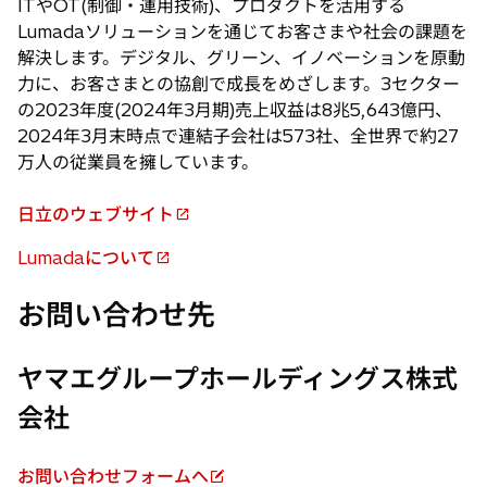
ITやOT(制御・運用技術)、プロダクトを活用する
Lumadaソリューションを通じてお客さまや社会の課題を
解決します。デジタル、グリーン、イノベーションを原動
力に、お客さまとの協創で成長をめざします。3セクター
の2023年度(2024年3月期)売上収益は8兆5,643億円、
2024年3月末時点で連結子会社は573社、全世界で約27
万人の従業員を擁しています。
日立のウェブサイト
新
し
Lumadaについて
新
い
し
タ
お問い合わせ先
い
ブ
タ
で
ヤマエグループホールディングス株式
ブ
開
で
く
会社
開
く
お問い合わせフォームへ