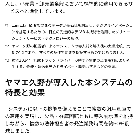
入し、小売業・卸売業全般において標準的に適用できるサ
ービスへと進化しています。
新
*1
Lumada
:お客さまのデータから価値を創出し、デジタルイノベーショ
し
ンを加速するための、日立の先進的なデジタル技術を活用したソリュー
い
ション・サービス・テクノロジーの総称。
タ
*2
ヤマエ久野の担当者による本システムの導入前と導入後の実績比較。実
ブ
例の1つであり、すべての条件で効果を保証するものではありません。
で
*3
物流2024年問題:トラックドライバーの時間外労働の上限規制により発
開
生する、物流・運送業界のドライバー・輸送力不足などの問題。
く
ヤマエ久野が導入した本システムの
特長と効果
システムに以下の機能を備えることで複数の汎用倉庫で
の適用を実現し、欠品・在庫回転ともに導入前水準を維持
しながら、複数の熟練担当者の発注業務時間を約50％削
減しました。