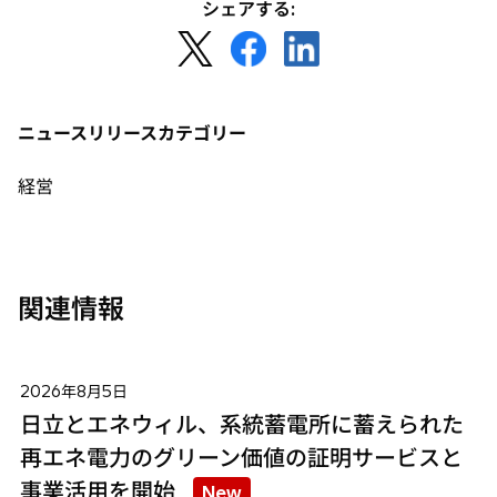
ブ
シェアする:
で
新
新
新
開
し
し
し
く
い
い
い
タ
タ
タ
ニュースリリースカテゴリー
ブ
ブ
ブ
で
で
で
経営
開
開
開
く
く
く
関連情報
2026年8月5日
日立とエネウィル、系統蓄電所に蓄えられた
再エネ電力のグリーン価値の証明サービスと
事業活用を開始
New