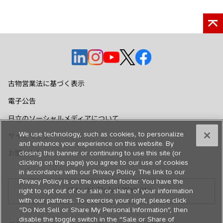
新
新
新
新
新
し
し
し
し
し
い
い
い
い
い
古物営業法に基づく表示
タ
タ
タ
タ
タ
電子公告
ブ
ブ
ブ
ブ
ブ
で
で
で
で
で
日立のソーシャルメディアについて
開
開
開
開
開
We use technology, such as cookies, to personalize
サイトマップ
く
く
く
く
く
and enhance your experience on this website. By
お問い合わせ
closing this banner or continuing to use this site (or
clicking on the page) you agree to our use of cookies
in accordance with our Privacy Policy. The link to our
Privacy Policy is on the website footer. You have the
Hitachi Global Website
right to opt out of our sale or share of your information
with our partners. To exercise your right, please click
“Do Not Sell or Share My Personal Information”, then
disable the toggle switch in the “Sale or Share of