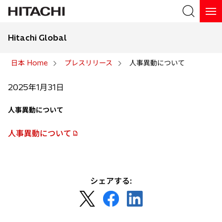
Hitachi Global
検索
日本 Home
プレスリリース
人事異動について
検索
2025年1月31日
人事異動について
人事異動について
新
し
い
タ
シェアする:
ブ
新
新
新
で
し
し
し
開
い
い
い
く