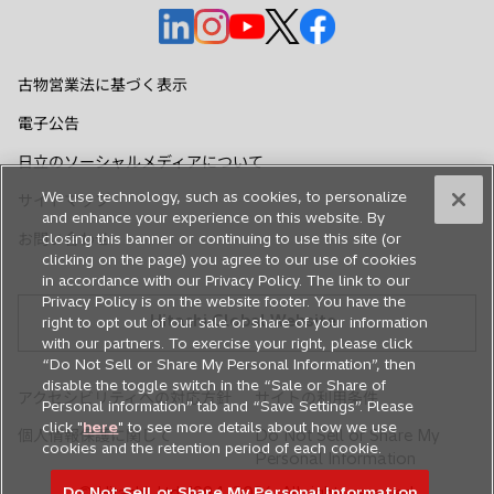
新
新
新
新
新
し
し
し
し
し
い
い
い
い
い
古物営業法に基づく表示
タ
タ
タ
タ
タ
電子公告
ブ
ブ
ブ
ブ
ブ
で
で
で
で
で
日立のソーシャルメディアについて
開
開
開
開
開
We use technology, such as cookies, to personalize
サイトマップ
く
く
く
く
く
and enhance your experience on this website. By
お問い合わせ
closing this banner or continuing to use this site (or
clicking on the page) you agree to our use of cookies
in accordance with our Privacy Policy. The link to our
Privacy Policy is on the website footer. You have the
Hitachi Global Website
right to opt out of our sale or share of your information
with our partners. To exercise your right, please click
“Do Not Sell or Share My Personal Information”, then
disable the toggle switch in the “Sale or Share of
アクセシビリティへの対応方針
サイトの利用条件
Personal information” tab and “Save Settings”. Please
click "
here
" to see more details about how we use
個人情報保護に関して
Do Not Sell or Share My
cookies and the retention period of each cookie.
Personal Information
Do Not Sell or Share My Personal Information
© Hitachi, Ltd. 1994,
2026
. All rights reserved.