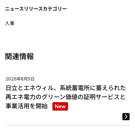
タ
タ
タ
ニュースリリースカテゴリー
ブ
ブ
ブ
で
で
で
人事
開
開
開
く
く
く
関連情報
2026年8月5日
日立とエネウィル、系統蓄電所に蓄えられた
再エネ電力のグリーン価値の証明サービスと
事業活用を開始
New