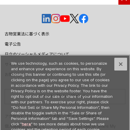
新
新
新
新
新
し
し
し
し
し
い
い
い
い
い
古物営業法に基づく表示
タ
タ
タ
タ
タ
電子公告
ブ
ブ
ブ
ブ
ブ
で
で
で
で
で
日立のソーシャルメディアについて
開
開
開
開
開
We use technology, such as cookies, to personalize
サイトマップ
く
く
く
く
く
and enhance your experience on this website. By
お問い合わせ
closing this banner or continuing to use this site (or
clicking on the page) you agree to our use of cookies
in accordance with our Privacy Policy. The link to our
Privacy Policy is on the website footer. You have the
Hitachi Global Website
right to opt out of our sale or share of your information
with our partners. To exercise your right, please click
“Do Not Sell or Share My Personal Information”, then
disable the toggle switch in the “Sale or Share of
アクセシビリティへの対応方針
サイトの利用条件
Personal information” tab and “Save Settings”. Please
click "
here
" to see more details about how we use
個人情報保護に関して
Do Not Sell or Share My
cookies and the retention period of each cookie.