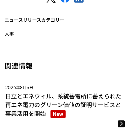
し
し
し
開
い
い
い
く
タ
タ
タ
ニュースリリースカテゴリー
ブ
ブ
ブ
で
で
で
人事
開
開
開
く
く
く
関連情報
2026年8月5日
日立とエネウィル、系統蓄電所に蓄えられた
再エネ電力のグリーン価値の証明サービスと
事業活用を開始
New