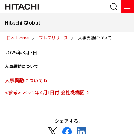
Hitachi Global
検索
日本 Home
プレスリリース
人事異動について
検索
2025年3月7日
人事異動について
人事異動について
新
し
<参考> 2025年4月1日付 会社機構図
新
い
し
タ
い
ブ
タ
で
シェアする:
ブ
開
新
新
新
で
く