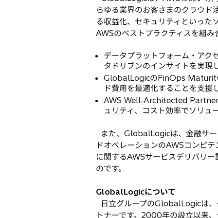
らゆる業界のお客さまのクラウド活用
る収益化、セキュリティといった
AWSのベストプラクティスを組み
データプラットフォーム・アク
タドリブンのインサイトを実現
GlobalLogicのFinOps 
ド費用を最適化することを支援
AWS Well-Architected P
ュリティ、コスト効率でソリュ
また、GlobalLogicは、金
ドオペレーションのAWSコンピテンシーを
に関するAWSサービスデリバリー認
のです。
GlobalLogicについて
日立グループのGlobalLog
トナーです。2000年の設立以来