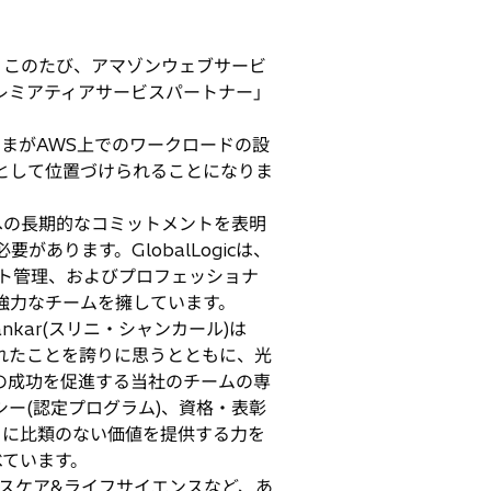
ic)は、このたび、アマゾンウェブサービ
 プレミアティアサービスパートナー」
さまがAWS上でのワークロードの設
として位置づけられることになりま
への長期的なコミットメントを表明
ります。GlobalLogicは、
クト管理、およびプロフェッショナ
強力なチームを擁しています。
ankar(スリニ・シャンカール)は
定されたことを誇りに思うとともに、光
の成功を促進する当社のチームの専
ー(認定プログラム)、資格・表彰
まに比類のない価値を提供する力を
べています。
ヘルスケア&ライフサイエンスなど、あ