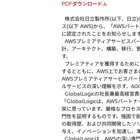
PDFダウンロード
新
し
株式会社日立製作所(以下、日立)の米国
い
ス(以下 AWS)から、「AWSパ
タ
に認定されたことをお知らせしま
ブ
AWSプレミアティアサービスパート
で
計、アーキテクト、構築、移行、
開
す。
く
プレミアティアを獲得するために
するとともに、AWS上でお客さまの
AWSプレミアティアサービスパー
ルサービスの深い理解を示す、60
GlobalLogicの社長兼最高経営
「GlobalLogicは、AWS
栄に思っています。厳格なプロセ
門性を証明するものです。強固で拡
の取得歴、および共同開発したソ
与え、イノベーションを加速し、
GlobalLogicは、AWSの