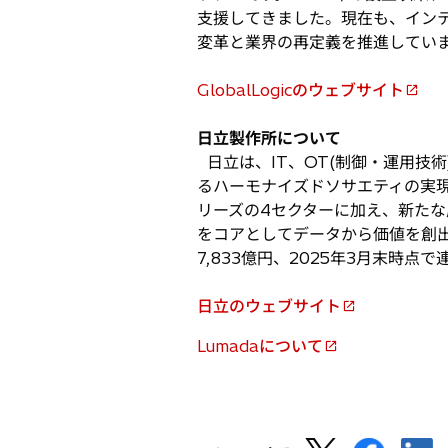
支援してきました。現在も、イン
変革と業界の再定義を推進してい
GlobalLogicのウェブサイト
新
し
日立製作所について
い
日立は、IT、OT(制御・運用技
タ
るハーモナイズドソサエティの実
ブ
リーズの4セクターに加え、新たな
で
をコアとしてデータから価値を創出す
開
7,833億円、2025年3月末時
く
日立のウェブサイト
新
し
Lumadaについて
新
い
し
タ
い
ブ
タ
で