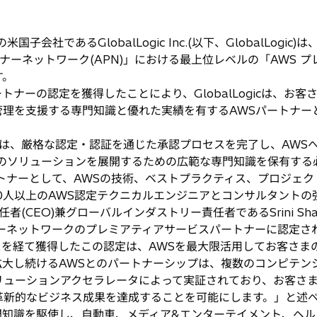
子会社であるGlobalLogic Inc.(以下、GlobalLog
ートナーネットワーク(APN)」における最上位レベルの「AWS
す。
ナーの認定を獲得したことにより、GlobalLogicは、お客
管理を支援する専門知識と優れた実績を有するAWSパートナー
は、厳格な認定・認証を通じた承認プロセスを完了し、AWS
ソリューションを展開するための広範な専門知識を保有する必要があ
トナーとして、AWSの技術、ベストプラクティス、プロジェ
0人以上のAWS認定テクニカルエンジニアとコンサルタントの
責任者(CEO)兼グローバルインダストリー責任者であるSrini Sh
パートナーネットワークのプレミアティアサービスパートナーに認
スを経て獲得したこの認定は、AWSを最大限活用してお客さま
大し続けるAWSとのパートナーシップは、複数のコンピテンシ
リューションアクセラレータによって実証されており、お客さ
革新的なビジネス成果を達成することを可能にします。」と述
深い専門知識を駆使し、自動車、メディア&エンターテイメント、