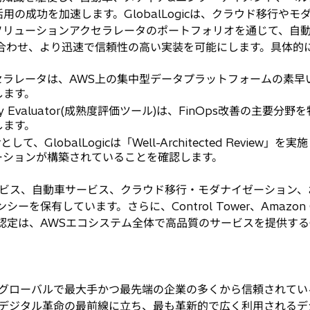
の成功を加速します。GlobalLogicは、クラウド移行や
ソリューションアクセラレータのポートフォリオを通じて、自
合わせ、より迅速で信頼性の高い実装を可能にします。具体的に
セラレータは、AWS上の集中型データプラットフォームの素早
します。
Maturity Evaluator(成熟度評価ツール)は、FinOps改善
します。
artnerとして、GlobalLogicは「Well-Architected Re
ーションが構築されていることを確認します。
融サービス、自動車サービス、クラウド移行・モダナイゼーション、
保有しています。さらに、Control Tower、Amazon Conne
定は、AWSエコシステム全体で高品質のサービスを提供するGlo
icは、グローバルで最大手かつ最先端の企業の多くから信頼されて
、デジタル革命の最前線に立ち、最も革新的で広く利用される