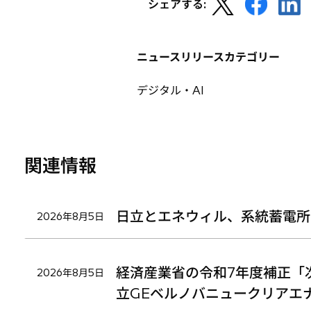
新
新
新
ブ
シェアする:
開
し
し
し
で
く
い
い
い
開
タ
タ
タ
く
ニュースリリースカテゴリー
ブ
ブ
ブ
で
で
で
デジタル・AI
開
開
開
く
く
く
関連情報
日立とエネウィル、系統蓄電所
2026年8月5日
経済産業省の令和7年度補正「
2026年8月5日
立GEベルノバニュークリアエ