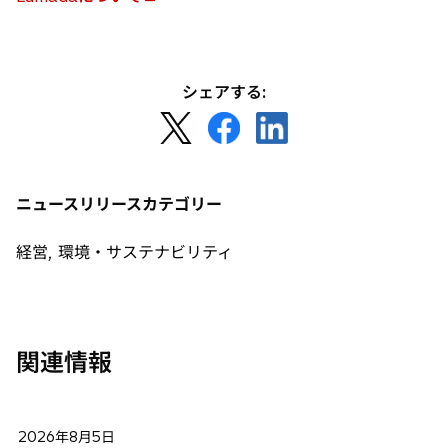
新
い
し
タ
い
ブ
タ
で
シェアする:
ブ
開
新
新
新
で
く
し
し
し
開
い
い
い
く
タ
タ
タ
ニュースリリースカテゴリー
ブ
ブ
ブ
で
で
で
経営, 環境・サステナビリティ
開
開
開
く
く
く
関連情報
2026年8月5日