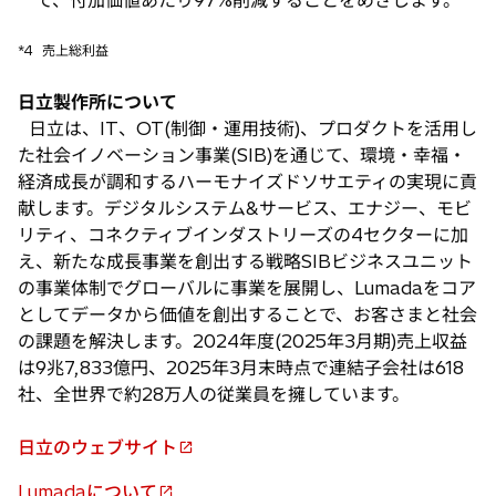
て、付加価値あたり97%削減することをめざします。
*4
売上総利益
日立製作所について
日立は、IT、OT(制御・運用技術)、プロダクトを活用し
た社会イノベーション事業(SIB)を通じて、環境・幸福・
経済成長が調和するハーモナイズドソサエティの実現に貢
献します。デジタルシステム&サービス、エナジー、モビ
リティ、コネクティブインダストリーズの4セクターに加
え、新たな成長事業を創出する戦略SIBビジネスユニット
の事業体制でグローバルに事業を展開し、Lumadaをコア
としてデータから価値を創出することで、お客さまと社会
の課題を解決します。2024年度(2025年3月期)売上収益
は9兆7,833億円、2025年3月末時点で連結子会社は618
社、全世界で約28万人の従業員を擁しています。
日立のウェブサイト
新
し
Lumadaについて