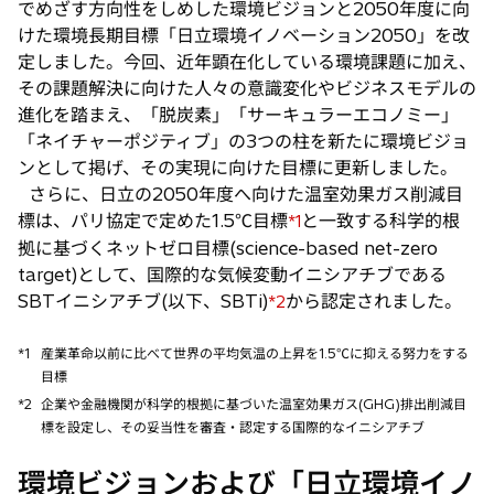
でめざす方向性をしめした環境ビジョンと2050年度に向
タ
けた環境長期目標「日立環境イノベーション2050」を改
ブ
定しました。今回、近年顕在化している環境課題に加え、
で
その課題解決に向けた人々の意識変化やビジネスモデルの
開
進化を踏まえ、「脱炭素」「サーキュラーエコノミー」
く
「ネイチャーポジティブ」の3つの柱を新たに環境ビジョ
ンとして掲げ、その実現に向けた目標に更新しました。
さらに、日立の2050年度へ向けた温室効果ガス削減目
標は、パリ協定で定めた1.5℃目標
と一致する科学的根
*1
拠に基づくネットゼロ目標(science-based net-zero
target)として、国際的な気候変動イニシアチブである
SBTイニシアチブ(以下、SBTi)
から認定されました。
*2
*1
産業革命以前に比べて世界の平均気温の上昇を1.5℃に抑える努力をする
目標
*2
企業や金融機関が科学的根拠に基づいた温室効果ガス(GHG)排出削減目
標を設定し、その妥当性を審査・認定する国際的なイニシアチブ
環境ビジョンおよび「日立環境イノ