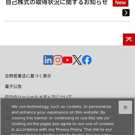
自己株式の取得状況に関するお知らせ
New
新
新
新
新
新
し
し
し
し
し
い
い
い
い
い
古物営業法に基づく表示
タ
タ
タ
タ
タ
電子公告
ブ
ブ
ブ
ブ
ブ
で
で
で
で
で
日立のソーシャルメディアについて
開
開
開
開
開
We use technology, such as cookies, to personalize
サイトマップ
く
く
く
く
く
and enhance your experience on this website. By
closing this banner or continuing to use this site (or
お問い合わせ
clicking on the page) you agree to our use of cookies
in accordance with our Privacy Policy. The link to our