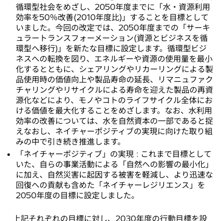
循環型社会をめざし、2050年度までに「水・資源利用
効率を50％改善(2010年度比)」することを目標として
いました。今回の改定では、2050年度までの「サーキ
ュラートランスフォーメーション(資源とビジネスを循
環型へ移行)」を新たな目標に設定します。循環型ビジ
ネスへの転換を図り、エネルギーや資源の使用量を最小
化するとともに、シェアリングやリカーリングによる製
品使用時の価値向上や製品寿命の延長、リマニュファク
チャリングやリサイクルによる寿命を迎えた製品の再資
源化などにより、モノやコトのライフサイクル全体にお
ける価値を最大化することをめざします。なお、水利用
効率の改善については、水を自然資本の一部であると捉
えなおし、ネイチャーポジティブの実現に向けた取り組
みの中で引き続き推進します。
「ネイチャーポジティブ」の実現 : これまで目標として
いた、自らの事業活動による「自然への影響の最小化」
に加え、自然災害に起因する被害を軽減し、より迅速な
回復への貢献も含めた「ネイチャーレジリエンス」を
2050年度の目標に設定しました。
上記それぞれの目標に対し、2030年度の行動目標を設