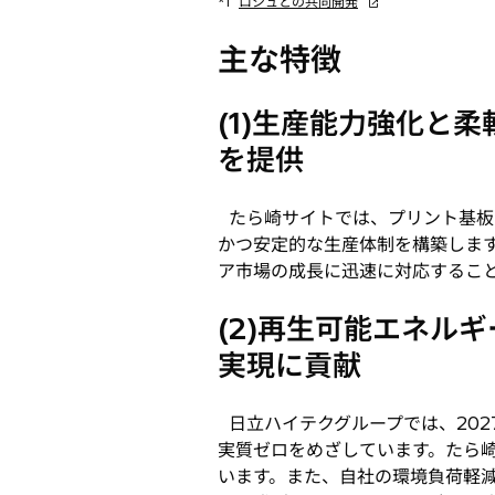
新
*1
ロシュとの共同開発
し
い
主な特徴
タ
ブ
(1)生産能力強化と
で
開
を提供
く
たら崎サイトでは、プリント基板
かつ安定的な生産体制を構築しま
ア市場の成長に迅速に対応すること
(2)再生可能エネル
実現に貢献
日立ハイテクグループでは、202
実質ゼロをめざしています。たら
います。また、自社の環境負荷軽減