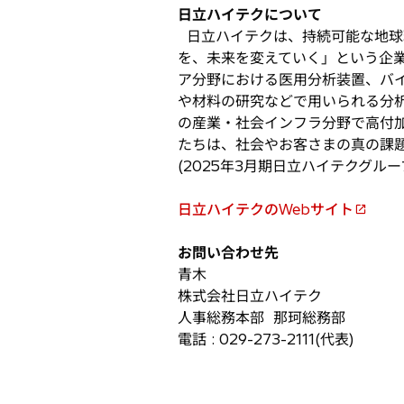
日立ハイテクについて
日立ハイテクは、持続可能な地球
を、未来を変えていく」という企
ア分野における医用分析装置、バ
や材料の研究などで用いられる分
の産業・社会インフラ分野で高付
たちは、社会やお客さまの真の課
(2025年3月期日立ハイテクグルー
日立ハイテクのWebサイト
新
し
お問い合わせ先
い
青木
タ
株式会社日立ハイテク
ブ
人事総務本部 那珂総務部
で
電話 : 029-273-2111(代表)
開
く