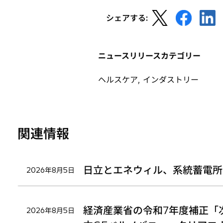
新
新
新
シェアする:
し
し
し
い
い
い
タ
タ
タ
ニュースリリースカテゴリー
ブ
ブ
ブ
で
で
で
ヘルスケア, インダストリー
開
開
開
く
く
く
関連情報
日立とエネウィル、系統蓄電所
2026年8月5日
経済産業省の令和7年度補正「
2026年8月5日