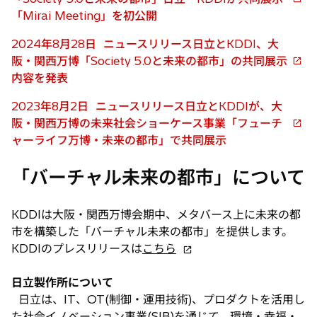
新
「Mirai Meeting」を初公開
し
い
2024年8月28日 ニュースリリース日立とKDDI、大
タ
阪・関西万博「Society 5.0と未来の都市」の共同展示
新
ブ
内容を発表
し
で
い
2023年8月2日 ニュースリリース日立とKDDIが、大
開
タ
阪・関西万博の未来社会ショーケース事業「フューチ
く
新
ブ
ャーライフ万博・未来の都市」で共同展示
し
で
い
開
「バーチャル未来の都市」について
タ
く
ブ
KDDIは大阪・関西万博会期中、メタバース上に未来の都
で
市を構築した「バーチャル未来の都市」を提供します。
開
新
KDDIのプレスリリースは
こちら
く
し
い
日立製作所について
タ
日立は、IT、OT(制御・運用技術)、プロダクトを活用し
ブ
た社会イノベーション事業(SIB)を通じて、環境・幸福・