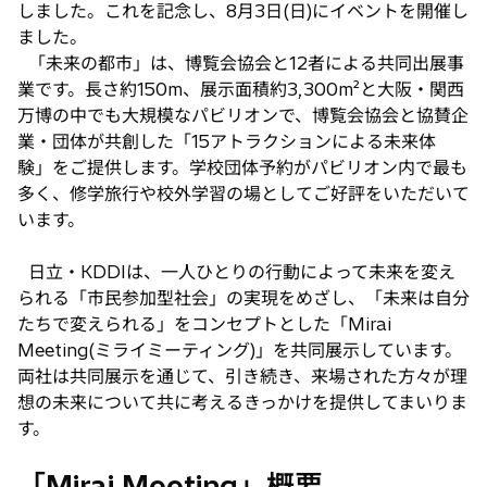
しました。これを記念し、8月3日(日)にイベントを開催し
ました。
「未来の都市」は、博覧会協会と12者による共同出展事
業です。長さ約150m、展示面積約3,300m²と大阪・関西
万博の中でも大規模なパビリオンで、博覧会協会と協賛企
業・団体が共創した「15アトラクションによる未来体
験」をご提供します。学校団体予約がパビリオン内で最も
多く、修学旅行や校外学習の場としてご好評をいただいて
います。
日立・KDDIは、一人ひとりの行動によって未来を変え
られる「市民参加型社会」の実現をめざし、「未来は自分
たちで変えられる」をコンセプトとした「Mirai
Meeting(ミライミーティング)」を共同展示しています。
両社は共同展示を通じて、引き続き、来場された方々が理
想の未来について共に考えるきっかけを提供してまいりま
す。
「Mirai Meeting」概要