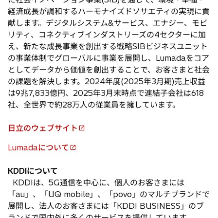
で
経済成長が調和するハーモナイズドソサエティの実現に貢
開
献します。デジタルシステム&サービス、エナジー、モビ
く
リティ、コネクティブインダストリーズの4セクターに加
え、新たな成長事業を創出する戦略SIBビジネスユニット
の事業体制でグローバルに事業を展開し、Lumadaをコア
としてデータから価値を創出することで、お客さまと社会
の課題を解決します。2024年度(2025年3月期)売上収益
は9兆7,833億円、2025年3月末時点で連結子会社は618
社、全世界で約28万人の従業員を擁しています。
日立のウェブサイト
新
し
Lumadaについて
新
い
し
タ
KDDIについて
い
ブ
KDDIは、5G通信を中心に、個人のお客さまには
タ
で
「au」、「UQ mobile」、「povo」のマルチブランドで
ブ
開
展開し、法人のお客さまには「KDDI BUSINESS」のブ
で
く
ランドで国内外に多くのサービスを提供しています。