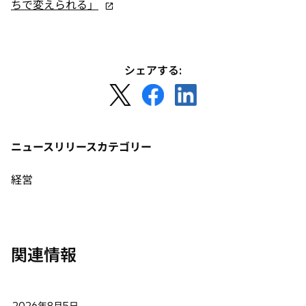
新
タ
ちで変えられる」
し
ブ
い
で
タ
開
ブ
く
シェアする:
で
新
新
新
開
し
し
し
く
い
い
い
タ
タ
タ
ニュースリリースカテゴリー
ブ
ブ
ブ
で
で
で
経営
開
開
開
く
く
く
関連情報