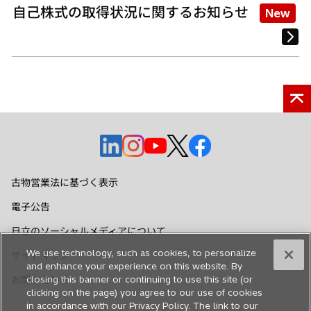
自己株式の取得状況に関するお知らせ
New
新
新
新
新
新
し
し
し
し
し
い
い
い
い
い
古物営業法に基づく表示
タ
タ
タ
タ
タ
電子公告
ブ
ブ
ブ
ブ
ブ
で
で
で
で
で
日立のソーシャルメディアについて
開
開
開
開
開
We use technology, such as cookies, to personalize
サイトマップ
く
く
く
く
く
and enhance your experience on this website. By
closing this banner or continuing to use this site (or
お問い合わせ
clicking on the page) you agree to our use of cookies
in accordance with our Privacy Policy. The link to our