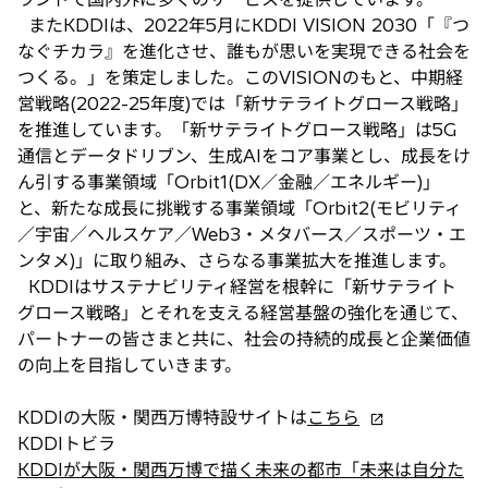
開
またKDDIは、2022年5月にKDDI VISION 2030「『つ
く
なぐチカラ』を進化させ、誰もが思いを実現できる社会を
つくる。」を策定しました。このVISIONのもと、中期経
営戦略(2022-25年度)では「新サテライトグロース戦略」
を推進しています。「新サテライトグロース戦略」は5G
通信とデータドリブン、生成AIをコア事業とし、成長をけ
ん引する事業領域「Orbit1(DX／金融／エネルギー)」
と、新たな成長に挑戦する事業領域「Orbit2(モビリティ
／宇宙／ヘルスケア／Web3・メタバース／スポーツ・エ
ンタメ)」に取り組み、さらなる事業拡大を推進します。
KDDIはサステナビリティ経営を根幹に「新サテライト
グロース戦略」とそれを支える経営基盤の強化を通じて、
パートナーの皆さまと共に、社会の持続的成長と企業価値
の向上を目指していきます。
新
KDDIの大阪・関西万博特設サイトは
こちら
し
KDDIトビラ
い
KDDIが大阪・関西万博で描く未来の都市「未来は自分た