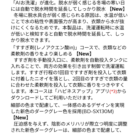
「AIお洗濯」が進化。脱水が弱く感じる冬場の寒い日
には自動で脱水時間を延長してしっかり脱水
【New】
冬場に脱水具合が弱く感じられる原因は、水温が低い
ことで水の粘性や表面張力が高まり、衣類から水が抜
けにくくなるためです。本製品は、洗濯運転時に水温
が低いと検知すると自動で脱水時間を延長して、しっ
かり脱水できます。
「すすぎ剤(レノアクエン酸in)」コースで、衣類などの
柔軟剤の香りをより楽しめる
【New】
すすぎ剤を手動投入口に、柔軟剤を自動投入タンクに
入れることで、両方の効果を引き出す制御で洗濯運転
します。すすぎ行程の1回目ですすぎ剤を投入して衣類
に付着したニオイを落とし、2回目のすすぎで衣類の量
に合わせた柔軟剤を投入して衣類に香りをつきやすく
します。本コースは「ハピネスアップ」アプリ
から
(*3)
ダウンロードしてご利用いただけます。
細部の色まで配慮して、一体感のあるデザインを実現
した新色のダークグレー色を採用(BD-SX130M)
【New】
圧迫感を与えず、陰影のメリハリが際立つ明度に調整
された新色ダークグレーは、細部の色まで配慮して、