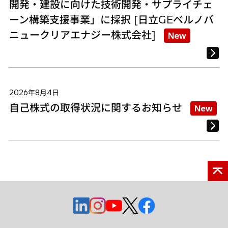
開発・建設に向けた技術開発・サプライチェ
ーン構築支援事業」に採択 [日立GEベルノバ
ニュークリアエナジー株式会社]
New
2026年8月4日
自己株式の取得状況に関するお知らせ
New
新
新
新
新
新
し
し
し
し
し
い
い
い
い
い