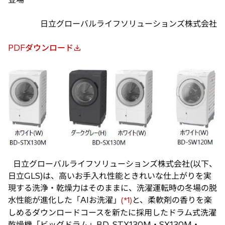
日立グローバルライフソリューションズ株式会社
PDFダウンロード
新
し
い
タ
ブ
で
開
く
日立グローバルライフソリューションズ株式会社(以下、
日立GLS)は、高いお手入れ性能ときれいな仕上がりを実
現する洗浄・乾燥力はそのままに、洗濯運転時の冬場の脱
水性能が進化した「AIお洗濯」
と、柔軟剤の香りを楽
(*1)
しめるダウンロードコースを新たに採用したドラム式洗濯
乾燥機「ビッグドラム」BD-STX130M・SX130M・