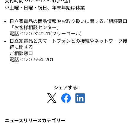
受付時間 9:00〜17:30(月〜金)
タ
※土曜・日曜・祝日、年末年始は休業
ブ
で
日立家電品の商品情報やお取り扱いに関するご相談窓口
開
「お客様相談センター」
く
電話 0120-3121-11(フリーコール)
日立家電品とスマートフォンとの接続やネットワーク接
続に関する
ご相談窓口
電話 0120-554-201
シェアする:
新
新
新
し
し
し
い
い
い
タ
タ
タ
ニュースリリースカテゴリー
ブ
ブ
ブ
で
で
で