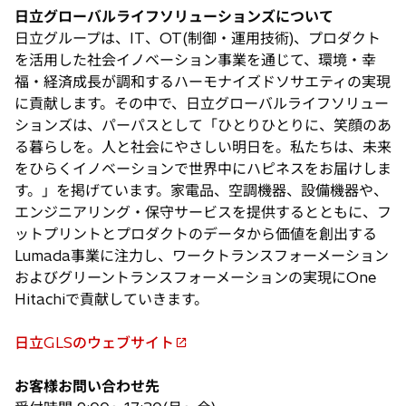
し
日立グローバルライフソリューションズについて
い
日立グループは、IT、OT(制御・運用技術)、プロダクト
タ
を活用した社会イノベーション事業を通じて、環境・幸
ブ
福・経済成長が調和するハーモナイズドソサエティの実現
で
に貢献します。その中で、日立グローバルライフソリュー
開
ションズは、パーパスとして「ひとりひとりに、笑顔のあ
く
る暮らしを。人と社会にやさしい明日を。私たちは、未来
をひらくイノベーションで世界中にハピネスをお届けしま
す。」を掲げています。家電品、空調機器、設備機器や、
エンジニアリング・保守サービスを提供するとともに、フ
ットプリントとプロダクトのデータから価値を創出する
Lumada事業に注力し、ワークトランスフォーメーション
およびグリーントランスフォーメーションの実現にOne
Hitachiで貢献していきます。
日立GLSのウェブサイト
新
し
お客様お問い合わせ先
い