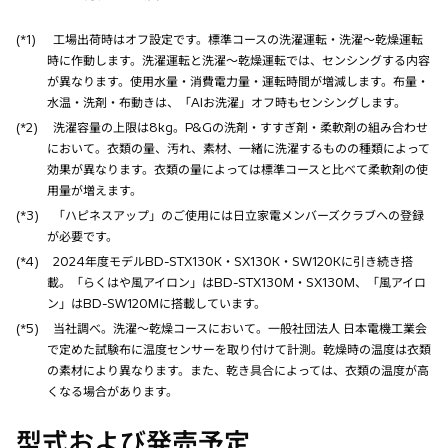
(*1)
工場出荷時はオフ設定です。標準コースの洗濯運転・洗濯〜乾燥運転
時に作動します。洗濯運転と洗濯〜乾燥運転では、センシングする内容
が異なります。使用水量・消費電力量・運転時間が増減します。布量・
水温・洗剤・布動きは、「AIお洗濯」オフ時もセンシングします。
(*2)
洗濯容量の上限は8kg。P&Gの洗剤・すすぎ剤・柔軟剤の組み合わせ
において。衣類の量、汚れ、素材、一緒に洗濯するものの種類によって
効果が異なります。衣類の量によっては標準コースと比べて柔軟剤の使
用量が増えます。
(*3)
「ハピネスアップ」のご使用には日立家電メンバーズクラブへの登録
が必要です。
(*4)
2024年度モデルBD-STX130K・SX130K・SW120Kに引き続き搭
載。「らくはや風アイロン」はBD-STX130M・SX130M、「風アイロ
ン」はBD-SW120Mに搭載しています。
(*5)
当社調べ。洗濯〜乾燥コースにおいて。一般社団法人 日本電機工業会
で定めた試験布に温度センサーを取り付けて計測。乾燥時の温度は衣類
の素材により異なります。また、乾き具合によっては、衣類の温度が高
くなる場合があります。
型式および発売予定