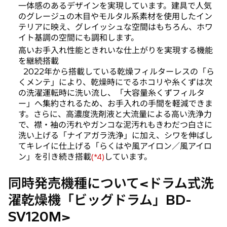
一体感のあるデザインを実現しています。建具で人気
のグレージュの木目やモルタル系素材を使用したイン
テリアに映え、グレイッシュな空間はもちろん、ホワ
イト基調の空間にも調和します。
高いお手入れ性能ときれいな仕上がりを実現する機能
を継続搭載
2022年から搭載している乾燥フィルターレスの「ら
くメンテ」により、乾燥時にでるホコリや糸くずは次
の洗濯運転時に洗い流し、「大容量糸くずフィルタ
ー」へ集約されるため、お手入れの手間を軽減できま
す。さらに、高濃度洗剤液と大流量による高い洗浄力
で、襟・袖の汚れやガンコな泥汚れもきわだつ白さに
洗い上げる「ナイアガラ洗浄」に加え、シワを伸ばし
てキレイに仕上げる「らくはや風アイロン／風アイロ
ン」を引き続き搭載
しています。
(*4)
同時発売機種について<ドラム式洗
濯乾燥機「ビッグドラム」BD-
SV120M>