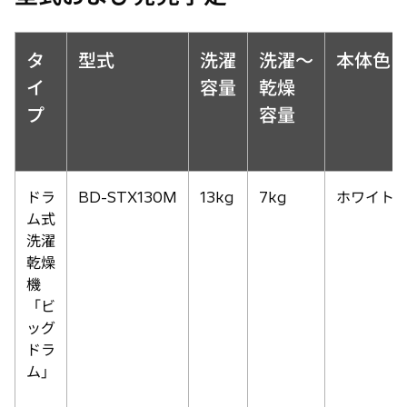
タ
型式
洗濯
洗濯〜
本体色
イ
容量
乾燥
プ
容量
ドラ
BD-STX130M
13kg
7kg
ホワイト(W
ム式
洗濯
乾燥
機
「ビ
ッグ
ドラ
ム」