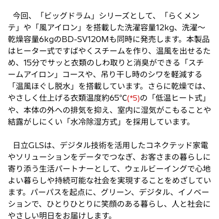
今回、「ビッグドラム」シリーズとして、「らくメン
テ」や「風アイロン」を搭載した洗濯容量12kg、洗濯〜
乾燥容量6kgのBD-SV120Mも同時に発売します。本製品
はヒーター式ですばやくスチームを作り、温風を出せるた
め、15分でサッと衣類のしわ取りと消臭ができる「スチ
ームアイロン」コースや、吊り干し時のシワを軽減する
「温風ほぐし脱水」を搭載しています。さらに乾燥では、
やさしく仕上げる衣類温度約65℃
の「低温ヒート式」
(*5)
や、本体の外への排気を抑え、室内に湿気がこもることや
結露がしにくい「水冷除湿方式」を採用しています。
日立GLSは、デジタル技術を活用したコネクテッド家電
やソリューションをデータでつなぎ、お客さまの暮らしに
寄り添う生活パートナーとして、ウェルビーイングで心地
よい暮らしや持続可能な社会を実現することをめざしてい
ます。パーパスを起点に、グリーン、デジタル、イノベー
ションで、ひとりひとりに笑顔のある暮らし、人と社会に
やさしい明日をお届けします。