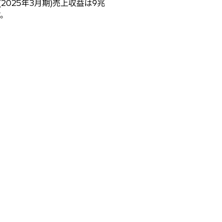
025年3月期)売上収益は9兆
す。