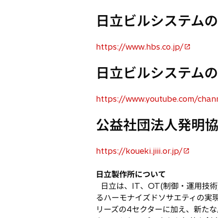
日立ビルシステムの
https://www.hbs.co.jp/
新
し
日立ビルシステムの
い
タ
ブ
https://www.youtube.com/c
新
で
し
公益社団法人発明協
開
い
く
タ
ブ
https://koueki.jiii.or.jp/
新
で
し
開
日立製作所について
い
く
日立は、IT、OT(制御・運用技
タ
るハーモナイズドソサエティの実
ブ
リーズの4セクターに加え、新たな
で