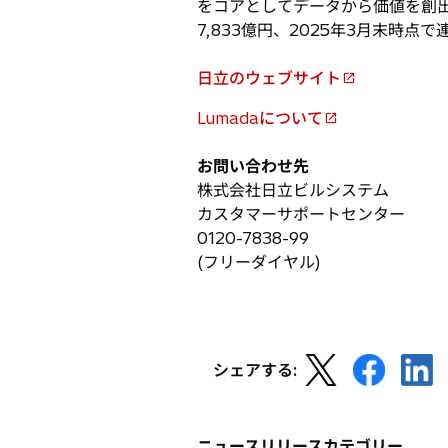
をコアとしてデータから価値を創出す
開
7,833億円、2025年3月末時
く
日立のウェブサイト
新
し
Lumadaについて
新
い
し
タ
お問い合わせ先
い
ブ
株式会社日立ビルシステム
タ
で
カスタマーサポートセンター
ブ
開
0120-7838-99
で
く
(フリーダイヤル)
開
く
新
新
新
シェアする:
し
し
し
い
い
い
タ
タ
タ
ニュースリリースカテゴリー