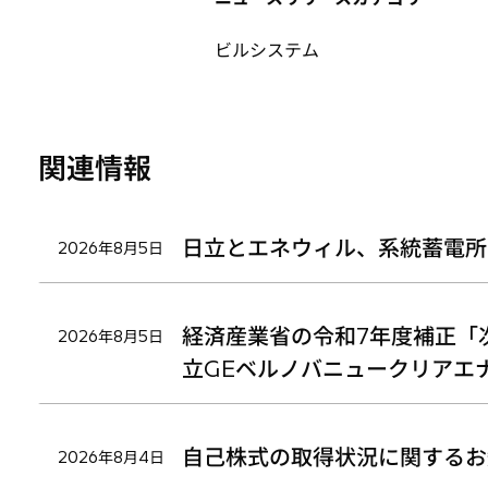
ブ
ブ
ブ
で
で
で
ビルシステム
開
開
開
く
く
く
関連情報
日立とエネウィル、系統蓄電所
2026年8月5日
経済産業省の令和7年度補正「
2026年8月5日
立GEベルノバニュークリアエ
自己株式の取得状況に関するお
2026年8月4日