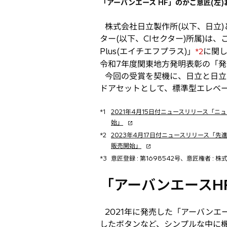
「アーバンエース HF」のかご意匠(左)お
株式会社日立製作所(以下、日立)
ター(以下、CIセクター)所属)は
Plus(エイチエフプラス)」
に関
*2
令和7年度関東地方発明表彰の「
今回の受賞を契機に、日立と日立ビ
ドアセットとして、標準型エレベ
*1
2021年4月15日付ニュースリリース「
新
始」
し
*2
2023年4月17日付ニュースリリース「
い
新
販売開始」
タ
し
*3
意匠登録 : 第1698542号、意匠権者 : 
ブ
い
で
タ
「アーバンエースHF
開
ブ
く
で
開
2021年に発売した「アーバンエ
く
したボタンなど、シンプルな中に