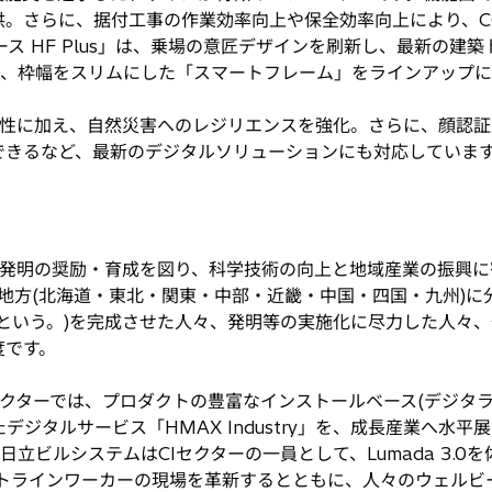
。さらに、据付工事の作業効率向上や保全効率向上により、C
ース HF Plus」は、乗場の意匠デザインを刷新し、最新の建
は、枠幅をスリムにした「スマートフレーム」をラインアップ
。
性に加え、自然災害へのレジリエンスを強化。さらに、顔認証
できるなど、最新のデジタルソリューションにも対応していま
要
発明の奨励・育成を図り、科学技術の向上と地域産業の振興に
地方(北海道・東北・関東・中部・近畿・中国・四国・九州)に
という。)を完成させた人々、発明等の実施化に尽力した人々
度です。
クターでは、プロダクトの豊富なインストールベース(デジタラ
ルサービス「HMAX Industry」を、成長産業へ水平展開する「I
日立ビルシステムはCIセクターの一員として、Lumada 3.0を体現するH
フロントラインワーカーの現場を革新するとともに、人々のウェル