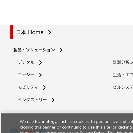
日本 Home
製品・ソリューション
デジタル
計測分析
エナジー
生活・エ
モビリティ
ビルシス
インダストリー
We use technology, such as cookies, to personalize and en
closing this banner or continuing to use this site (or clicki
新
新
新
新
新
cookies in accordance with our Privacy Policy. The link to ou