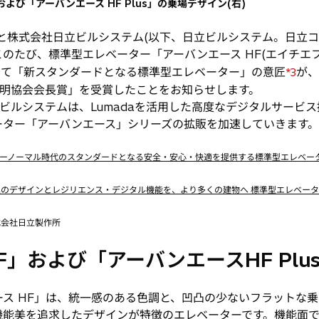
よび「アーバンエース HF Plus」の乗場デザイン(右)
と株式会社日立ビルシステム(以下、日立ビルシステム。日立
、このたび、標準型エレベーター「アーバンエース HF(エイチエフ
して「新スタンダードとなる標準型エレベーター」の意匠
が、
*3
発明協会会長賞」を受賞したことをお知らせします。
ルシステムは、Lumadaを活用した高度なデジタルサービ
ーター「アーバンエース」シリーズの拡販を加速していきます。
ニューノーマル時代のスタンダードとなる安全・安心・快適を提供する標準型エレベー
先進のデザインとレジリエンス・デジタル機能を、より多くの建物へ 標準型エレベーター
株式会社日立製作所
」および「アーバンエースHF Plu
ース HF」は、統一感のある色調と、凹凸の少ないフラットな
機能美を追求したデザインが特徴のエレベーターです。機能面