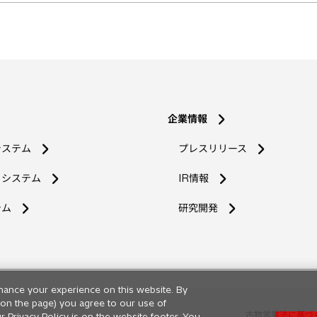
企業情報
システム
プレスリリース
コシステム
IR情報
新
テム
研究開発
し
い
タ
ブ
で
hance your experience on this website. By
開
ng on the page) you agree to our use of
く
古物営業法に基づ
r Privacy Policy is on the website footer. You