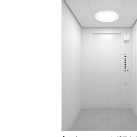
い
タ
ブ
で
開
く