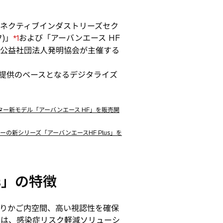
コネクティブインダストリーズセク
)」
および「アーバンエース HF
*1
公益社団法人発明協会が主催する
ス提供のベースとなるデジタライズ
ター新モデル「アーバンエース HF」を販売開
の新シリーズ「アーバンエースHF Plus」を
s」の特徴
乗りかご内空間、高い視認性を確保
では、感染症リスク軽減ソリューシ