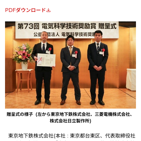
PDFダウンロード
新
し
い
タ
ブ
で
開
く
贈呈式の様子 (左から東京地下鉄株式会社、三菱電機株式会社、
株式会社日立製作所)
東京地下鉄株式会社(本社 : 東京都台東区、代表取締役社