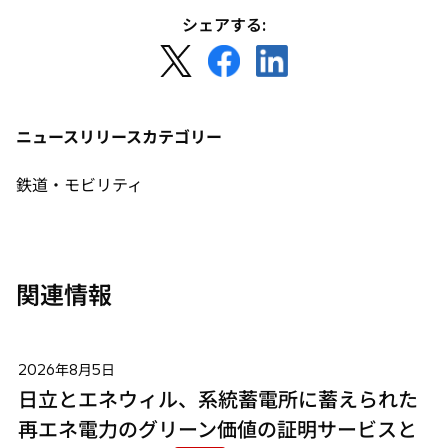
シェアする:
新
新
新
し
し
し
い
い
い
タ
タ
タ
ニュースリリースカテゴリー
ブ
ブ
ブ
で
で
で
鉄道・モビリティ
開
開
開
く
く
く
関連情報
2026年8月5日
日立とエネウィル、系統蓄電所に蓄えられた
再エネ電力のグリーン価値の証明サービスと