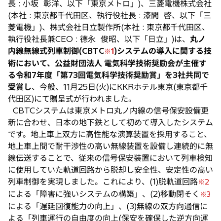
長 : 小坂 彰洋、以下「東京メトロ」)、三菱電機株式会社
(本社 : 東京都千代田区、執行役社長 : 漆間 啓、以下「三
菱電機」)、株式会社日立製作所(本社 : 東京都千代田区、
執行役社長兼CEO : 德永 俊昭、以下「日立」)は、
丸ノ
内線無線式列車制御(CBTC
)システムの導入に関する技
※1
術において、公益財団法人 電気科学技術奨励会が主催す
る令和7年度「第73回電気科学技術奨励賞」を3社共同で
受賞し
、今般、11月25日(火)にKKRホテル東京(東京都千
代田区)にて贈呈式が行われました。
CBTCシステムは東京メトロ丸ノ内線の信号保安設備更
新に合わせ、日本の地下鉄として初めて導入したシステム
です。地上車上双方に高性能な演算装置を採用すること、
地上車上間で耐干渉性の高い無線装置を設備し連続的に無
線伝送することで、従来の信号保安装置において列車検知
に使用していた軌道回路から脱却し安全性、安定性の高い
列車制御を実現しました。これにより、(1)脱軌道回路
※2
による「障害に強いシステムの構築」、(2)移動閉そく
※3
による「遅延回復能力の向上」、(3)無線の双方向通信に
よる「列車運行の自由度の向上(保安を確保した逆方向運