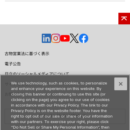
新
新
新
新
新
し
し
し
し
し
い
い
い
い
い
古物営業法に基づく表示
タ
タ
タ
タ
タ
電子公告
ブ
ブ
ブ
ブ
ブ
で
で
で
で
で
日立のソーシャルメディアについて
開
開
開
開
開
We use technology, such as cookies, to personalize
サイトマップ
く
く
く
く
く
and enhance your experience on this website. By
closing this banner or continuing to use this site (or
お問い合わせ
clicking on the page) you agree to our use of cookies
in accordance with our Privacy Policy. The link to our
Privacy Policy is on the website footer. You have the
Hitachi Global Website
right to opt out of our sale or share of your information
with our partners. To exercise your right, please click
“Do Not Sell or Share My Personal Information”, then