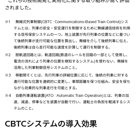
これらの技術開発と実用化に関する取り組みが高く評価
されました。
※1
無線式列車制御(CBTC : Communications-Based Train Control)シス
テムとは、列車の安全・安定運行を制御するために無線通信技術を利用
する信号保安システムの一つ。地上装置が先行列車の位置などに基づい
て後続列車が走行可能な位置を算出し、無線を介して後続列車に伝え、
後続列車は自ら走行可能な速度を計算して運行を制御する。
※2
脱軌道回路とは、軌道回路(鉄道のレールを回路の一部として使用し、
電流の流れにより列車の位置を検知するシステム)を使わない、無線を
活用した列車制御信号システムのこと。
※3
移動閉そくとは、先行列車の詳細位置に応じて、後続の列車に対する
進行可能な位置を連続的に変更し、車間距離を保つ仕組み。安全を保ち
ながら効果的な列車走行を可能とする。
※4
自動列車運転装置(ATO : Automatic Train Operation)とは、列車の加
速、減速、停車などを装置が自動で行い、運転士の負担を軽減するシス
テムのこと。
CBTCシステムの導入効果