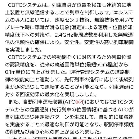
CBTCシステムは、列車自身が位置を検知し連続的に地
上装置と無線通信することで列車を制御します。本システ
ムの導入においては、速度センサ技術、無線技術を用いて
ブレーキ時に車輪が滑る現象(滑走)による速度・位置検知
精度低下への対策や、2.4GHz帯周波数を利用した無線通
信の信頼性の確保により、安全性、安定性の高い列車制御
を実現しました。
CBTCシステムでの移動閉そくに対応するため列車位置
の認識精度を、従来の軌道回路単位(最短50m程度)から
0.1m単位に向上させました。運行管理システムの進路制
御の機能向上と連動して、先行列車の進行に応じて後続列
車が逐次追従して運転することが可能となり、列車遅延に
対する回復効果の最大化を実現しました。
また、自動列車運転装置(ATO
)においてはCBTCシス
※4
テムからの位置通知(先行列車の位置情報)に基づきATOが
自列車の追従用運転パターンを生成して、自動的に加減速
を実施することで最適な制御が可能となり、駅間停車頻度
の削減及び乗り心地の向上が図られました。