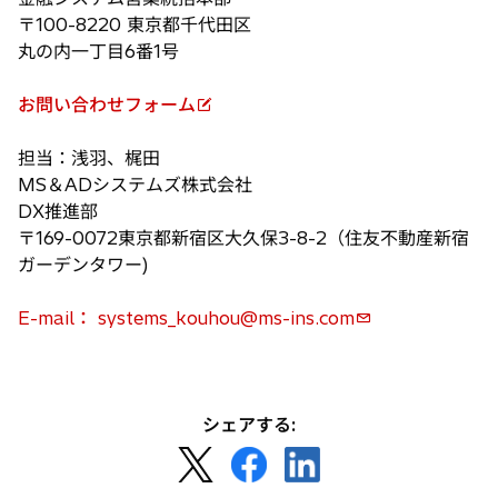
く
で
〒100-8220 東京都千代田区
開
丸の内一丁目6番1号
く
お問い合わせフォーム
新
し
担当：浅羽、梶田
い
MS＆ADシステムズ株式会社
タ
DX推進部
ブ
〒169-0072東京都新宿区大久保3-8-2（住友不動産新宿
で
ガーデンタワー)
開
く
E-mail： systems_kouhou@ms-ins.com
シェアする:
新
新
新
し
し
し