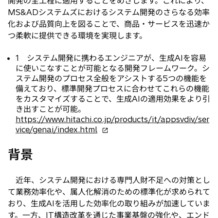
開発の全工程に適用することをめざします。これにより、
MS&ADシステムズにおけるシステム開発のさらなる効率
化および品質向上を図ることで、商品・サービスを迅速か
つ柔軟に提供できる環境を実現します。
1 システム開発に携わるエンジニアが、生成AIを容易
に使いこなすことが可能となる開発フレームワーク。シ
ステム開発のプロセス全般をアシストする5つの機能を
備えており、標準開発プロセスに合わせてこれらの機能
をカスタマイズすることで、生成AIの適用効果をより引
き出すことが可能。
https://www.hitachi.co.jp/products/it/appsvdiv/ser
新
vice/genai/index.html
し
い
背景
タ
ブ
近年、システム開発における専門人財不足への対策とし
で
開
て業務効率化や、属人化解消のための標準化が求められて
く
おり、生成AIを活用した効率化の取り組みが加速していま
す。一方、IT構造改革を通じた事業基盤の強化や、エンド