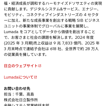
で
福・経済成長が調和するハーモナイズドソサエティの実現
開
に貢献します。デジタルシステム&サービス、エナジー、
く
モビリティ、コネクティブインダストリーズの 4 セクタ
ーに加え、新たな成長事業を創出する戦略 SIB ビジネス
ユニットの事業体制でグローバルに事業を展開し、
Lumada をコアとしてデータから価値を創出すること
で、お客さまと社会の課題を解決します。2024 年度
(2025 年 3 月期)売上収益は 9 兆 7,833 億円、2025 年
3 月末時点で連結子会社は 618 社、全世界で約 28 万人
の従業員を擁しています。
日立のウェブサイト
新
し
Lumadaについて
い
新
タ
し
お問い合わせ先
ブ
い
担当：千葉、高島
で
タ
株式会社日立製作所
開
ブ
金融システム営業統括本部