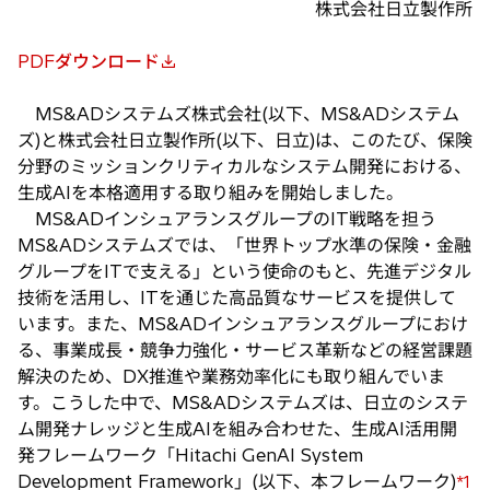
株式会社日立製作所
PDFダウンロード
新
し
MS&ADシステムズ株式会社(以下、MS&ADシステム
い
ズ)と株式会社日立製作所(以下、日立)は、このたび、保険
タ
分野のミッションクリティカルなシステム開発における、
ブ
生成AIを本格適用する取り組みを開始しました。
で
MS&ADインシュアランスグループのIT戦略を担う
開
MS&ADシステムズでは、「世界トップ水準の保険・金融
く
グループをITで支える」という使命のもと、先進デジタル
技術を活用し、ITを通じた高品質なサービスを提供して
います。また、MS&ADインシュアランスグループにおけ
る、事業成長・競争力強化・サービス革新などの経営課題
解決のため、DX推進や業務効率化にも取り組んでいま
す。こうした中で、MS&ADシステムズは、日立のシステ
ム開発ナレッジと生成AIを組み合わせた、生成AI活用開
発フレームワーク「Hitachi GenAI System
Development Framework」(以下、本フレームワーク)
*1