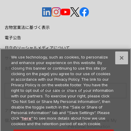
新
新
新
新
新
し
し
し
し
し
い
い
い
い
い
古物営業法に基づく表示
タ
タ
タ
タ
タ
電子公告
ブ
ブ
ブ
ブ
ブ
で
で
で
で
で
日立のソーシャルメディアについて
開
開
開
開
開
We use technology, such as cookies, to personalize
サイトマップ
く
く
く
く
く
and enhance your experience on this website. By
お問い合わせ
closing this banner or continuing to use this site (or
clicking on the page) you agree to our use of cookies
in accordance with our Privacy Policy. The link to our
Privacy Policy is on the website footer. You have the
Hitachi Global Website
right to opt out of our sale or share of your information
with our partners. To exercise your right, please click
“Do Not Sell or Share My Personal Information”, then
disable the toggle switch in the “Sale or Share of
アクセシビリティへの対応方針
サイトの利用条件
Personal information” tab and “Save Settings”. Please
click "
here
" to see more details about how we use
個人情報保護に関して
Do Not Sell or Share My
cookies and the retention period of each cookie.
Personal Information