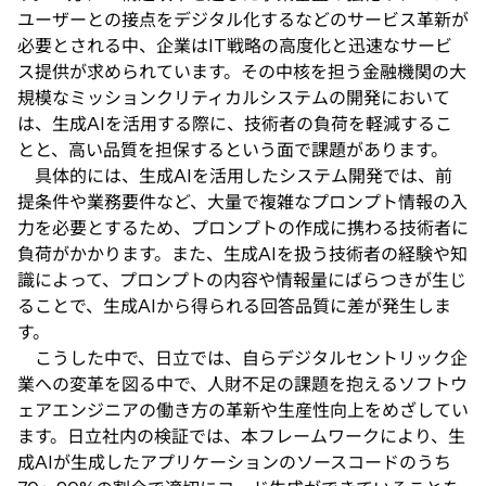
ユーザーとの接点をデジタル化するなどのサービス革新が
必要とされる中、企業はIT戦略の高度化と迅速なサービ
ス提供が求められています。その中核を担う金融機関の大
規模なミッションクリティカルシステムの開発において
は、生成AIを活用する際に、技術者の負荷を軽減するこ
とと、高い品質を担保するという面で課題があります。
具体的には、生成AIを活用したシステム開発では、前
提条件や業務要件など、大量で複雑なプロンプト情報の入
力を必要とするため、プロンプトの作成に携わる技術者に
負荷がかかります。また、生成AIを扱う技術者の経験や知
識によって、プロンプトの内容や情報量にばらつきが生じ
ることで、生成AIから得られる回答品質に差が発生しま
す。
こうした中で、日立では、自らデジタルセントリック企
業への変革を図る中で、人財不足の課題を抱えるソフトウ
ェアエンジニアの働き方の革新や生産性向上をめざしてい
ます。日立社内の検証では、本フレームワークにより、生
成AIが生成したアプリケーションのソースコードのうち