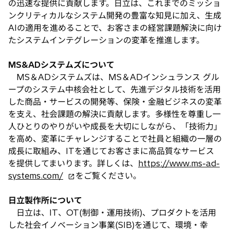
の迅速な提供に貢献します。日立は、これまでのミッショ
ンクリティカルなシステム開発の豊富な知見に加え、生成
AIの適用を進めることで、お客さまの経営課題解決に向け
たシステムインテグレーションの変革を推進します。
MS&ADシステムズについて
MS＆ADシステムズは、MS＆ADインシュランス グル
ープのシステム中核会社として、先進デジタル技術を活用
した商品・サービスの開発等、保険・金融ビジネスの変革
を支え、社会課題の解決に貢献します。多様性を尊重し一
人ひとりのやりがいや成長を大切にしながら、「技術力」
を高め、変革にチャレンジすることで社員と組織の一層の
成長に取組み、ITを通じてお客さまに高品質なサービス
を提供してまいります。詳しくは、
https://www.ms-ad-
新
systems.com/
をご覧ください。
し
い
日立製作所について
タ
日立は、IT、OT(制御・運用技術)、プロダクトを活用
ブ
した社会イノベーション事業(SIB)を通じて、環境・幸