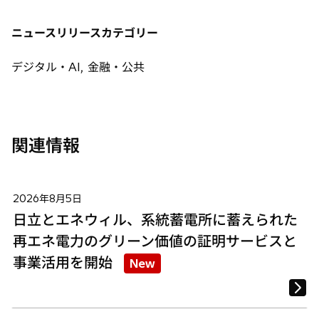
い
い
い
タ
タ
タ
ニュースリリースカテゴリー
ブ
ブ
ブ
で
で
で
デジタル・AI, 金融・公共
開
開
開
く
く
く
関連情報
2026年8月5日
日立とエネウィル、系統蓄電所に蓄えられた
再エネ電力のグリーン価値の証明サービスと
事業活用を開始
New