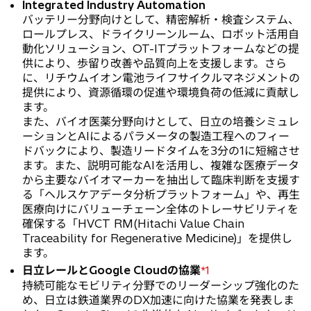
Integrated Industry Automation
バッテリー分野向けとして、精密解析・検査システム、
ロールプレス、ドライクリーンルーム、ロボット活用自
動化ソリューション、OT-ITプラットフォームなどの提
供により、歩留り改善や品質向上を支援します。さら
に、リチウムイオン電池ライフサイクルマネジメントの
提供により、資源循環の促進や環境負荷の低減に貢献し
ます。
また、バイオ医薬分野向けとして、日立の培養シミュレ
ーションとAIによるパラメータの製造工程へのフィー
ドバックにより、製造リードタイムを3分の1に短縮させ
ます。また、説明可能なAIを活用し、複雑な医療データ
から主要なバイオマーカーを抽出して臨床判断を支援す
る「ヘルスケアデータ分析プラットフォーム」や、再生
医療向けにバリューチェーン全体のトレーサビリティを
確保する「HVCT RM(Hitachi Value Chain
Traceability for Regenerative Medicine)」を提供し
ます。
日立レールとGoogle Cloudの協業
*1
持続可能なモビリティ分野でのリーダーシップ強化のた
め、日立は鉄道業界のDX加速に向けた協業を発表しま