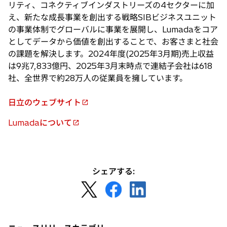
リティ、コネクティブインダストリーズの4セクターに加
え、新たな成長事業を創出する戦略SIBビジネスユニット
の事業体制でグローバルに事業を展開し、Lumadaをコア
としてデータから価値を創出することで、お客さまと社会
の課題を解決します。2024年度(2025年3月期)売上収益
は9兆7,833億円、2025年3月末時点で連結子会社は618
社、全世界で約28万人の従業員を擁しています。
日立のウェブサイト
新
し
Lumadaについて
新
い
し
タ
い
ブ
タ
で
シェアする:
ブ
開
新
新
新
で
く
し
し
し
開
い
い
い
く
タ
タ
タ