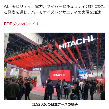
AI、モビリティ、電力、サイバーセキュリティ分野にわた
る発表を通じ、ハーモナイズドソサエティの実現を加速
PDFダウンロード
新
し
い
タ
ブ
で
開
く
CES2026の日立ブースの様子