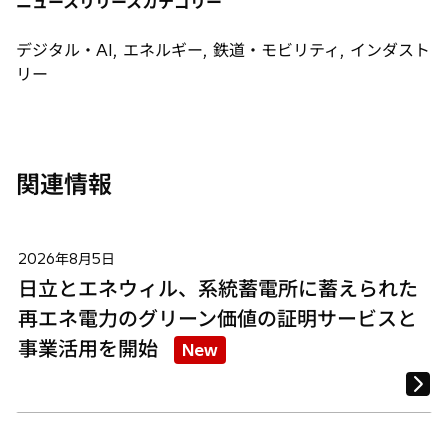
ニュースリリースカテゴリー
ブ
ブ
ブ
で
で
で
デジタル・AI, エネルギー, 鉄道・モビリティ, インダスト
開
開
開
リー
く
く
く
関連情報
2026年8月5日
日立とエネウィル、系統蓄電所に蓄えられた
再エネ電力のグリーン価値の証明サービスと
事業活用を開始
New