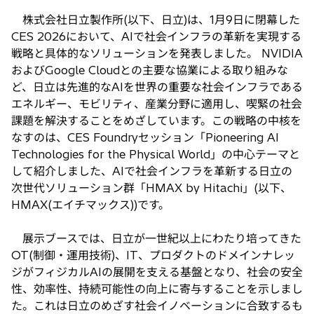
株式会社日立製作所(以下、日立)は、1月9日に閉幕した
CES 2026において、AIで社会インフラの革新を実現する
戦略と具体的なソリューションを発表しました。 NVIDIA
およびGoogle Cloudとの主要な協業による取り組みな
ど、日立は先進的なAIを世界の重要な社会インフラである
エネルギー、モビリティ、産業分野に適用し、喫緊の社会
課題を解決することをめざしています。この戦略の中核を
なすのは、CES Foundryセッション「Pioneering AI
Technologies for the Physical World」の中心テーマと
して紹介しました、AIで社会インフラを革新する日立の
次世代ソリューション群「HMAX by Hitachi」(以下、
HMAX(エイチマックス))です。
展示ブースでは、日立が一世紀以上にわたり培ってきた
OT(制御・運用技術)、IT、プロダクトのドメインナレッ
ジがフィジカルAIの展開を支える基盤となり、社会の安全
性、効率性、持続可能性の向上に寄与することを示しまし
た。これは日立のめざす社会イノベーションに合致するも