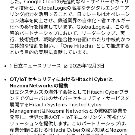
した。Google Cloudの先進的なAI・サイバーセキュリ
ティ技術と、GlobalLogicの高度なデジタルエンジニア
リング能力を活用することで、日立レールはオペレーシ
ョン効率を向上させ、鉄道業界の自律化・省エネルギー
化への移行を推進しています。GlobalLogicは、この戦
略的パートナーシップにおいて、リーダーシップ、実
行、技術提供、戦略的整合性の各面にわたり中核的かつ
主体的な役割を担い、「One Hitachi」として推進する
という目的の実現に貢献しています。
新
1
日立ニュースリリース
2025年12月3日
し
い
OT/IoTセキュリティにおけるHitachi Cyberと
タ
Nozomi Networksの提携
ブ
日立システムズの海外子会社としてHitachi Cyberブラ
で
ンドでグローバルのサイバーセキュリティ・サービスを
開
展開するHitachi Systems Trusted Cyber
く
ManagementはNozomi Networksとの戦略的協業を
発表し、世界水準のOT・IoTモニタリング・可視化ソ
リューションを提供します。このパートナーシップは、
産業分野におけるHitachi Cyberの深い知見とNozomi