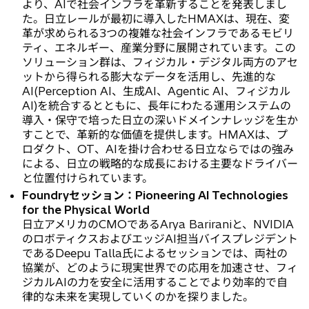
より、AIで社会インフラを革新することを発表しまし
た。日立レールが最初に導入したHMAXは、現在、変
革が求められる3つの複雑な社会インフラであるモビリ
ティ、エネルギー、産業分野に展開されています。この
ソリューション群は、フィジカル・デジタル両方のアセ
ットから得られる膨大なデータを活用し、先進的な
AI(Perception AI、生成AI、Agentic AI、フィジカル
AI)を統合するとともに、長年にわたる運用システムの
導入・保守で培った日立の深いドメインナレッジを生か
すことで、革新的な価値を提供します。HMAXは、プ
ロダクト、OT、AIを掛け合わせる日立ならではの強み
による、日立の戦略的な成長における主要なドライバー
と位置付けられています。
Foundryセッション：Pioneering AI Technologies
for the Physical World
日立アメリカのCMOであるArya Bariraniと、NVIDIA
のロボティクスおよびエッジAI担当バイスプレジデント
であるDeepu Talla氏によるセッションでは、両社の
協業が、どのように現実世界での応用を加速させ、フィ
ジカルAIの力を安全に活用することでより効率的で自
律的な未来を実現していくのかを探りました。