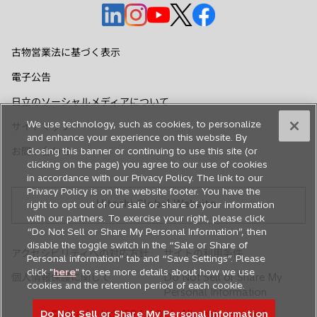
新
新
新
新
新
し
し
し
し
し
い
い
い
い
い
古物営業法に基づく表示
タ
タ
タ
タ
タ
電子公告
ブ
ブ
ブ
ブ
ブ
で
で
で
で
で
日立のソーシャルメディアについて
開
開
開
開
開
We use technology, such as cookies, to personalize
サイトマップ
く
く
く
く
く
and enhance your experience on this website. By
お問い合わせ
closing this banner or continuing to use this site (or
clicking on the page) you agree to our use of cookies
in accordance with our Privacy Policy. The link to our
Privacy Policy is on the website footer. You have the
Hitachi Global Website
right to opt out of our sale or share of your information
with our partners. To exercise your right, please click
“Do Not Sell or Share My Personal Information”, then
disable the toggle switch in the “Sale or Share of
アクセシビリティへの対応方針
サイトの利用条件
Personal information” tab and “Save Settings”. Please
click "
here
" to see more details about how we use
個人情報保護に関して
Do Not Sell or Share My
cookies and the retention period of each cookie.
Personal Information
© Hitachi, Ltd. 1994,
2026
. All rights reserved.
Do Not Sell or Share My Personal Information