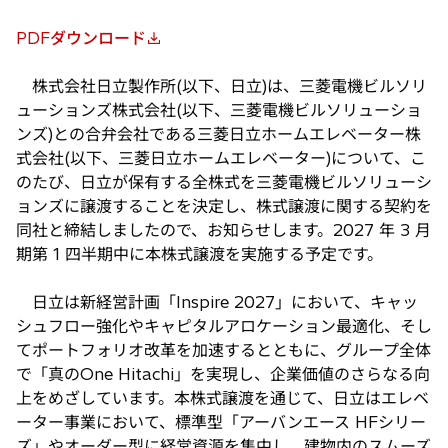
PDFダウンロード
新
し
株式会社日立製作所(以下、日立)は、三菱電機ビルソリ
い
ューションズ株式会社(以下、三菱電機ビルソリューショ
タ
ンズ)との合弁会社である三菱日立ホームエレベーター株
ブ
式会社(以下、三菱日立ホームエレベーター)について、こ
で
のたび、日立が保有する全株式を三菱電機ビルソリューシ
開
ョンズに譲渡することを決定し、株式譲渡に関する契約を
く
同社と締結しましたので、お知らせします。2027 年 3 月
期第 1 四半期中に本株式譲渡を実施する予定です。
日立は新経営計画「Inspire 2027」において、キャッ
シュフロー強化やキャピタルアロケーション最適化、そし
てポートフォリオ改革を加速するとともに、グループ全体
で「真のOne Hitachi」を実現し、企業価値のさらなる向
上をめざしています。本株式譲渡を通じて、日立はエレベ
ーター事業において、標準型「アーバンエース HFシリー
ズ」やオーダー型に経営資源を集中し、建物内のスムーズ