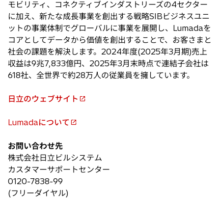
モビリティ、コネクティブインダストリーズの4セクター
に加え、新たな成長事業を創出する戦略SIBビジネスユニ
ットの事業体制でグローバルに事業を展開し、Lumadaを
コアとしてデータから価値を創出することで、お客さまと
社会の課題を解決します。2024年度(2025年3月期)売上
収益は9兆7,833億円、2025年3月末時点で連結子会社は
618社、全世界で約28万人の従業員を擁しています。
日立のウェブサイト
新
し
Lumadaについて
い
新
タ
し
お問い合わせ先
ブ
い
株式会社日立ビルシステム
で
タ
カスタマーサポートセンター
開
ブ
0120-7838-99
く
で
(フリーダイヤル)
開
く