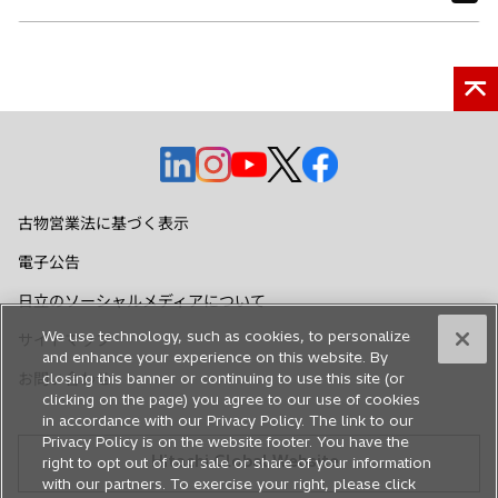
新
新
新
新
新
し
し
し
し
し
い
い
い
い
い
古物営業法に基づく表示
タ
タ
タ
タ
タ
電子公告
ブ
ブ
ブ
ブ
ブ
で
で
で
で
で
日立のソーシャルメディアについて
開
開
開
開
開
We use technology, such as cookies, to personalize
サイトマップ
く
く
く
く
く
and enhance your experience on this website. By
お問い合わせ
closing this banner or continuing to use this site (or
clicking on the page) you agree to our use of cookies
in accordance with our Privacy Policy. The link to our
Privacy Policy is on the website footer. You have the
Hitachi Global Website
right to opt out of our sale or share of your information
with our partners. To exercise your right, please click