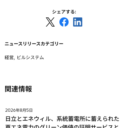
シェアする:
新
新
新
し
し
し
い
い
い
タ
タ
タ
ニュースリリースカテゴリー
ブ
ブ
ブ
で
で
で
経営, ビルシステム
開
開
開
く
く
く
関連情報
2026年8月5日
日立とエネウィル、系統蓄電所に蓄えられた
再エネ電力のグリーン価値の証明サービスと