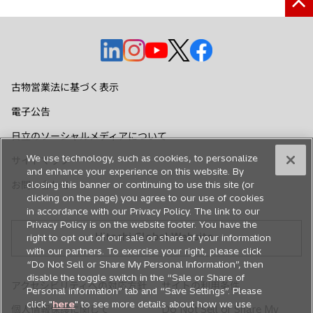
新
新
新
新
新
し
し
し
し
し
い
い
い
い
い
古物営業法に基づく表示
タ
タ
タ
タ
タ
電子公告
ブ
ブ
ブ
ブ
ブ
で
で
で
で
で
日立のソーシャルメディアについて
開
開
開
開
開
We use technology, such as cookies, to personalize
サイトマップ
く
く
く
く
く
and enhance your experience on this website. By
お問い合わせ
closing this banner or continuing to use this site (or
clicking on the page) you agree to our use of cookies
in accordance with our Privacy Policy. The link to our
Privacy Policy is on the website footer. You have the
Hitachi Global Website
right to opt out of our sale or share of your information
with our partners. To exercise your right, please click
“Do Not Sell or Share My Personal Information”, then
disable the toggle switch in the “Sale or Share of
アクセシビリティへの対応方針
サイトの利用条件
Personal information” tab and “Save Settings”. Please
click "
here
" to see more details about how we use
個人情報保護に関して
Do Not Sell or Share My