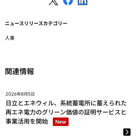
し
し
し
開
い
い
い
く
タ
タ
タ
ニュースリリースカテゴリー
ブ
ブ
ブ
で
で
で
人事
開
開
開
く
く
く
関連情報
2026年8月5日
日立とエネウィル、系統蓄電所に蓄えられた
再エネ電力のグリーン価値の証明サービスと
事業活用を開始
New