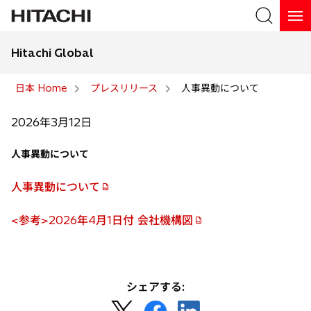
Hitachi Global
検索
日本 Home
プレスリリース
人事異動について
検索
2026年3月12日
人事異動について
人事異動について
新
し
<参考>2026年4月1日付 会社機構図
い
新
タ
し
ブ
い
で
タ
シェアする:
開
ブ
新
新
新
く
で