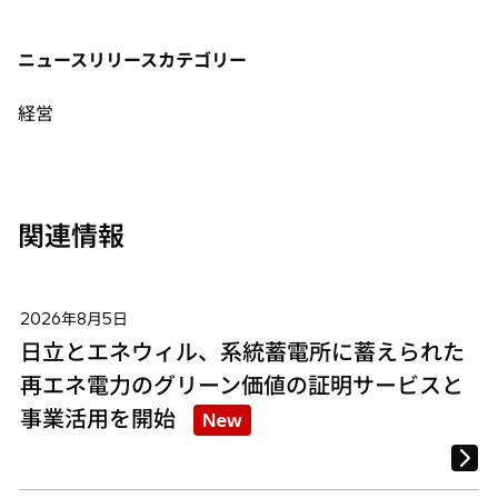
開
い
い
い
く
タ
タ
タ
ニュースリリースカテゴリー
ブ
ブ
ブ
で
で
で
経営
開
開
開
く
く
く
関連情報
2026年8月5日
日立とエネウィル、系統蓄電所に蓄えられた
再エネ電力のグリーン価値の証明サービスと
事業活用を開始
New