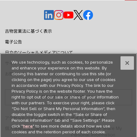
新
新
新
新
新
し
し
し
し
し
い
い
い
い
い
古物営業法に基づく表示
タ
タ
タ
タ
タ
電子公告
ブ
ブ
ブ
ブ
ブ
で
で
で
で
で
日立のソーシャルメディアについて
開
開
開
開
開
We use technology, such as cookies, to personalize
サイトマップ
く
く
く
く
く
and enhance your experience on this website. By
お問い合わせ
closing this banner or continuing to use this site (or
clicking on the page) you agree to our use of cookies
in accordance with our Privacy Policy. The link to our
Privacy Policy is on the website footer. You have the
Hitachi Global Website
right to opt out of our sale or share of your information
with our partners. To exercise your right, please click
“Do Not Sell or Share My Personal Information”, then
disable the toggle switch in the “Sale or Share of
アクセシビリティへの対応方針
サイトの利用条件
Personal information” tab and “Save Settings”. Please
click "
here
" to see more details about how we use
個人情報保護に関して
Do Not Sell or Share My
cookies and the retention period of each cookie.
Personal Information