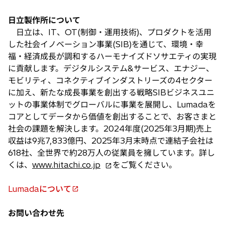
日立製作所について
日立は、IT、OT(制御・運用技術)、プロダクトを活用
した社会イノベーション事業(SIB)を通じて、環境・幸
福・経済成長が調和するハーモナイズドソサエティの実現
に貢献します。デジタルシステム&サービス、エナジー、
モビリティ、コネクティブインダストリーズの4セクター
に加え、新たな成長事業を創出する戦略SIBビジネスユニ
ットの事業体制でグローバルに事業を展開し、Lumadaを
コアとしてデータから価値を創出することで、お客さまと
社会の課題を解決します。2024年度(2025年3月期)売上
収益は9兆7,833億円、2025年3月末時点で連結子会社は
618社、全世界で約28万人の従業員を擁しています。詳し
新
くは、
www.hitachi.co.jp
をご覧ください。
し
い
Lumadaについて
新
タ
し
ブ
お問い合わせ先
い
で