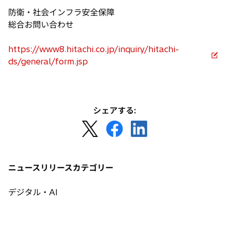
タ
開
防衛・社会インフラ安全保障
ブ
く
総合お問い合わせ
で
開
https://www8.hitachi.co.jp/inquiry/hitachi-
く
新
ds/general/form.jsp
し
い
タ
ブ
シェアする:
で
新
新
新
開
し
し
し
く
い
い
い
タ
タ
タ
ニュースリリースカテゴリー
ブ
ブ
ブ
で
で
で
デジタル・AI
開
開
開
く
く
く