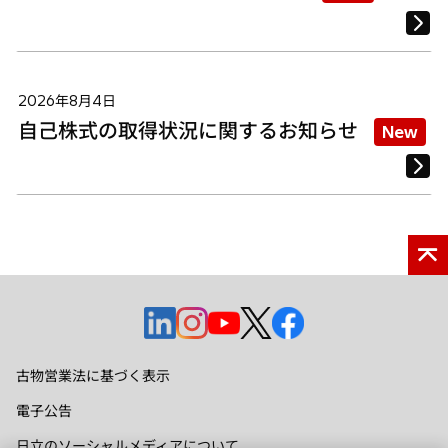
2026年8月4日
自己株式の取得状況に関するお知らせ
New
新
新
新
新
新
し
し
し
し
し
い
い
い
い
い
古物営業法に基づく表示
タ
タ
タ
タ
タ
電子公告
ブ
ブ
ブ
ブ
ブ
で
で
で
で
で
日立のソーシャルメディアについて