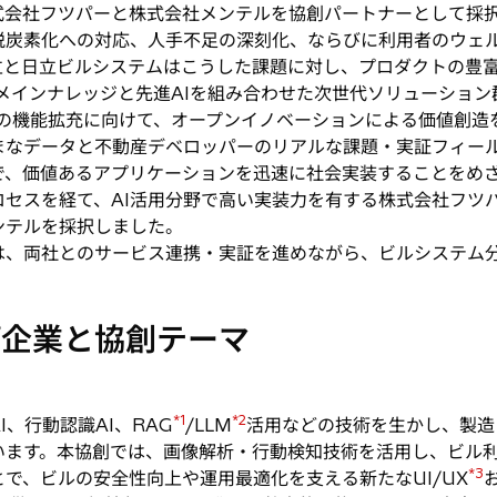
式会社フツパーと株式会社メンテルを協創パートナーとして採
炭素化への対応、人手不足の深刻化、ならびに利用者のウェ
立と日立ビルシステムはこうした課題に対し、プロダクトの豊富
ンナレッジと先進AIを組み合わせた次世代ソリューション群「HMA
raiの機能拡充に向けて、オープンイノベーションによる価値創
なデータと不動産デベロッパーのリアルな課題・実証フィー
、価値あるアプリケーションを迅速に社会実装することをめざし
セスを経て、AI活用分野で高い実装力を有する株式会社フツパ
ンテルを採択しました。
、両社とのサービス連携・実証を進めながら、ビルシステム
プ企業と協創テーマ
*1
*2
、行動認識AI、RAG
/LLM
活用などの技術を生かし、製造
います。本協創では、画像解析・行動検知技術を活用し、ビル
*3
で、ビルの安全性向上や運用最適化を支える新たなUI/UX