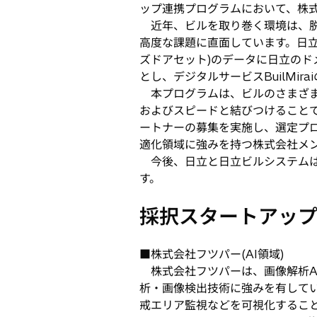
ップ連携プログラムにおいて、株
タ
近年、ビルを取り巻く環境は、脱
ブ
高度な課題に直面しています。日
で
ズドアセット)のデータに日立のドメイ
開
とし、デジタルサービスBuilMi
く
本プログラムは、ビルのさまざま
およびスピードと結びつけることで
ートナーの募集を実施し、選定プロ
適化領域に強みを持つ株式会社メ
今後、日立と日立ビルシステムは
す。
採択スタートアッ
■株式会社フツパー(AI領域)
株式会社フツパーは、画像解析AI
析・画像検出技術に強みを有して
戒エリア監視などを可視化すること