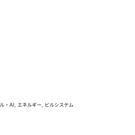
ブ
で
開
く
・AI, エネルギー, ビルシステム