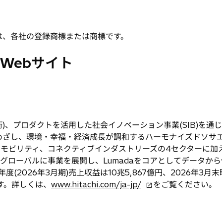
は、各社の登録商標または商標です。
Webサイト
術)、プロダクトを活用した社会イノベーション事業(SIB)を
めざし、環境・幸福・経済成長が調和するハーモナイズドソサ
、モビリティ、コネクティブインダストリーズの4セクターに加
でグローバルに事業を展開し、Lumadaをコアとしてデータか
度(2026年3月期)売上収益は10兆5,867億円、2026年3
新
す。詳しくは、
www.hitachi.com/ja-jp/
をご覧ください。
し
い
タ