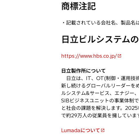
商標注記
・記載されている会社名、製品名
日立ビルシステムの
https://www.hbs.co.jp/
新
し
日立製作所について
い
日立は、IT、OT(制御・運用技
タ
新し続けるグローバルリーダーを
ブ
ルシステム&サービス、エナジー
で
SIBビジネスユニットの事業体制
開
と社会の課題を解決します。2025年
く
で約29万人の従業員を擁していま
Lumadaについて
新