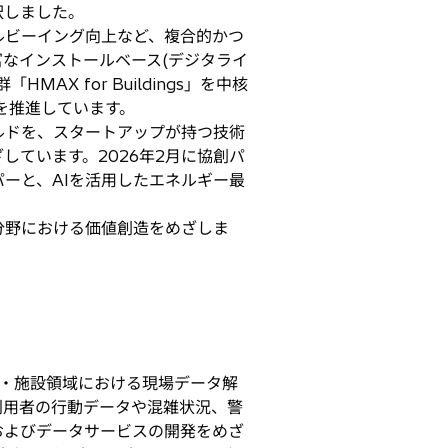
択しました。
ルビーイング向上など、複合的かつ
なインストールベース(デジタライ
X for Buildings」を中核
造を推進しています。
ルドを、スタートアップが持つ技術
ています。2026年2月に協創パ
ーと、AIを活用したエネルギー最
分野における価値創造をめざしま
・施設領域における現場データ解
利用者の行動データや混雑状況、警
およびデータサービスの開発をめざ