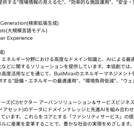
aiが提供する”現場情報の見える化”、”効率的な施設運用”、”安
ed Generation(検索拡張生成)
odels(大規模言語モデル)
er Experience
域)
エネルギー分野における高度なドメイン知識と、AIによる最
化などに関するソリューションを提供しています。本協創では
高度活用などを通じて、BuilMiraiのエネルギーマネジメン
iが提供する”設備・エネルギーの最適運用”、”環境負荷低減”、”
ズ(CI)セクター アーバンソリューション＆サービスビジネ
ドアセット)のデータにドメインナレッジと先進AIを組み合わ
gs」に注力しています。これらをコアとする「ファシリティサービス
バルに産業を変革することで、豊かな社会の実現をめざします