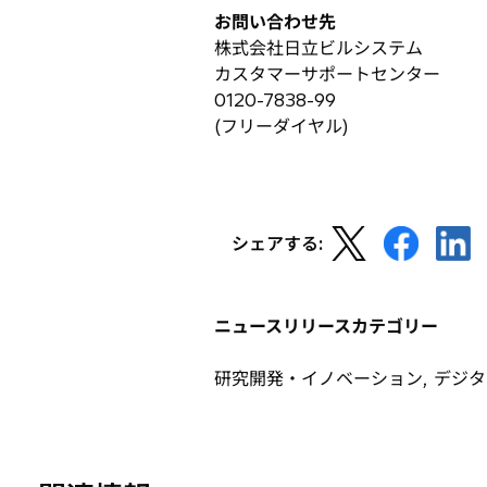
し
お問い合わせ先
い
株式会社日立ビルシステム
タ
カスタマーサポートセンター
ブ
0120-7838-99
で
(フリーダイヤル)
開
く
新
新
新
シェアする:
し
し
し
い
い
い
タ
タ
タ
ニュースリリースカテゴリー
ブ
ブ
ブ
で
で
で
研究開発・イノベーション, デジタル
開
開
開
く
く
く