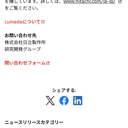
新
を擁しています。詳しくは、
www.hitachi.com/ja-jp/
し
をご覧ください。
い
タ
Lumadaについて
新
ブ
し
で
お問い合わせ先
い
開
株式会社日立製作所
タ
く
研究開発グループ
ブ
で
問い合わせフォーム
開
新
く
し
い
タ
シェアする:
ブ
新
新
新
で
し
し
し
開
い
い
い
く
タ
タ
タ
ニュースリリースカテゴリー
ブ
ブ
ブ