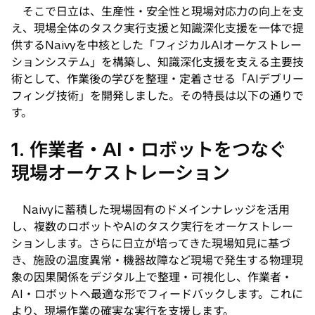
開
そこで日立は、生産性・安全性と現場対応力の向上を支
く
え、現場全体のタスク実行支援と知識深化支援を一体で提
供するNaivyを中核とした「フィジカルAIオーケストレー
ションシステム」を構築し、知識深化支援を支える主要技
術として、作業後の学びを整理・定着させる「AIデブリー
フィング技術」を開発しました。その特長は以下の通りで
す。
1. 作業者・AI・ロボットをつなぐ
現場オーケストレーション
Naivyに蓄積した現場固有のドメインナレッジを活用
し、複数のロボットやAIのタスク実行をオーケストレー
ションします。さらに日立が培ってきた現場知見に基づ
き、施設の温度異常・機器故障など現場で発生する物理現
象の因果関係をデジタル上で整理・可視化し、作業者・
AI・ロボットへ最適な形でフィードバックします。これに
より、現場作業の確実な実行を支援します。