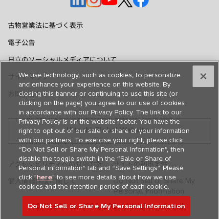
し
し
し
し
し
い
い
い
い
い
古物営業法に基づく表示
タ
タ
タ
タ
タ
電子公告
ブ
ブ
ブ
ブ
ブ
で
で
で
で
で
日立のソーシャルメディアについて
開
開
開
開
開
We use technology, such as cookies, to personalize
サイトマップ
く
く
く
く
く
and enhance your experience on this website. By
closing this banner or continuing to use this site (or
お問い合わせ
clicking on the page) you agree to our use of cookies
in accordance with our Privacy Policy. The link to our
Privacy Policy is on the website footer. You have the
Hitachi Global Website
right to opt out of our sale or share of your information
with our partners. To exercise your right, please click
“Do Not Sell or Share My Personal Information”, then
disable the toggle switch in the “Sale or Share of
アクセシビリティへの対応方針
サイトの利用条件
Personal information” tab and “Save Settings”. Please
click "
here
" to see more details about how we use
個人情報保護に関して
Do Not Sell or Share My
cookies and the retention period of each cookie.
Personal Information
Do Not Sell or Share My Personal Information
© Hitachi, Ltd. 1994,
2026
. All rights reserved.