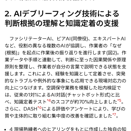
2. AIデブリーフィング技術による
判断根拠の理解と知識定着の支援
ファシリテーターAI、ピアAI(同僚役)、エキスパートAI
など、役割の異なる複数のAIが協調し、作業者の「なぜ
(根拠)」を起点に作業後の振り返りを進行します(図2)。作
業データや手順と連動して、判断に至った因果関係や原理
原則を整理し、作業者が自分の言葉で説明できる状態を支
援します。これにより、経験を知識として定着させ、突発
的なトラブルや例外的な事象にも応用できる現場対応力の
向上につなげます。空調保守業務を模擬した社内検証で
は、従来の1対1によるAI対話(チャットボット形式)と比
*4
*5
べ、知識定着テスト
のスコアが約70%向上しました
。
*6
さらに、DASH
による評価やアンケートにより、学びの
*7
質や主体的に取り組む集中度の改善を確認しました
。
4 現場熟練者へのヒアリングをもとに作成した独自の知