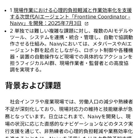
1
現場作業における心理的負担軽減と作業効率化を支援
する次世代AIエージェント「Frontline Coordinator -
新
Naivy」を開発：2025年7月3日
し
2 単独では難しい複雑な課題に対し、複数のAIモデルや
い
ツール、システムを連携・統合・管理し、自動で協調動
タ
作させる仕組み。Naivyにおいては、メタバースやAIエ
ブ
ージェント群を起点としながら、ロボット制御や各種機
で
器・装置の自動操作など現場での具体的なアクションを
開
担うフィジカルAI群、現場作業者・監督者との高度協
く
調を実現する。
背景および課題
社会インフラや産業現場では、労働人口の減少や熟練者
不足が深刻化しており、現場対応力の維持と技能継承が急
務となっています。日立はこれまで、Naivyを開発し、現
場の状況に応じた直感的なナビゲーションなどのタスク実
行支援を通じて、非熟練者の心理的負担軽減や業務効率化