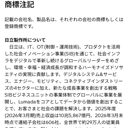
商標注記
い
タ
記載の会社名、製品名は、それぞれの会社の商標もしくは
ブ
登録商標です。
で
開
日立製作所について
く
日立は、IT、OT(制御・運用技術)、プロダクトを活用
した社会イノベーション事業(SIB)を通じて、社会インフ
ラをデジタルで革新し続けるグローバルリーダーをめざ
し、環境・幸福・経済成長が調和するハーモナイズドソサ
エティの実現に貢献します。デジタルシステム&サービ
ス、エナジー、モビリティ、コネクティブインダストリー
ズの4セクターに加え、新たな成長事業を創出する戦略
SIBビジネスユニットの事業体制でグローバルに事業を展
開し、Lumadaをコアとしてデータから価値を創出するこ
とで、お客さまと社会の課題を解決します。2025年度
(2026年3月期)売上収益は10兆5,867億円、2026年3月末
時点で連結子会社は606社、全世界で約29万人の従業員