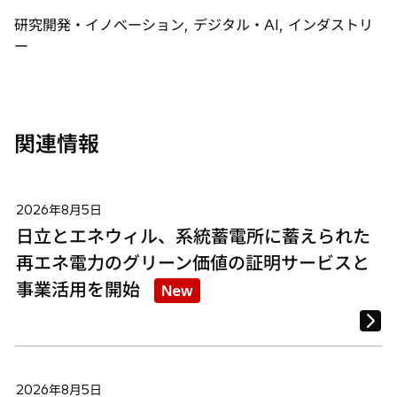
で
で
で
研究開発・イノベーション, デジタル・AI, インダストリ
開
開
開
ー
く
く
く
関連情報
2026年8月5日
日立とエネウィル、系統蓄電所に蓄えられた
再エネ電力のグリーン価値の証明サービスと
事業活用を開始
New
2026年8月5日