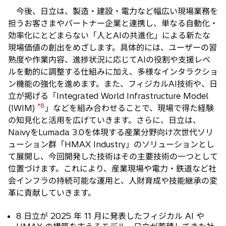
今後、日立は、製造・建設・電力など幅広い現場業務を
担うお客さまやパートナー企業と連携し、単なる自動化・
効率化にとどまらない「人とAIの共進化」による新たな
現場価値の創出をめざします。具体的には、ユーザーの習
熟度や作業内容、進捗状況に応じてAIの役割や支援レベ
ルを動的に調整する仕組みに加え、多様なインタラクショ
ン機能の強化を進めます。また、フィジカルAI技術や、日
立が掲げる「Integrated World Infrastructure Model
*8
(IWIM)
」などを組み合わせることで、現場で得た経験
の知見化と活用を広げていきます。さらに、日立は、
NaivyをLumada 3.0を体現する産業分野向け次世代ソリ
ューション群「HMAX Industry」のソリューションとし
て展開し、今回開発した技術はその主要技術の一つとして
位置づけます。これにより、産業現場や電力・鉄道など社
会インフラの持続可能な運用と、人財育成や技能継承の変
革に貢献していきます。
8 日立が 2025 年 11 月に発表したフィジカル AI や