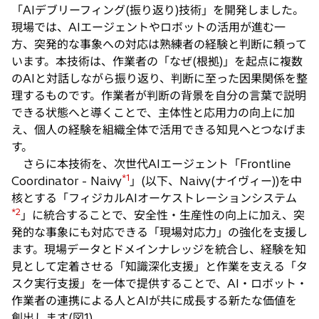
タ
「AIデブリーフィング(振り返り)技術」を開発しました。
ブ
現場では、AIエージェントやロボットの活用が進む一
で
方、突発的な事象への対応は熟練者の経験と判断に頼って
開
います。本技術は、作業者の「なぜ(根拠)」を起点に複数
く
のAIと対話しながら振り返り、判断に至った因果関係を整
理するものです。作業者が判断の背景を自分の言葉で説明
できる状態へと導くことで、主体性と応用力の向上に加
え、個人の経験を組織全体で活用できる知見へとつなげま
す。
さらに本技術を、次世代AIエージェント「Frontline
*1
Coordinator - Naivy
」(以下、Naivy(ナイヴィー))を中
核とする「フィジカルAIオーケストレーションシステム
*2
」に統合することで、安全性・生産性の向上に加え、突
発的な事象にも対応できる「現場対応力」の強化を支援し
ます。現場データとドメインナレッジを統合し、経験を知
見として定着させる「知識深化支援」と作業を支える「タ
スク実行支援」を一体で提供することで、AI・ロボット・
作業者の連携による人とAIが共に成長する新たな価値を
創出します(図1)。