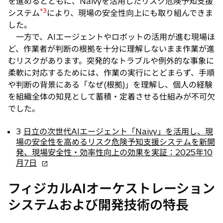
を進めるとともに、Naivyを活用したリスク危険予知支援
*3
システム
により、現場の安全性向上にも取り組んできま
した。
一方で、AIエージェントやロボットの活用が進む現場ほ
ど、作業者が判断の根拠を十分に理解しないまま作業が進
むリスクがあります。突発的なトラブルや例外的な事象に
柔軟に対応するためには、作業の実行にとどまらず、手順
や判断の背景にある「なぜ(根拠)」を理解し、個人の経験
を組織全体の知見として蓄積・定着させる仕組みが不可欠
でした。
3
日立の次世代AIエージェント「Naivy」を活用し、現
場の安全性を高めるリスク危険予知支援システムを新開
発、現場安全性・効率性向上の効果を実証：2025年10
新
月7日
し
い
フィジカルAIオーケストレーション
タ
システムおよび開発技術の特長
ブ
で