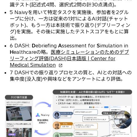
識テスト(記述式4問、選択式2問の計30点満点)。
5 Naivyを用いて特定タスクを実施後、参加者を2グル
ープに分け、一方は従来の1対1によるAI対話(チャット
ボット)、もう一方は本技術で振り返り(デブリーフィン
グ)を実施。その後に実施したテストスコアをもとに算
出。
6 DASH:
D
ebriefing
A
ssessment for
S
imulation in
H
ealthcareの略。
医療シミュレーションのためのデブ
リーフィング評価(DASH)日本語版 | Center for
新
Medical Simulation
し
7 DASHでの振り返りプロセスの質と、AIとの対話への
い
集中度(没入度)や興味などをアンケートにより評価。
タ
ブ
で
開
く