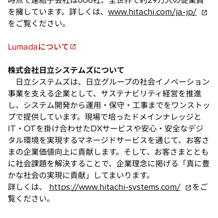
新
を擁しています。詳しくは、
www.hitachi.com/ja-jp/
し
をご覧ください。
い
タ
Lumadaについて
新
ブ
し
で
株式会社日立システムズについて
い
開
日立システムズは、日立グループの社会イノベーション
タ
く
事業を支える企業として、サステナビリティ経営を推進
ブ
し、システム開発から運用・保守・工事までをワンストッ
で
プで提供しています。現場で培ったドメインナレッジと
開
IT・OTを掛け合わせたDXサービスや安心・安全なデジ
く
タル環境を実現するマネージドサービスを通じて、お客さ
まの企業価値向上に貢献します。そして、お客さまととも
に社会課題を解決することで、企業理念に掲げる「真に豊
かな社会の実現に貢献」してまいります。
新
詳しくは、
https://www.hitachi-systems.com/
をご
し
覧ください。
い