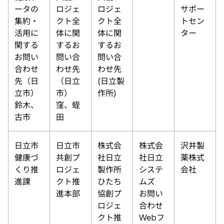
く
ータの
ロジェ
ロジェ
サポー
集約・
クト全
クト全
トセン
活用に
体に関
体に関
ター
関する
するお
するお
お問い
問い合
問い合
合わせ
わせ先
わせ先
先（日
（日立
(日立製
立市）
市）
作所)
鈴木、
窪、蛭
古市
田
日立市
日立市
株式会
株式会
沢井製
健康づ
共創プ
社日立
社日立
薬株式
くり推
ロジェ
製作所
システ
会社
進課
クト推
ひたち
ムズ
進本部
協創プ
お問い
ロジェ
合わせ
クト推
Webフ