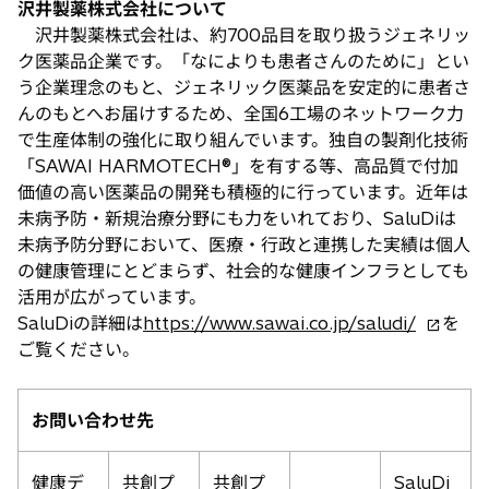
タ
沢井製薬株式会社について
ブ
沢井製薬株式会社は、約700品目を取り扱うジェネリッ
で
ク医薬品企業です。「なによりも患者さんのために」とい
開
う企業理念のもと、ジェネリック医薬品を安定的に患者さ
く
んのもとへお届けするため、全国6工場のネットワーク力
で生産体制の強化に取り組んでいます。独自の製剤化技術
「SAWAI HARMOTECH®」を有する等、高品質で付加
価値の高い医薬品の開発も積極的に行っています。近年は
未病予防・新規治療分野にも力をいれており、SaluDiは
未病予防分野において、医療・行政と連携した実績は個人
の健康管理にとどまらず、社会的な健康インフラとしても
活用が広がっています。
新
SaluDiの詳細は
https://www.sawai.co.jp/saludi/
を
し
ご覧ください。
い
タ
お問い合わせ先
ブ
で
開
健康デ
共創プ
共創プ
SaluDi