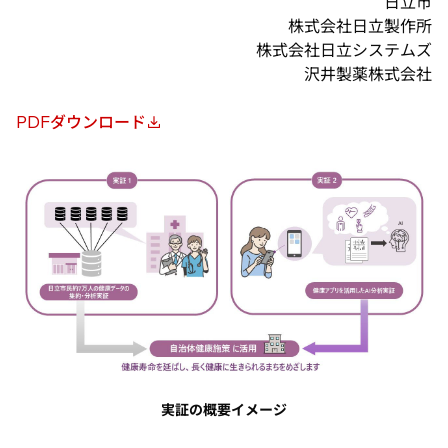
日立市
株式会社日立製作所
株式会社日立システムズ
沢井製薬株式会社
PDFダウンロード
新
し
い
タ
ブ
で
開
く
実証の概要イメージ