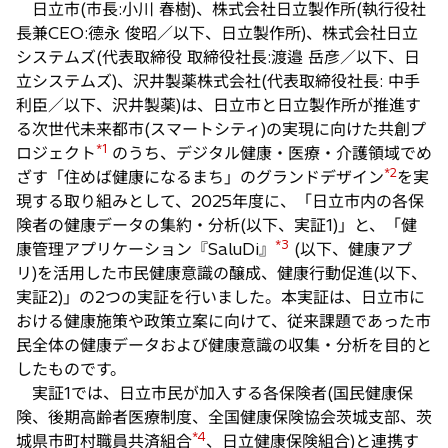
日立市(市長:小川 春樹)、株式会社日立製作所(執行役社
長兼CEO:德永 俊昭／以下、日立製作所)、株式会社日立
システムズ(代表取締役 取締役社長:渡邉 岳彦／以下、日
立システムズ)、沢井製薬株式会社(代表取締役社長: 中手
利臣／以下、沢井製薬)は、日立市と日立製作所が推進す
る次世代未来都市(スマートシティ)の実現に向けた共創プ
*1
ロジェクト
のうち、デジタル健康・医療・介護領域でめ
*2
ざす「住めば健康になるまち」のグランドデザイン
を実
現する取り組みとして、2025年度に、「日立市内の各保
険者の健康データの集約・分析(以下、実証1)」と、「健
*3
康管理アプリケーション『SaluDi』
(以下、健康アプ
リ)を活用した市民健康意識の醸成、健康行動促進(以下、
実証2)」の2つの実証を行いました。本実証は、日立市に
おける健康施策や政策立案に向けて、従来課題であった市
民全体の健康データおよび健康意識の収集・分析を目的と
したものです。
実証1では、日立市民が加入する各保険者(国民健康保
険、後期高齢者医療制度、全国健康保険協会茨城支部、茨
*4
城県市町村職員共済組合
、日立健康保険組合)と連携す