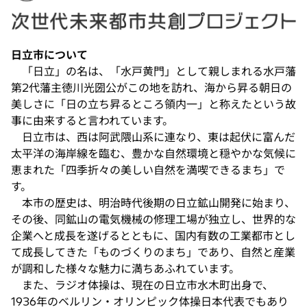
ブ
で
開
日立市について
く
「日立」の名は、「水戸黄門」として親しまれる水戸藩
第2代藩主徳川光圀公がこの地を訪れ、海から昇る朝日の
美しさに「日の立ち昇るところ領内一」と称えたという故
事に由来すると言われています。
日立市は、西は阿武隈山系に連なり、東は起伏に富んだ
太平洋の海岸線を臨む、豊かな自然環境と穏やかな気候に
恵まれた「四季折々の美しい自然を満喫できるまち」で
す。
本市の歴史は、明治時代後期の日立鉱山開発に始まり、
その後、同鉱山の電気機械の修理工場が独立し、世界的な
企業へと成長を遂げるとともに、国内有数の工業都市とし
て成長してきた「ものづくりのまち」であり、自然と産業
が調和した様々な魅力に満ちあふれています。
また、ラジオ体操は、現在の日立市水木町出身で、
1936年のベルリン・オリンピック体操日本代表でもあり