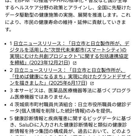
は、EBPM
の推進やPHRの標準化・普及など国が主導
するヘルスケア分野の政策とアラインし、全国に先駆けた
データ駆動型の健康施策の実施、展開を推進します。これ
により、市民の健康寿命の維持・延伸に貢献していきま
す。
1
日立ニュースリリース：「日立市と日立製作所が、デ
ジタルを活用した"次世代未来都市(スマートシティ)の
実現にむけた共創プロジェクト"に関する包括連携協定
新
を締結」(2023年12月21日)
し
2
日立ニュースリリース：「日立市と日立製作所が、
い
「住めば健康になるまち」実現に向けたグランドデザイ
タ
新
ンを描きました」(2025年6月17日)
ブ
し
3 本サービスは、医薬品医療機器等法に基づくプログラ
で
い
ム医療機器ではありません。
開
タ
4 茨城県市町村職員共済組合：日立市役所職員の健診デ
く
ブ
ータ(個人情報を削除した統計情報)のみを提供。
で
5 健康診断情報と疾病罹患に関するビッグデータに基づ
開
き、SaluDiに入力された健康診断情報と類似の健康診
く
断情報を持つ集団の構成員が、過去において、どのよう