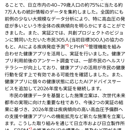
ることで、日立市内の40~79歳人口の約75%に当たる約
7万人もの統計情報のデータを集約しました。全国的にも
前例の少ない大規模なデータ分析により、特に高血圧の発
症が多いという市全体の疾病傾向を明らかにすることがで
きました。また、実証2では、共創プロジェクトのビジョ
ンに賛同いただいた市民305人(当初目標300人)の協力の
*5
*6
もと、AIによる疾病発症予測
とPHR
管理機能を組み
合わせた健康アプリを活用し、実証を行いました。健康ア
プリ利用前後のアンケート調査では、一部市民のヘルスリ
テラシーが向上しており、健康アプリの活用が市民の健康
行動を促す上で有効である可能性を確認しました。また、
健康アプリに個々の健康状態に応じたAIアドバイスサー
ビスを追加して2026年度も実証を継続します。
市民の健康データを基盤とした施策立案は、次世代未来
都市の実現に向けた重要な柱であり、今後2つの実証の結
果に基づき、2026年度は疾病傾向の高い高血圧予備群へ
の支援や健康アプリへの機能拡充など新たな施策を立案し
ます。こうした取り組みを通じて日立市および日立製作所
*7