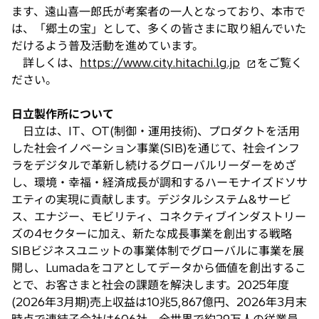
ます、遠山喜一郎氏が考案者の一人となっており、本市で
は、「郷土の宝」として、多くの皆さまに取り組んでいた
だけるよう普及活動を進めています。
新
詳しくは、
https://www.city.hitachi.lg.jp
をご覧く
し
ださい。
い
タ
日立製作所について
ブ
日立は、IT、OT(制御・運用技術)、プロダクトを活用
で
した社会イノベーション事業(SIB)を通じて、社会インフ
開
ラをデジタルで革新し続けるグローバルリーダーをめざ
く
し、環境・幸福・経済成長が調和するハーモナイズドソサ
エティの実現に貢献します。デジタルシステム&サービ
ス、エナジー、モビリティ、コネクティブインダストリー
ズの4セクターに加え、新たな成長事業を創出する戦略
SIBビジネスユニットの事業体制でグローバルに事業を展
開し、Lumadaをコアとしてデータから価値を創出するこ
とで、お客さまと社会の課題を解決します。2025年度
(2026年3月期)売上収益は10兆5,867億円、2026年3月末
時点で連結子会社は606社、全世界で約29万人の従業員