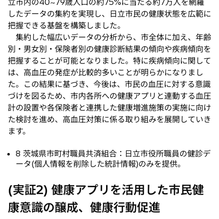
立市内の40~79歳人口の約75%に当たる約7万人を網羅
したデータの集約を実現し、日立市民の健康状態を広範に
把握できる基盤を構築しました。
集約した幅広いデータの分析から、市全体に加え、年齢
別・男女別・保険者別の健康診断結果の傾向や疾病傾向を
把握することが可能となりました。特に疾病傾向に関して
は、高血圧の発症が比較的多いことが明らかになりまし
た。この結果に基づき、今後は、市民の血圧に対する意識
づけを図るため、市内各所への健康アプリと連動する血圧
計の設置や各保険者と連携した健康増進施策の実施に向け
た検討を進め、高血圧対策に係る取り組みを展開していき
ます。
8 茨城県市町村職員共済組合：日立市役所職員の健診デ
ータ(個人情報を削除した統計情報)のみを提供。
(実証2) 健康アプリを活用した市民健
康意識の醸成、健康行動促進