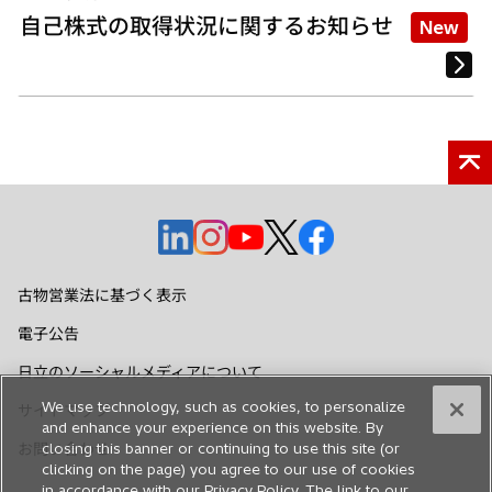
自己株式の取得状況に関するお知らせ
New
新
新
新
新
新
し
し
し
し
し
い
い
い
い
い
古物営業法に基づく表示
タ
タ
タ
タ
タ
電子公告
ブ
ブ
ブ
ブ
ブ
で
で
で
で
で
日立のソーシャルメディアについて
開
開
開
開
開
We use technology, such as cookies, to personalize
サイトマップ
く
く
く
く
く
and enhance your experience on this website. By
お問い合わせ
closing this banner or continuing to use this site (or
clicking on the page) you agree to our use of cookies
in accordance with our Privacy Policy. The link to our