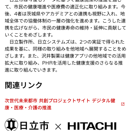
て、市民の健康増進や医療費の適正化に取り組みます。今
後、4者は茨城県やアカデミアとの連携も視野に入れ、地
域全体での協働体制の一層の強化を進めます。こうした連
携を広げながら、市民の健康寿命の維持・延伸に貢献して
いくことをめざします。
日立製作所、日立システムズは、2つの実証で得られた
成果を基に、同様の取り組みを他地域へ展開することをめ
ざします。また、沢井製薬は健康アプリの他地域での活用
拡大に取り組み、PHRを活用した健康支援のさらなる推
進に取り組んでいきます。
関連リンク
次世代未来都市 共創プロジェクトサイト デジタル健
新
康・医療・介護の推進
し
い
タ