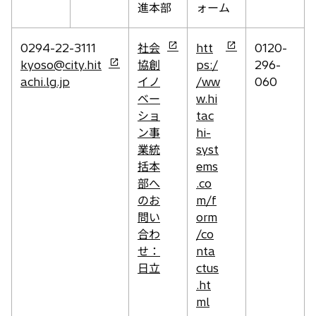
進本部
ォーム
新
新
0294-22-3111
社会
htt
0120-
新
し
し
kyoso@city.hit
協創
ps:/
296-
し
い
い
achi.lg.jp
イノ
/ww
060
い
タ
タ
ベー
w.hi
タ
ブ
ブ
ショ
tac
ブ
で
で
ン事
hi-
で
開
開
業統
syst
開
く
く
括本
ems
く
部へ
.co
のお
m/f
問い
orm
合わ
/co
せ：
nta
日立
ctus
.ht
ml