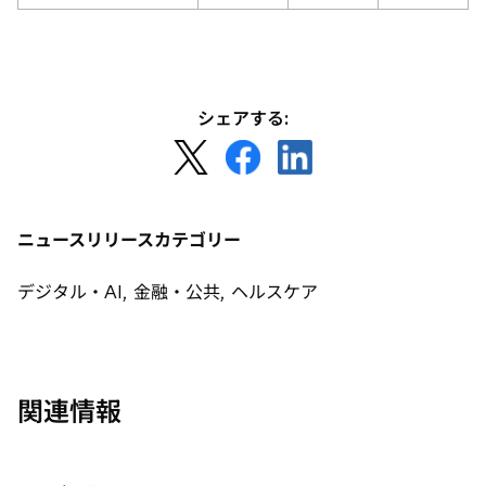
シェアする:
新
新
新
し
し
し
い
い
い
タ
タ
タ
ニュースリリースカテゴリー
ブ
ブ
ブ
で
で
で
デジタル・AI, 金融・公共, ヘルスケア
開
開
開
く
く
く
関連情報