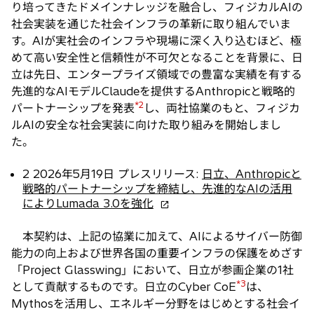
り培ってきたドメインナレッジを融合し、フィジカルAIの
で
社会実装を通じた社会インフラの革新に取り組んでいま
開
す。AIが実社会のインフラや現場に深く入り込むほど、極
く
めて高い安全性と信頼性が不可欠となることを背景に、日
立は先日、エンタープライズ領域での豊富な実績を有する
先進的なAIモデルClaudeを提供するAnthropicと戦略的
*2
パートナーシップを発表
し、両社協業のもと、フィジカ
ルAIの安全な社会実装に向けた取り組みを開始しまし
た。
2 2026年5月19日 プレスリリース:
日立、Anthropicと
戦略的パートナーシップを締結し、先進的なAIの活用
新
によりLumada 3.0を強化
し
い
本契約は、上記の協業に加えて、AIによるサイバー防御
タ
能力の向上および世界各国の重要インフラの保護をめざす
ブ
「Project Glasswing」において、日立が参画企業の1社
で
*3
として貢献するものです。日立のCyber CoE
は、
開
Mythosを活用し、エネルギー分野をはじめとする社会イ
く