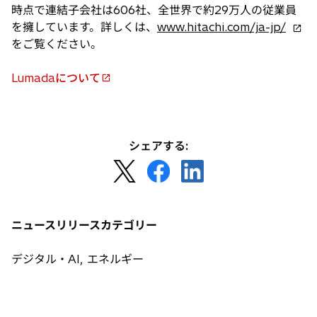
時点で連結子会社は606社、全世界で約29万人の従業員
新
を擁しています。詳しくは、
www.hitachi.com/ja-jp/
し
をご覧ください。
い
タ
Lumadaについて
新
ブ
し
で
い
開
タ
く
シェアする:
ブ
新
新
新
で
し
し
し
開
い
い
い
く
タ
タ
タ
ニュースリリースカテゴリー
ブ
ブ
ブ
で
で
で
デジタル・AI, エネルギー
開
開
開
く
く
く